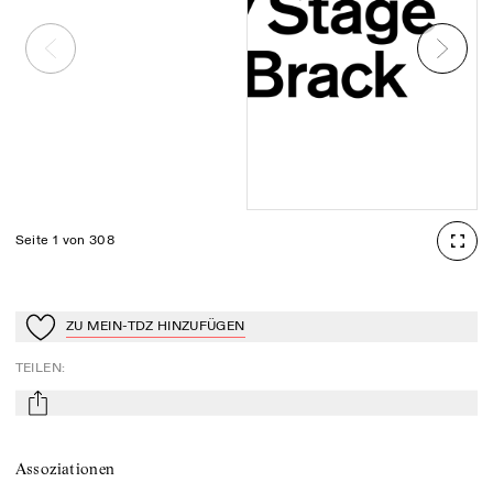
Seite 1 von 308
ZU MEIN-TDZ HINZUFÜGEN
Zu Mein-TdZ hinzufügen
TEILEN
:
mail
Assoziationen