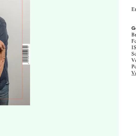
E
G
B
F
I