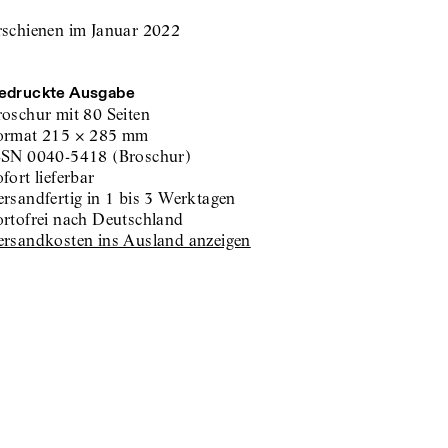
rschienen im Januar 2022
edruckte Ausgabe
roschur
mit 80 Seiten
ormat
215
×
285
mm
SSN
0040-5418
(
Broschur
)
sofort lieferbar
versandfertig in 1 bis 3 Werktagen
portofrei nach Deutschland
Versandkosten ins Ausland anzeigen