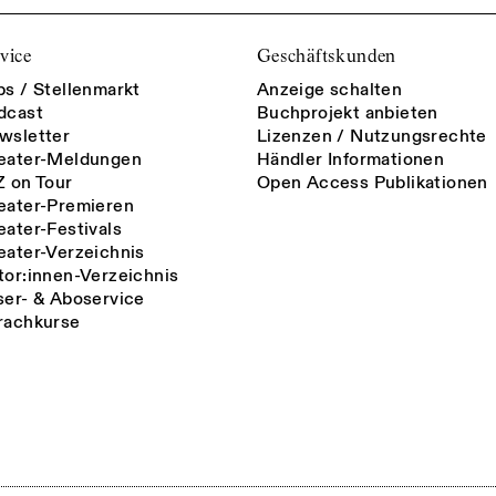
vice
Geschäftskunden
bs / Stellenmarkt
Anzeige schalten
dcast
Buchprojekt anbieten
wsletter
Lizenzen / Nutzungsrechte
eater-Meldungen
Händler Informationen
Z on Tour
Open Access Publikationen
eater-Premieren
eater-Festivals
eater-Verzeichnis
tor:innen-Verzeichnis
ser- & Aboservice
rachkurse