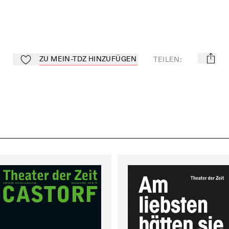
ZU MEIN-TDZ HINZUFÜGEN
TEILEN
:
mail
Zu Mein-TdZ hinzufügen