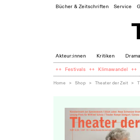
Bücher & Zeitschriften
Service
G
Akteur:innen
Kritiken
Drama
++
Festivals
++
Klimawandel
++
Home
>
Shop
>
Theater der Zeit
>
T