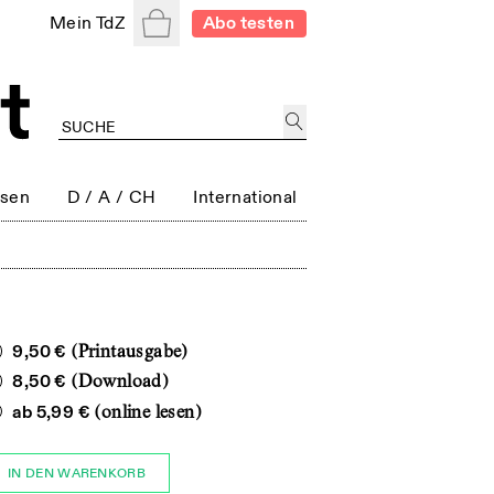
Warenkorb
Mein TdZ
Abo testen
ssen
D / A / CH
International
9,50 €
(Printausgabe)
8,50 €
(Download)
ab
5,99 €
(online lesen)
IN DEN WARENKORB