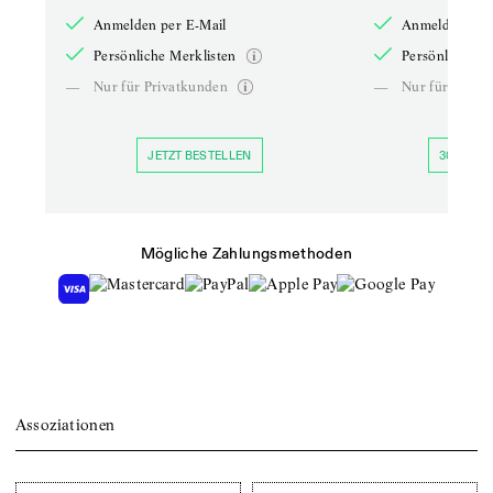
Anmelden per E-Mail
Anmelden per 
Persönliche Merklisten
Persönliche Me
—
Nur für Privatkunden
—
Nur für Priva
JETZT BESTELLEN
30 TAGE 
Mögliche Zahlungsmethoden
Assoziationen