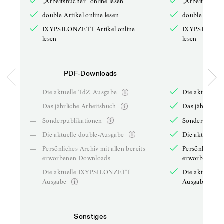
„Arbeitsbücher“ online lesen
„Arbeitsbücher
double-Artikel online lesen
double-Artikel
IXYPSILONZETT-Artikel online
IXYPSILONZET
lesen
lesen
PDF-Downloads
PDF-
—
Die aktuelle TdZ-Ausgabe
Die aktuelle 
—
Das jährliche Arbeitsbuch
Das jährliche 
—
Sonderpublikationen
Sonderpublika
—
Die aktuelle double-Ausgabe
Die aktuelle 
—
Persönliches Archiv mit allen bereits
Persönliches A
erworbenen Downloads
erworbenen D
—
Die aktuelle IXYPSILONZETT-
Die aktuelle
Ausgabe
Ausgabe
Sonstiges
So