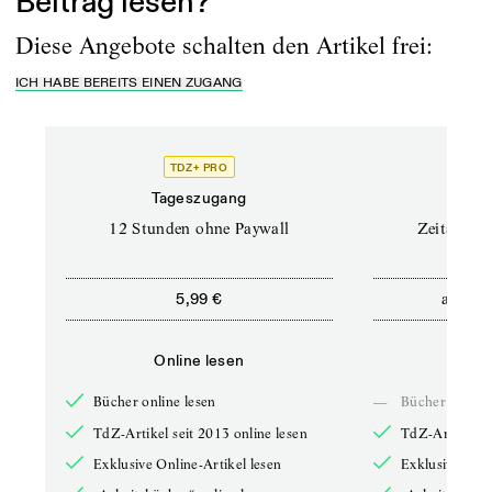
Beitrag lesen?
Diese Angebote schalten den Artikel frei:
ICH HABE BEREITS EINEN ZUGANG
TDZ+ PRO
Tageszugang
Stand
12 Stunden ohne Paywall
Zeitschrif
ab
5,99 €
5,9
Online lesen
Onli
Bücher online lesen
—
Bücher online 
TdZ-Artikel seit 2013 online lesen
TdZ-Artikel se
Exklusive Online-Artikel lesen
Exklusive Onli