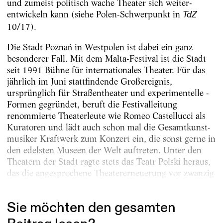
und zumeist politisch wache Theater sich wei­ter­
entwickeln kann (siehe Polen-Schwerpunkt in
TdZ
10/17).
Die Stadt Poznań in Westpolen ist dabei ein ganz
besonderer Fall. Mit dem Malta-Festival ist die Stadt
seit 1991 Bühne für internationales Theater. Für das
jährlich im Juni stattfindende Groß­ereignis,
ursprünglich für Straßentheater und experimentelle ­
Formen gegründet, beruft die Festivalleitung
renommierte Theaterleute wie Romeo Castellucci als
Kuratoren und lädt auch schon mal die Gesamtkunst­
musiker Kraftwerk zum Konzert ein, die sonst gerne in
den edelsten Museen der Welt auftreten. Unter den
Theatern der Stadt ragte stets das Teatr Polski heraus,
das die angesprochene Theater­erneuerung vor zwanzig
Jahren...
Sie möchten den gesamten