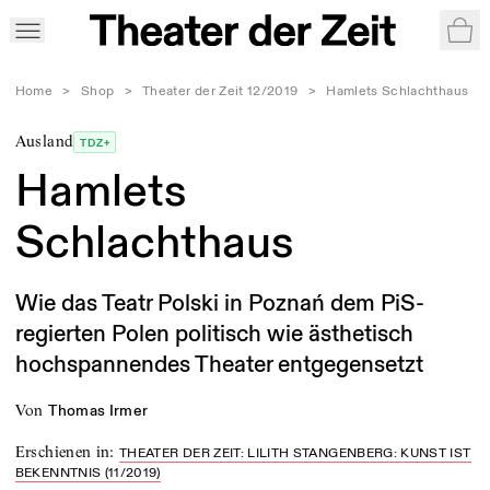
War
Home
>
Shop
>
Theater der Zeit 12/2019
>
Hamlets Schlachthaus
Ausland
TDZ+
Hamlets
Schlachthaus
Wie das Teatr Polski in Poznań dem PiS-
regierten Polen politisch wie ästhetisch
hochspannendes Theater entgegensetzt
von
Thomas Irmer
Erschienen in
:
THEATER DER ZEIT: LILITH STANGENBERG: KUNST IST
BEKENNTNIS (11/2019)