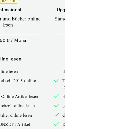
TDZ+ PRO
TDZ+
ofessional
Upgrade für Printabonnenten
en und Bücher online
Standard (TdZ+) – Zeitschriften
lesen
online lesen
,50 €
/
Monat
10,00 €
/
12 Monate
line lesen
Online lesen
line lesen
—
Bücher online lesen
el seit 2013 online
TdZ-Artikel seit 2013 online
lesen
 Online-Artikel lesen
Exklusive Online-Artikel lesen
ücher“ online lesen
„Arbeitsbücher“ online lesen
tikel online lesen
double-Artikel online lesen
ONZETT-Artikel
IXYPSILONZETT-Artikel