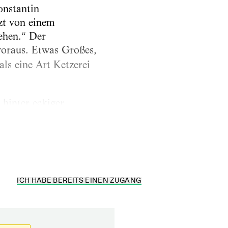
onstantin
nzt von einem
tehen.“ Der
voraus. Etwas Großes,
als eine Art Ketzerei
hinter eckiger
s sind komplizierte
ICH HABE BEREITS EINEN ZUGANG