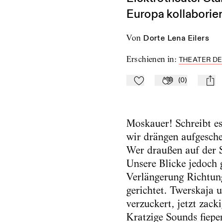
Europa kollaborier
von
Dorte Lena Eilers
Erschienen in
:
THEATER DE
(
0
)
Zu Mein-TdZ hinzufügen
Applaudieren
mail
Moskauer! Schreibt es
wir drängen aufgescheu
Wer draußen auf der S
Unsere Blicke jedoch g
Verlängerung Richtung
gerichtet. Twerskaja 
verzuckert, jetzt zack
Kratzige Sounds fiepe