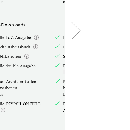
sen
online lesen
-Downloads
PDF-Downloads
elle TdZ-Ausgabe
Die aktuelle TdZ-Ausgabe
iche Arbeitsbuch
Das jährliche Arbeitsbuch
blikationen
Sonderpublikationen
lle double-Ausgabe
Die aktuelle double-Ausgabe
hes Archiv mit allen
Persönliches Archiv mit allen
rworbenen
bereits erworbenen
ds
Downloads
elle IXYPSILONZETT-
Die aktuelle IXYPSILONZETT-
Ausgabe