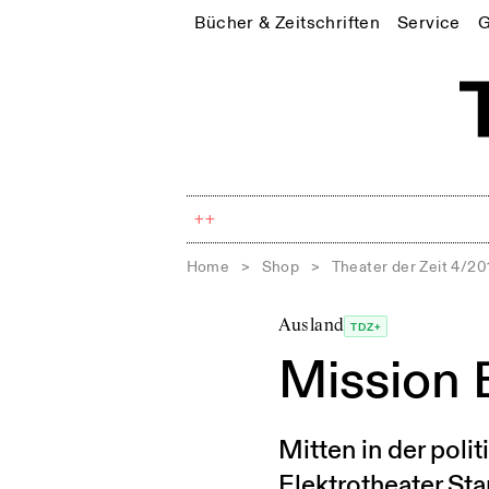
Bücher & Zeitschriften
Service
G
++
Home
>
Shop
>
Theater der Zeit 4/20
Ausland
TDZ+
Mission E
Mitten in der poli
Elektrotheater Sta