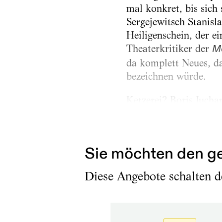
mal konkret, bis sich
Sergejewitsch Stanisl
Heiligenschein, der e
Theaterkritiker der
M
da komplett Neues, da
bezeichnen würde.
Ketzerei? Boris Juch
Hornbrille über seine
Tage für Intendanten 
Sie möchten den ge
Diese Angebote schalten de