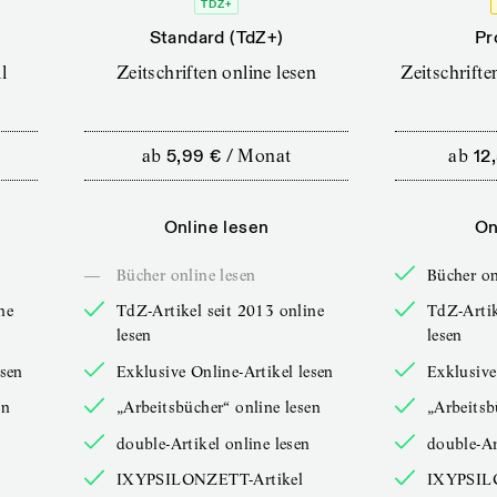
TDZ+
Standard (TdZ+)
Pr
l
Zeitschriften online lesen
Zeitschrift
ab
5,99 €
/
Monat
ab
12
Online lesen
On
—
Bücher online lesen
Bücher on
ne
TdZ-Artikel seit 2013 online
TdZ-Artik
lesen
lesen
esen
Exklusive Online-Artikel lesen
Exklusive
en
„Arbeitsbücher“ online lesen
„Arbeitsb
double-Artikel online lesen
double-Ar
IXYPSILONZETT-Artikel
IXYPSIL