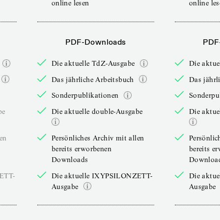
online lesen
online le
PDF-Downloads
PDF
Die aktuelle TdZ-Ausgabe
Die aktu
Das jährliche Arbeitsbuch
Das jährl
Sonderpublikationen
Sonderpu
be
Die aktuelle double-Ausgabe
Die aktue
len
Persönliches Archiv mit allen
Persönlic
bereits erworbenen
bereits e
Downloads
Downloa
ZETT-
Die aktuelle IXYPSILONZETT-
Die aktu
Ausgabe
Ausgabe