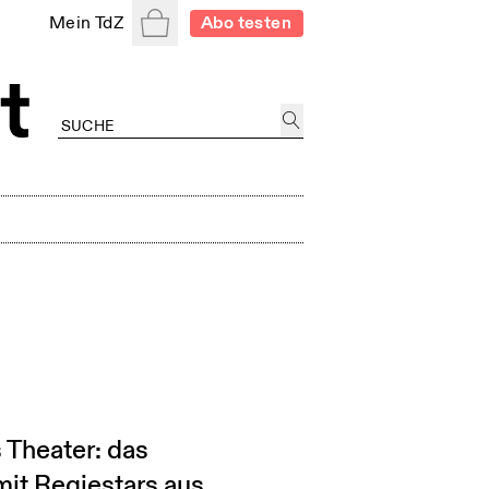
Warenkorb
Mein TdZ
Abo testen
s Theater: das
mit Regiestars aus