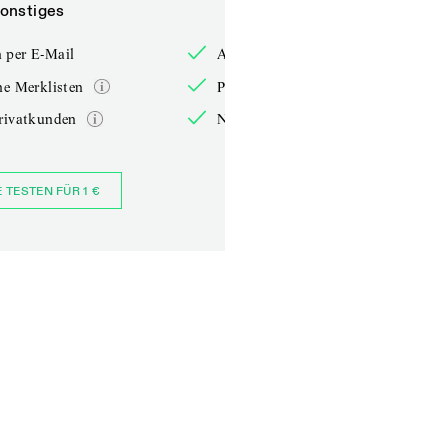
onstiges
Sonstiges
 per E-Mail
Anmelden per E-Mail
he Merklisten
Persönliche Merklisten
rivatkunden
Nur für Privatkunden
E TESTEN FÜR 1 €
JETZT BESTELLEN