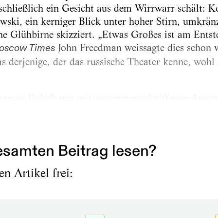
 schließlich ein Gesicht aus dem Wirrwarr schält: K
awski, ein kerniger Blick unter hoher Stirn, umkrä
ine Glühbirne skizziert. „Etwas Großes ist am Ents
John Freedman weissagte dies schon 
oscow Times
s derjenige, der das russische Theater kenne, wohl 
ananow lächelt uns mit zusammengekniffenen Augen 
n gigantischen Arbeitstisch hinweg freundlich an. E
wie ihn. Und irgendwie aber auch...
samten Beitrag lesen?
n Artikel frei: