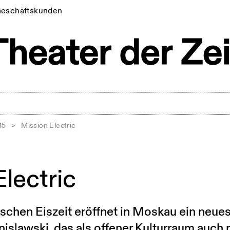
eschäftskunden
15
>
Mission Electric
lectric
tischen Eiszeit eröffnet in Moskau ein neue
nislawski, das als offener Kulturraum auch 