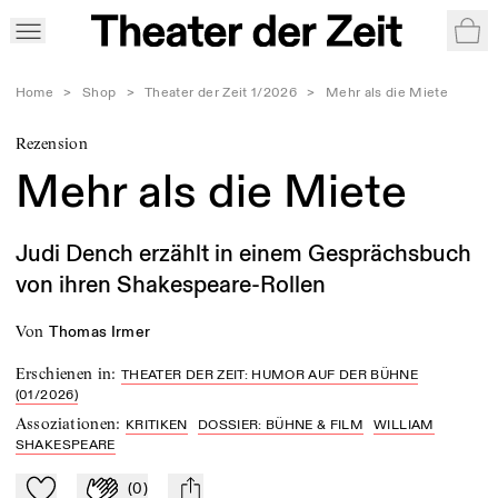
War
Home
>
Shop
>
Theater der Zeit 1/2026
>
Mehr als die Miete
Rezension
Mehr als die Miete
Judi Dench erzählt in einem Gesprächsbuch
von ihren Shakespeare-Rollen
von
Thomas Irmer
Erschienen in
:
THEATER DER ZEIT: HUMOR AUF DER BÜHNE
(01/2026)
Assoziationen
:
KRITIKEN
DOSSIER: BÜHNE & FILM
WILLIAM
SHAKESPEARE
(
0
)
Zu Mein-TdZ hinzufügen
Applaudieren
mail