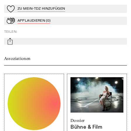
ZU MEIN-TDZ HINZUFÜGEN
Zu Mein-TdZ hinzufügen
APPLAUDIEREN
(
0
)
Applaudieren
TEILEN
:
mail
Assoziationen
Dossier
Bühne & Film