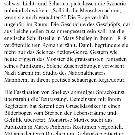
schwer. Licht- und Schattenspiele lassen die Szenerie
unheimlich wirken. „Soll ich die Menschen achten,
wenn sie mich verachten?“ Die Frage verhallt
ungehört im Raum. Die Geschichte des Geschöpfs, das
aus Leichenteilen zusammengesetzt sein soll, hat die
englische Schriftstellerin Mary Shelley in ihrem 1818
veröffentlichten Roman erzählt. Damit begründete sie
nicht nur das Science-Fiction-Genre. Gestern wie
heute triggert das Monster die grausamsten Fantasien
seines Publikums. Solche Zuschreibungen verwischt
Nazli Saremi im Studio des Nationaltheaters
Mannheim in ihrem poetisch schaurigen Regiedebüt.
Die Faszination von Shelleys anmutiger Sprachkunst
überstrahlt die Textfassung. Gemeinsam mit ihrem
Regieteam hat Saremi den Gruselklassiker in einen
Bilderbogen vom Sterben der Lebensträume und
Gefühle übersetzt. Monströse Motive sucht das
Publikum in Marco Pinheiros Kostümen vergeblich.
Mit angedeuteten Rüschen und Gehröcken zitiert er