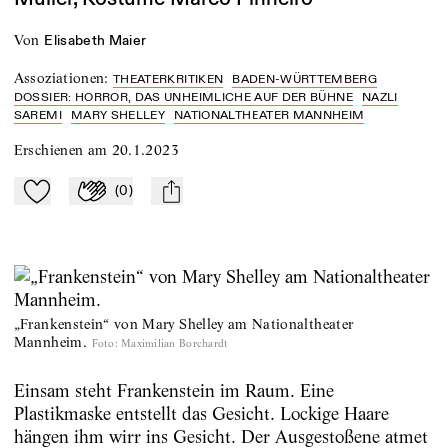
von
Elisabeth Maier
Assoziationen
:
THEATERKRITIKEN
BADEN-WÜRTTEMBERG
DOSSIER: HORROR, DAS UNHEIMLICHE AUF DER BÜHNE
NAZLI
SAREMI
MARY SHELLEY
NATIONALTHEATER MANNHEIM
Erschienen am
20.1.2023
(
0
)
Zu Mein-TdZ hinzufügen
Applaudieren
mail
„Frankenstein“ von Mary Shelley am Nationaltheater
Mannheim.
Foto
:
Maximilian Borchardt
Einsam steht Frankenstein im Raum. Eine
Plastikmaske entstellt das Gesicht. Lockige Haare
hängen ihm wirr ins Gesicht. Der Ausgestoßene atmet