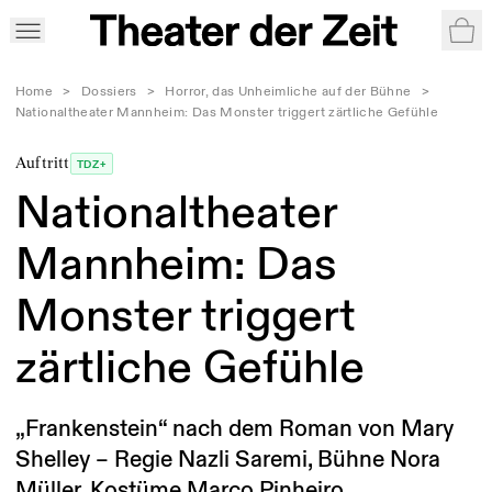
War
Home
>
Dossiers
>
Horror, das Unheimliche auf der Bühne
>
Nationaltheater Mannheim: Das Monster triggert zärtliche Gefühle
Auftritt
TDZ+
Nationaltheater
Mannheim: Das
Monster triggert
zärtliche Gefühle
„Frankenstein“ nach dem Roman von Mary
Shelley – Regie Nazli Saremi, Bühne Nora
Müller, Kostüme Marco Pinheiro