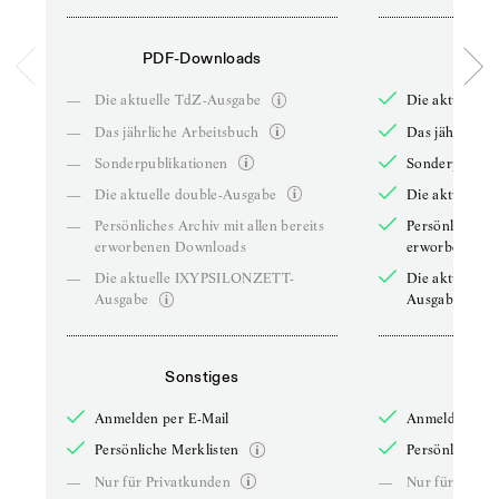
PDF-Downloads
PDF-
—
Die aktuelle TdZ-Ausgabe
Die aktuelle 
—
Das jährliche Arbeitsbuch
Das jährliche 
—
Sonderpublikationen
Sonderpublika
—
Die aktuelle double-Ausgabe
Die aktuelle 
—
Persönliches Archiv mit allen bereits
Persönliches A
erworbenen Downloads
erworbenen D
—
Die aktuelle IXYPSILONZETT-
Die aktuelle
Ausgabe
Ausgabe
Sonstiges
So
Anmelden per E-Mail
Anmelden per 
Persönliche Merklisten
Persönliche Me
—
Nur für Privatkunden
—
Nur für Priva