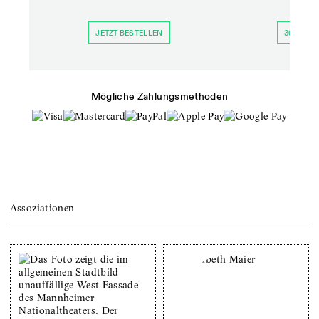
JETZT BESTELLEN
30 TAGE 
Mögliche Zahlungsmethoden
Assoziationen