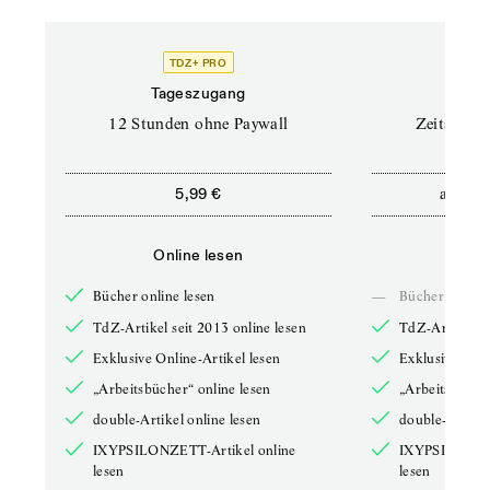
TDZ+ PRO
Tageszugang
Stand
12 Stunden ohne Paywall
Zeitschrif
ab
5,99 €
5,9
Online lesen
Onli
Bücher online lesen
—
Bücher online 
TdZ-Artikel seit 2013 online lesen
TdZ-Artikel se
Exklusive Online-Artikel lesen
Exklusive Onli
„Arbeitsbücher“ online lesen
„Arbeitsbücher
double-Artikel online lesen
double-Artikel
IXYPSILONZETT-Artikel online
IXYPSILONZET
lesen
lesen