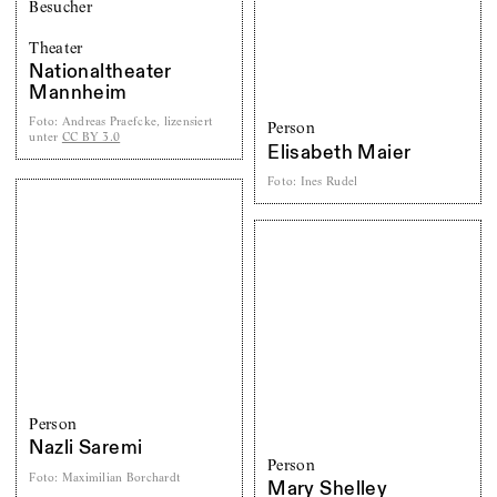
Theater
Nationaltheater
Mannheim
Foto
:
Andreas Praefcke, lizensiert
Person
unter
CC BY 3.0
Elisabeth Maier
Foto
:
Ines Rudel
Person
Nazli Saremi
Person
Foto
:
Maximilian Borchardt
Mary Shelley