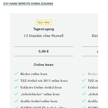
ICH HABE BEREITS EINEN ZUGANG
TDZ+ PRO
Tageszugang
Stand
12 Stunden ohne Paywall
Zeitschrif
ab
5,99 €
5,9
Online lesen
Onli
Bücher online lesen
—
Bücher online 
TdZ-Artikel seit 2013 online lesen
TdZ-Artikel se
Exklusive Online-Artikel lesen
Exklusive Onli
„Arbeitsbücher“ online lesen
„Arbeitsbücher
double-Artikel online lesen
double-Artikel
IXYPSILONZETT-Artikel online
IXYPSILONZET