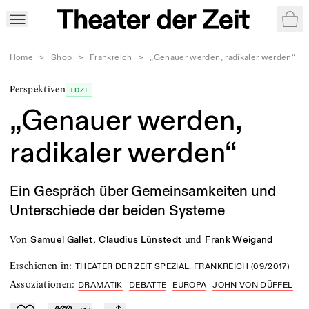
War
Home
>
Shop
>
Frankreich
>
„Genauer werden, radikaler werden“
Perspektiven
TDZ+
„Genauer werden,
radikaler werden“
Ein Gespräch über Gemeinsamkeiten und
Unterschiede der beiden Systeme
von
,
und
Samuel Gallet
Claudius Lünstedt
Frank Weigand
Erschienen in
:
THEATER DER ZEIT SPEZIAL: FRANKREICH (09/2017)
Assoziationen
:
DRAMATIK
DEBATTE
EUROPA
JOHN VON DÜFFEL