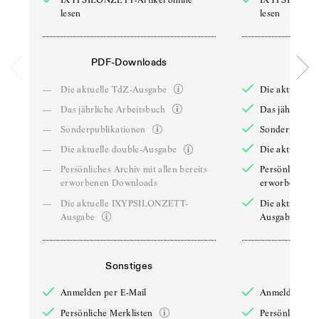
lesen
lesen
PDF-Downloads
PDF-
—
Die aktuelle TdZ-Ausgabe
Die aktuelle 
—
Das jährliche Arbeitsbuch
Das jährliche 
—
Sonderpublikationen
Sonderpublika
—
Die aktuelle double-Ausgabe
Die aktuelle 
—
Persönliches Archiv mit allen bereits
Persönliches A
erworbenen Downloads
erworbenen D
—
Die aktuelle IXYPSILONZETT-
Die aktuelle
Ausgabe
Ausgabe
Sonstiges
So
Anmelden per E-Mail
Anmelden per 
Persönliche Merklisten
Persönliche Me