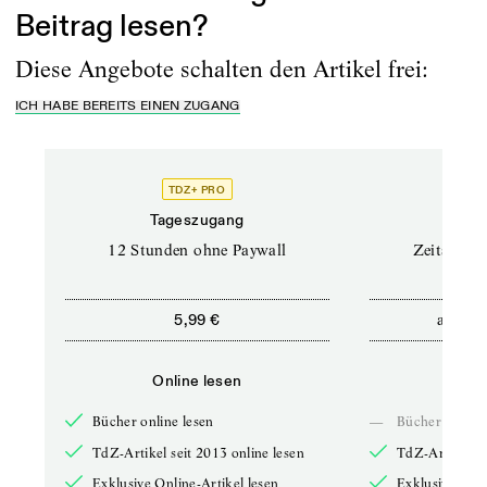
Beitrag lesen?
Diese Angebote schalten den Artikel frei:
ICH HABE BEREITS EINEN ZUGANG
TDZ+ PRO
Tageszugang
Stand
12 Stunden ohne Paywall
Zeitschrif
ab
5,99 €
5,9
Online lesen
Onli
Bücher online lesen
—
Bücher online 
TdZ-Artikel seit 2013 online lesen
TdZ-Artikel se
Exklusive Online-Artikel lesen
Exklusive Onli