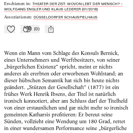
Erschienen in
:
THEATER DER ZEIT: WOVON LEBT DER MENSCH? –
WOLFGANG ENGLER UND KLAUS LEDERER (01/2018)
Assoziationen
:
DÜSSELDORFER SCHAUSPIELHAUS
(
0
)
Zu Mein-TdZ hinzufügen
Applaudieren
mail
Wenn ein Mann vom Schlage des Konsuls Bernick,
eines Unternehmers und Werftbesitzers, von seiner
„bürgerlichen Existenz“ spricht, meint er nichts
anderes als ererbten oder erworbenen Wohlstand; an
dieser hübschen Semantik hat sich bis heute nichts
geändert. „Stützen der Gesellschaft“ (1877) ist ein
frühes Werk Henrik Ibsens, der Titel ist natürlich
ironisch konnotiert, aber am Schluss darf der Titelheld
von einer erstaunlichen und gar nicht mehr so ironisch
gemeinten Katharsis profitieren: Er bereut seine
Sünden, vollzieht eine Wendung um 180 Grad, rettet
in einer wundersamen Performance seine „bürgerliche