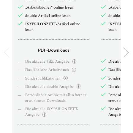
„Arbeitsbücher“ online lesen
„Arbeitsbücher
double-Artikel online lesen
double-Artikel
IXYPSILONZETT-Artikel online
IXYPSILONZET
lesen
lesen
PDF-Downloads
PDF-
—
Die aktuelle TdZ-Ausgabe
Die aktuelle 
—
Das jährliche Arbeitsbuch
Das jährliche 
—
Sonderpublikationen
Sonderpublika
—
Die aktuelle double-Ausgabe
Die aktuelle 
—
Persönliches Archiv mit allen bereits
Persönliches A
erworbenen Downloads
erworbenen D
—
Die aktuelle IXYPSILONZETT-
Die aktuelle
Ausgabe
Ausgabe