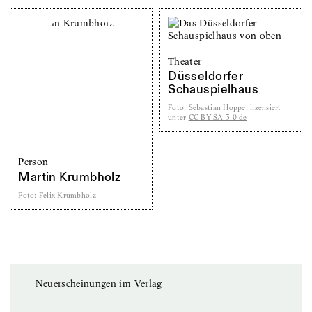
Theater
Düsseldorfer
Schauspielhaus
Foto
:
Sebastian Hoppe, lizensiert
unter
CC BY-SA 3.0 de
Person
Martin Krumbholz
Foto
:
Felix Krumbholz
Neuerscheinungen im Verlag