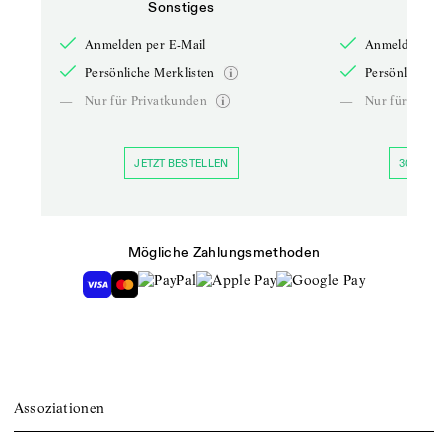
Sonstiges
So
Anmelden per E-Mail
Anmelden per 
Persönliche Merklisten
Persönliche Me
—
Nur für Privatkunden
—
Nur für Priva
JETZT BESTELLEN
30 TAGE 
Mögliche Zahlungsmethoden
Assoziationen