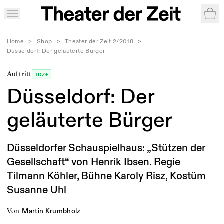
War
Home
>
Shop
>
Theater der Zeit 2/2018
>
Düsseldorf: Der geläuterte Bürger
Auftritt
TDZ+
Düsseldorf: Der
geläuterte Bürger
Düsseldorfer Schauspielhaus: „Stützen der
Gesellschaft“ von Henrik Ibsen. Regie
Tilmann Köhler, Bühne Karoly Risz, Kostüm
Susanne Uhl
von
Martin Krumbholz