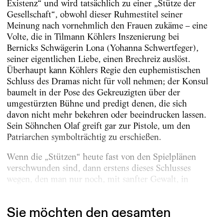
Existenz“ und wird tatsächlich zu einer „Stütze der
Gesellschaft“, obwohl dieser Ruhmestitel seiner
Meinung nach vornehmlich den Frauen zukäme – eine
Volte, die in Tilmann Köhlers Inszenierung bei
Bernicks Schwägerin Lona (Yohanna Schwertfeger),
seiner eigentlichen Liebe, einen Brechreiz auslöst.
Überhaupt kann Köhlers Regie den euphemistischen
Schluss des Dramas nicht für voll nehmen; der Konsul
baumelt in der Pose des Gekreuzigten über der
umgestürzten Bühne und predigt denen, die sich
davon nicht mehr bekehren oder beeindrucken lassen.
Sein Söhnchen Olaf greift gar zur Pistole, um den
Patriarchen symbolträchtig zu erschießen.
Wenn die „Stützen“ heute fast von den Spielplänen
verschwunden sind, dann erstens dieses Schlusses
wegen, den man nur noch, mit sanfter Gewalt, in
Ironie...
Sie möchten den gesamten