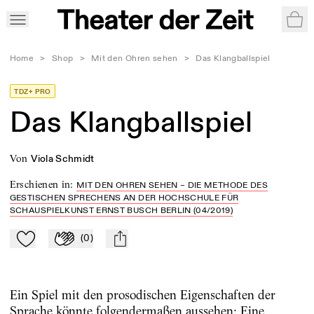
War
Home
>
Shop
>
Mit den Ohren sehen
>
Das Klangballspiel
TDZ+ PRO
Das Klangballspiel
von
Viola Schmidt
Erschienen in
:
MIT DEN OHREN SEHEN – DIE METHODE DES
GESTISCHEN SPRECHENS AN DER HOCHSCHULE FÜR
SCHAUSPIELKUNST ERNST BUSCH BERLIN (04/2019)
(
0
)
Zu Mein-TdZ hinzufügen
Applaudieren
mail
Ein Spiel mit den prosodischen Eigenschaften der
Sprache könnte folgendermaßen aussehen: Eine