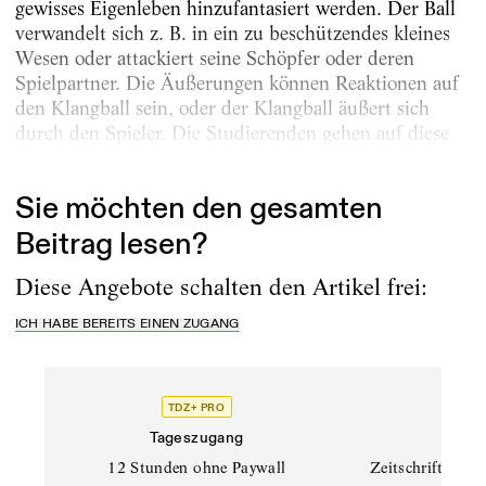
gewisses Eigenleben hinzufantasiert werden. Der Ball
verwandelt sich z. B. in ein zu beschützendes kleines
Wesen oder attackiert seine Schöpfer oder deren
Spielpartner. Die Äußerungen können Reaktionen auf
den Klangball sein, oder der Klangball äußert sich
durch den Spieler. Die Studierenden gehen auf diese
Weise sowohl körperlich als auch...
Sie möchten den gesamten
Beitrag lesen?
Diese Angebote schalten den Artikel frei:
ICH HABE BEREITS EINEN ZUGANG
TDZ+ PRO
TD
Tageszugang
Prof
12 Stunden ohne Paywall
Zeitschriften un