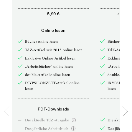
ab
5,99 €
12,5
Online lesen
Onli
Bücher online lesen
Bücher online 
TdZ-Artikel seit 2013 online lesen
TdZ-Artikel se
Exklusive Online-Artikel lesen
Exklusive Onli
„Arbeitsbücher“ online lesen
„Arbeitsbücher
double-Artikel online lesen
double-Artikel
IXYPSILONZETT-Artikel online
IXYPSILONZET
lesen
lesen
PDF-Downloads
PDF-
—
Die aktuelle TdZ-Ausgabe
Die aktuelle 
—
Das jährliche Arbeitsbuch
Das jährliche 