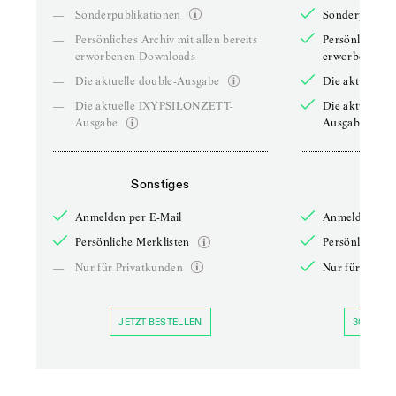
—
Sonderpublikationen
Sonderpublika
—
Persönliches Archiv mit allen bereits
Persönliches A
erworbenen Downloads
erworbenen D
—
Die aktuelle double-Ausgabe
Die aktuelle 
—
Die aktuelle IXYPSILONZETT-
Die aktuelle
Ausgabe
Ausgabe
Sonstiges
So
Anmelden per E-Mail
Anmelden per 
Persönliche Merklisten
Persönliche Me
—
Nur für Privatkunden
Nur für Priva
JETZT BESTELLEN
30 TAGE 