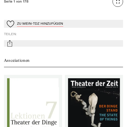
Seite 1 von 178
ZU MEIN-TDZ HINZUFÜGEN
Zu Mein-TdZ hinzufügen
TEILEN
:
mail
Assoziationen