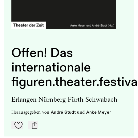
Offen! Das
internationale
figuren.theater.festiva
Erlangen Nürnberg Fürth Schwabach
herausgegeben
von
und
André Studt
Anke Meyer
Zu Mein-TdZ hinzufügen
mail