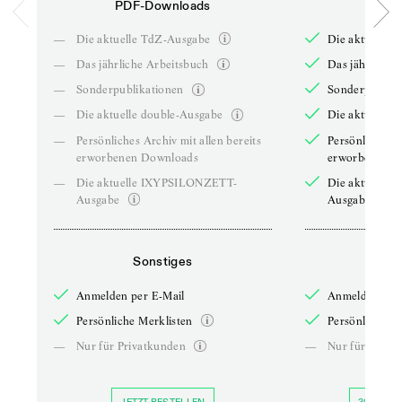
PDF-Downloads
PDF-
—
Die aktuelle TdZ-Ausgabe
Die aktuelle 
—
Das jährliche Arbeitsbuch
Das jährliche 
—
Sonderpublikationen
Sonderpublika
—
Die aktuelle double-Ausgabe
Die aktuelle 
—
Persönliches Archiv mit allen bereits
Persönliches A
erworbenen Downloads
erworbenen D
—
Die aktuelle IXYPSILONZETT-
Die aktuelle
Ausgabe
Ausgabe
Sonstiges
So
Anmelden per E-Mail
Anmelden per 
Persönliche Merklisten
Persönliche Me
—
Nur für Privatkunden
—
Nur für Priva