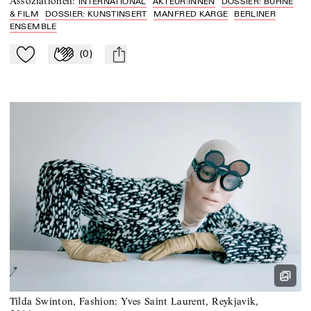
Assoziationen
:
INTERNATIONAL
AKTEUR:INNEN
DOSSIER: BÜHNE
& FILM
DOSSIER: KUNSTINSERT
MANFRED KARGE
BERLINER
ENSEMBLE
(
0
)
Zu Mein-TdZ hinzufügen
Applaudieren
mail
Tilda Swinton, Fashion: Yves Saint Laurent, Reykjavik,