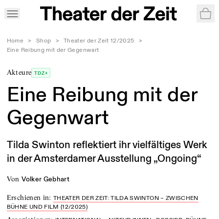
War
Home
>
Shop
>
Theater der Zeit 12/2025
>
Eine Reibung mit der Gegenwart
Akteure
TDZ+
Eine Reibung mit der
Gegenwart
Tilda Swinton reflektiert ihr vielfältiges Werk
in der Amsterdamer Ausstellung „Ongoing“
von
Volker Gebhart
Erschienen in
:
THEATER DER ZEIT: TILDA SWINTON – ZWISCHEN
BÜHNE UND FILM (12/2025)