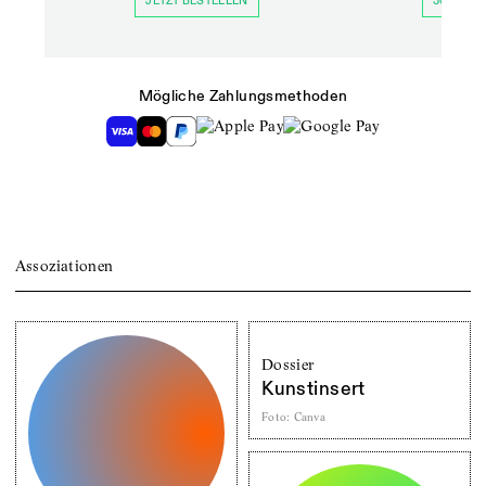
JETZT BESTELLEN
30 TAGE 
Mögliche Zahlungsmethoden
Assoziationen
Dossier
Kunstinsert
Foto
:
Canva