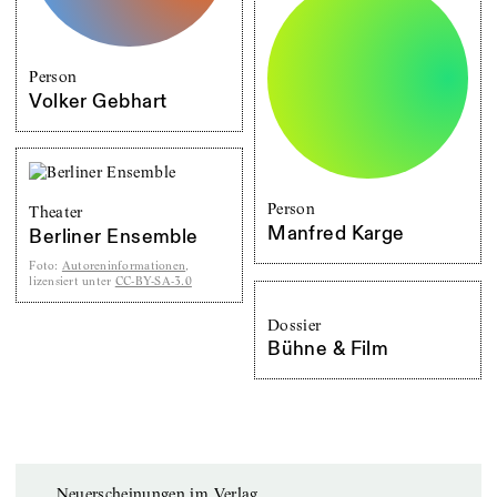
Person
Volker Gebhart
Person
Theater
Manfred Karge
Berliner Ensemble
Foto
:
Autoreninformationen
,
lizensiert unter
CC-BY-SA-3.0
Dossier
Bühne & Film
Neuerscheinungen im Verlag