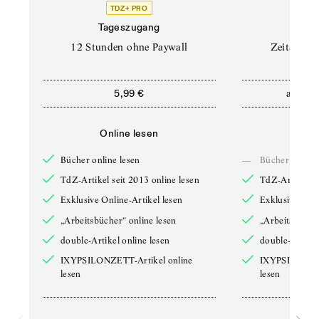
TDZ+ PRO
Tageszugang
Stand
12 Stunden ohne Paywall
Zeitschrif
ab
5,99 €
5,9
Online lesen
Onli
Bücher online lesen
—
Bücher online 
TdZ-Artikel seit 2013 online lesen
TdZ-Artikel se
Exklusive Online-Artikel lesen
Exklusive Onli
„Arbeitsbücher“ online lesen
„Arbeitsbücher
double-Artikel online lesen
double-Artikel
IXYPSILONZETT-Artikel online
IXYPSILONZET
lesen
lesen