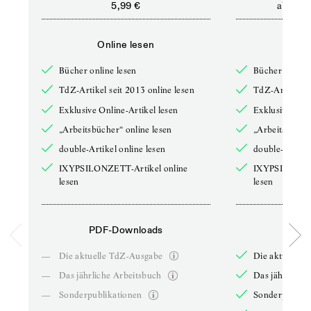
ab
5,99 €
12,5
Online lesen
Onli
Bücher online lesen
Bücher online 
TdZ-Artikel seit 2013 online lesen
TdZ-Artikel se
Exklusive Online-Artikel lesen
Exklusive Onli
„Arbeitsbücher“ online lesen
„Arbeitsbücher
double-Artikel online lesen
double-Artikel
IXYPSILONZETT-Artikel online
IXYPSILONZET
lesen
lesen
PDF-Downloads
PDF-
—
Die aktuelle TdZ-Ausgabe
Die aktuelle 
—
Das jährliche Arbeitsbuch
Das jährliche 
—
Sonderpublikationen
Sonderpublika