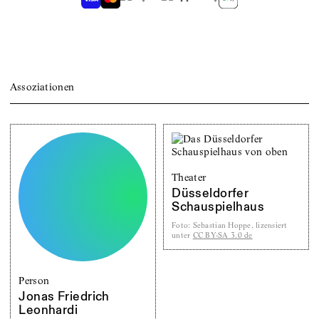
Assoziationen
Theater
Düsseldorfer
Schauspielhaus
Foto
:
Sebastian Hoppe, lizensiert
unter
CC BY-SA 3.0 de
Person
Jonas Friedrich
Leonhardi