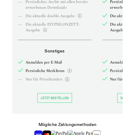
—
Persönliches Archiv mit allen bereits
Persönliches A
erworbenen Downloads
erworbenen D
—
Die aktuelle double-Ausgabe
Die aktuelle 
—
Die aktuelle IXYPSILONZETT-
Die aktuelle
Ausgabe
Ausgabe
Sonstiges
So
Anmelden per E-Mail
Anmelden per 
Persönliche Merklisten
Persönliche Me
—
Nur für Privatkunden
Nur für Priva
JETZT BESTELLEN
30 TAGE 
Mögliche Zahlungsmethoden