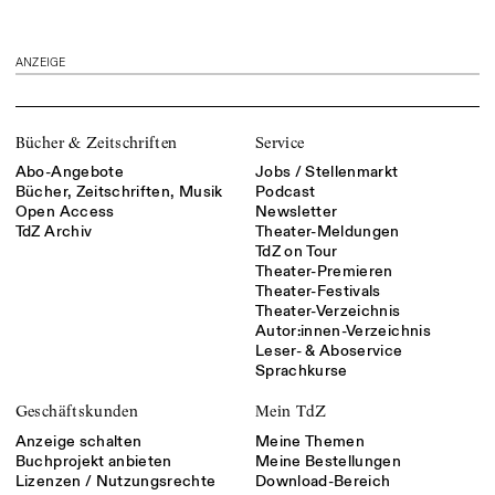
ANZEIGE
Bücher & Zeitschriften
Service
Abo-Angebote
Jobs / Stellenmarkt
Bücher, Zeitschriften, Musik
Podcast
Open Access
Newsletter
TdZ Archiv
Theater-Meldungen
TdZ on Tour
Theater-Premieren
Theater-Festivals
Theater-Verzeichnis
Autor:innen-Verzeichnis
Leser- & Aboservice
Sprachkurse
Geschäftskunden
Mein TdZ
Anzeige schalten
Meine Themen
Buchprojekt anbieten
Meine Bestellungen
Lizenzen / Nutzungsrechte
Download-Bereich