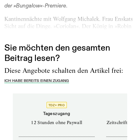
.
der
»Bungalow«-Premiere
Kantinennächte mit Wolfgang Michalek. Frau Enskats
Sicht auf die Dinge. »Coriolan«. Der König in »Robin
Hood« sagt: »Mein Bruder hat das ganze Geld...
Sie möchten den gesamten
Beitrag lesen?
Diese Angebote schalten den Artikel frei:
ICH HABE BEREITS EINEN ZUGANG
TDZ+ PRO
TD
Tageszugang
Prof
12 Stunden ohne Paywall
Zeitschriften un