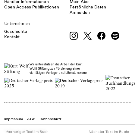
Händler Informationen
Mein Abo
Open Access Publikationen
Persönliche Daten
Anmelden
Unternehmen
Geschichte
Kontakt
Wir unterstützen die Arbeit der Kurt
Wolff Stiftung zur Förderung einer
vielfältigen Verlags- und Literaturszene
Impressum
AGB
Datenschutz
© Theater der Zeit
2026
‹
›
Vorheriger Text im Buch
Nächster Text im Buch