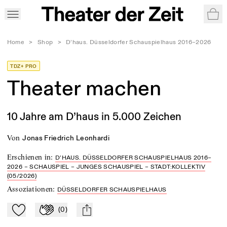
War
Home
>
Shop
>
D’haus. Düsseldorfer Schauspielhaus 2016–2026
TDZ+ PRO
Theater machen
10 Jahre am D’haus in 5.000 Zeichen
von
Jonas Friedrich Leonhardi
Erschienen in
:
D’HAUS. DÜSSELDORFER SCHAUSPIELHAUS 2016–
2026 – SCHAUSPIEL – JUNGES SCHAUSPIEL – STADT:KOLLEKTIV
(05/2026)
Assoziationen
:
DÜSSELDORFER SCHAUSPIELHAUS
(
0
)
Zu Mein-TdZ hinzufügen
Applaudieren
mail