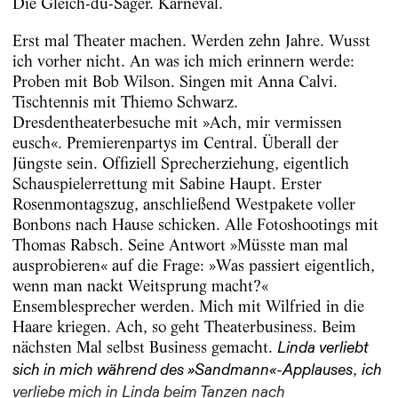
Die Gleich-du-Sager. Karneval.
Erst mal Theater machen. Werden zehn Jahre. Wusst
ich vorher nicht. An was ich mich erinnern werde:
Proben mit Bob Wilson. Singen mit Anna Calvi.
Tischtennis mit Thiemo Schwarz.
Dresdentheaterbesuche mit »Ach, mir vermissen
eusch«. Premierenpartys im Central. Überall der
Jüngste sein. Offiziell Sprecherziehung, eigentlich
Schauspielerrettung mit Sabine Haupt. Erster
Rosenmontagszug, anschließend Westpakete voller
Bonbons nach Hause schicken. Alle Fotoshootings mit
Thomas Rabsch. Seine Antwort »Müsste man mal
ausprobieren« auf die Frage: »Was passiert eigentlich,
wenn man nackt Weitsprung macht?«
Ensemblesprecher werden. Mich mit Wilfried in die
Haare kriegen. Ach, so geht Theaterbusiness. Beim
nächsten Mal selbst Business gemacht.
Linda verliebt
,
sich in mich während des »Sandmann«-
Applauses
ich
verliebe mich in Linda beim Tanzen nach