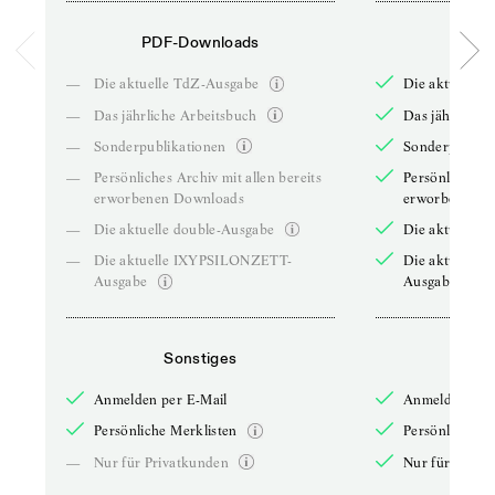
PDF-Downloads
PDF-
—
Die aktuelle TdZ-Ausgabe
Die aktuelle 
—
Das jährliche Arbeitsbuch
Das jährliche 
—
Sonderpublikationen
Sonderpublika
—
Persönliches Archiv mit allen bereits
Persönliches A
erworbenen Downloads
erworbenen D
—
Die aktuelle double-Ausgabe
Die aktuelle 
—
Die aktuelle IXYPSILONZETT-
Die aktuelle
Ausgabe
Ausgabe
Sonstiges
So
Anmelden per E-Mail
Anmelden per 
Persönliche Merklisten
Persönliche Me
—
Nur für Privatkunden
Nur für Priva