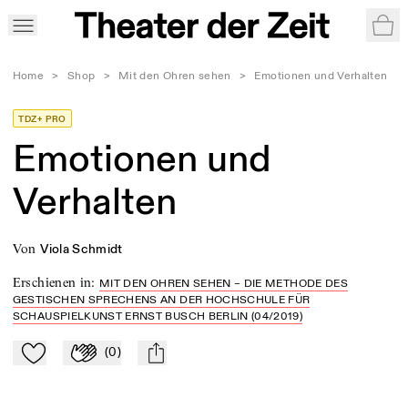
War
Home
>
Shop
>
Mit den Ohren sehen
>
Emotionen und Verhalten
TDZ+ PRO
Emotionen und
Verhalten
von
Viola Schmidt
Erschienen in
:
MIT DEN OHREN SEHEN – DIE METHODE DES
GESTISCHEN SPRECHENS AN DER HOCHSCHULE FÜR
SCHAUSPIELKUNST ERNST BUSCH BERLIN (04/2019)
(
0
)
Zu Mein-TdZ hinzufügen
Applaudieren
mail