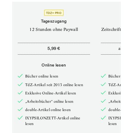
TDZ+ PRO
TD
Tageszugang
Prof
12 Stunden ohne Paywall
Zeitschriften un
ab
5,99 €
12,5
Online lesen
Onli
Bücher online lesen
Bücher online 
TdZ-Artikel seit 2013 online lesen
TdZ-Artikel se
Exklusive Online-Artikel lesen
Exklusive Onli
„Arbeitsbücher“ online lesen
„Arbeitsbücher
double-Artikel online lesen
double-Artikel
IXYPSILONZETT-Artikel online
IXYPSILONZET
lesen
lesen