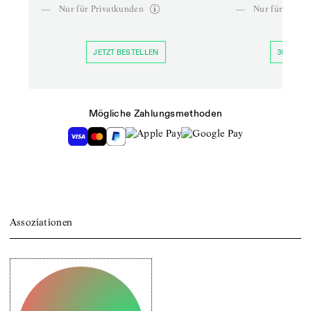
—
Nur für Privatkunden
—
Nur für Priva
JETZT BESTELLEN
30 TAGE 
Mögliche Zahlungsmethoden
Assoziationen