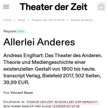
War
Home
>
Shop
>
Theater der Zeit 2/2018
>
Allerlei Anderes
Magazin
TDZ+
Allerlei Anderes
Andreas Englhart: Das Theater des Anderen.
Theorie und Mediengeschichte einer
existenziellen Gestalt von 1800 bis heute.
transcript Verlag, Bielefeld 2017, 502 Seiten,
39,99 EUR.
von
Vincent Sauer
Erschienen in
:
THEATER DER ZEIT: WOVON LEBT DER MENSCH? –
WOLFGANG ENGLER UND KLAUS LEDERER (01/2018)