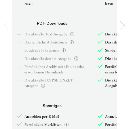
lesen
lesen
PDF-Downloads
PDF-
—
Die aktuelle TdZ-Ausgabe
Die aktuelle 
—
Das jährliche Arbeitsbuch
Das jährliche 
—
Sonderpublikationen
Sonderpublika
—
Die aktuelle double-Ausgabe
Die aktuelle 
—
Persönliches Archiv mit allen bereits
Persönliches A
erworbenen Downloads
erworbenen D
—
Die aktuelle IXYPSILONZETT-
Die aktuelle
Ausgabe
Ausgabe
Sonstiges
So
Anmelden per E-Mail
Anmelden per 
Persönliche Merklisten
Persönliche Me