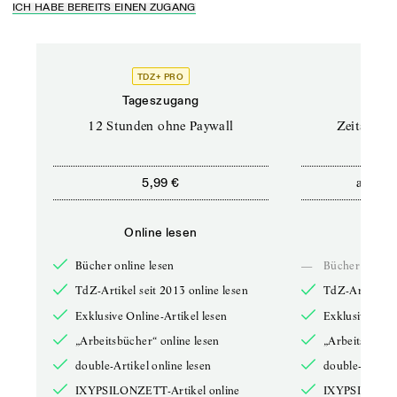
ICH HABE BEREITS EINEN ZUGANG
TDZ+ PRO
Tageszugang
Stand
12 Stunden ohne Paywall
Zeitschrif
ab
5,99 €
5,9
Online lesen
Onli
Bücher online lesen
—
Bücher online 
TdZ-Artikel seit 2013 online lesen
TdZ-Artikel se
Exklusive Online-Artikel lesen
Exklusive Onli
„Arbeitsbücher“ online lesen
„Arbeitsbücher
double-Artikel online lesen
double-Artikel
IXYPSILONZETT-Artikel online
IXYPSILONZET