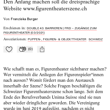
Den Anfang machen soll die dreisprachige
Website www.figurentheaterszene.ch
von
Franziska Burger
Erschienen in
:
DOUBLE 43: BARRIEREN | FREI – ZUGÄNGE ZUM
FIGURENTHEATER (03/2021)
Assoziationen
:
PUPPEN-, FIGUREN- & OBJEKTTHEATER
SCHWEIZ
(
0
)
Zu Mein-TdZ hinzufügen
Applaudieren
mail
Wie schafft man es, Figurentheater sichtbarer machen?
Wer vermittelt die Anliegen der Figurenspieler*innen
nach aussen? Womit fördert man den Austausch
innerhalb der Szene? Solche Fragen beschäftigen die
Schweizer Figurentheaterszene schon lange. Seit dem
Ende des Berufsverbands Unima Suisse sind sie nun
aber wieder dringlicher geworden. Die Vereinigung
wurde im Juni 2019 aufgelöst, nachdem es nicht