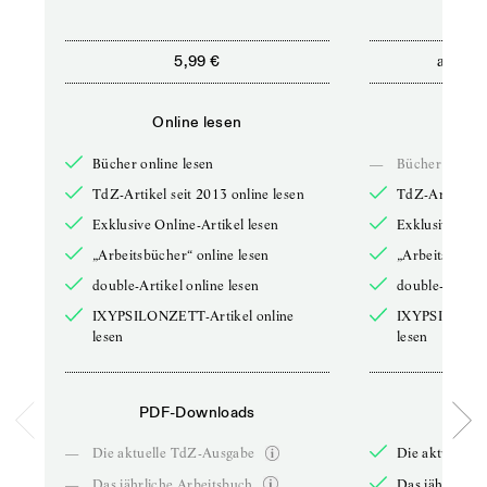
ab
5,99 €
5,9
Online lesen
Onli
Bücher online lesen
—
Bücher online 
TdZ-Artikel seit 2013 online lesen
TdZ-Artikel se
Exklusive Online-Artikel lesen
Exklusive Onli
„Arbeitsbücher“ online lesen
„Arbeitsbücher
double-Artikel online lesen
double-Artikel
IXYPSILONZETT-Artikel online
IXYPSILONZET
lesen
lesen
PDF-Downloads
PDF-
—
Die aktuelle TdZ-Ausgabe
Die aktuelle 
—
Das jährliche Arbeitsbuch
Das jährliche 