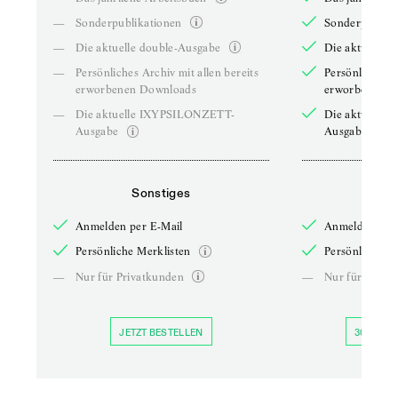
—
Sonderpublikationen
Sonderpublika
—
Die aktuelle double-Ausgabe
Die aktuelle 
—
Persönliches Archiv mit allen bereits
Persönliches A
erworbenen Downloads
erworbenen D
—
Die aktuelle IXYPSILONZETT-
Die aktuelle
Ausgabe
Ausgabe
Sonstiges
So
Anmelden per E-Mail
Anmelden per 
Persönliche Merklisten
Persönliche Me
—
Nur für Privatkunden
—
Nur für Priva
JETZT BESTELLEN
30 TAGE 