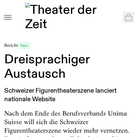
War
Home
>
Shop
>
double 43: Barrieren | frei
>
Dreisprachiger Austausch
Bericht
TDZ+
Dreisprachiger
Austausch
Schweizer Figurentheaterszene lanciert
nationale Website
Nach dem Ende des Berufsverbands Unima
Suisse will sich die Schweizer
Figurentheaterszene wieder mehr vernetzen.