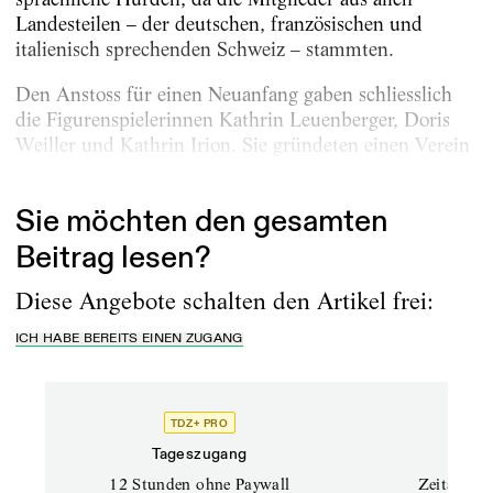
Landesteilen – der deutschen, französischen und
italienisch sprechenden Schweiz – stammten.
Den Anstoss für einen Neuanfang gaben schliesslich
die Figurenspielerinnen Kathrin Leuenberger, Doris
Weiller und Kathrin Irion. Sie gründeten einen Verein
mit...
Sie möchten den gesamten
Beitrag lesen?
Diese Angebote schalten den Artikel frei:
ICH HABE BEREITS EINEN ZUGANG
TDZ+ PRO
Tageszugang
Stand
12 Stunden ohne Paywall
Zeitschrif