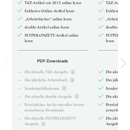
TdZ-Artikel seit 2013 online lesen
TdZ-Artikel se
Exklusive Online-Artikel lesen
Exklusive Onli
„Arbeitsbücher“ online lesen
„Arbeitsbücher
double-Artikel online lesen
double-Artikel
IXYPSILONZETT-Artikel online
IXYPSILONZET
lesen
lesen
PDF-Downloads
PDF-
—
Die aktuelle TdZ-Ausgabe
Die aktuelle 
—
Das jährliche Arbeitsbuch
Das jährliche 
—
Sonderpublikationen
Sonderpublika
—
Die aktuelle double-Ausgabe
Die aktuelle 
—
Persönliches Archiv mit allen bereits
Persönliches A
erworbenen Downloads
erworbenen D
—
Die aktuelle IXYPSILONZETT-
Die aktuelle
Ausgabe
Ausgabe