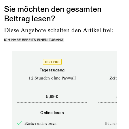
Sie möchten den gesamten
Beitrag lesen?
Diese Angebote schalten den Artikel frei:
ICH HABE BEREITS EINEN ZUGANG
TDZ+ PRO
Tageszugang
Stand
12 Stunden ohne Paywall
Zeitschrif
ab
5,99 €
5,9
Online lesen
Onli
Bücher online lesen
—
Bücher online 