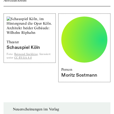
Assoziationen
Theater
Schauspiel Köln
Foto
:
Raimond Spekking
, lizensiert
unter
CC BY-SA 4.0
Person
Moritz Sostmann
Neuerscheinungen im Verlag