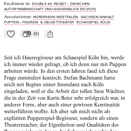
Erschienen in
:
DOUBLE 44: REGIE? – ZWISCHEN
AUTOR*INNENSCHAFT UND AUSSENBLICK (10/2021)
Assoziationen
:
NORDRHEIN-WESTFALEN
SACHSEN-ANHALT
PUPPEN-, FIGUREN- & OBJEKTTHEATER
SCHAUSPIEL KÖLN
(
0
)
Zu Mein-TdZ hinzufügen
Applaudieren
mail
Seit ich Hausregisseur am Schauspiel Köln bin, werde
ich immer wieder gefragt, ob ich denn nur mit Puppen
arbeiten würde. In den ersten Jahren fand ich diese
Frage zumindest komisch. Stefan Bachmann hatte
mich mit Beginn seiner Intendanz nach Köln
eingeladen, weil er die Arbeit der tollen Suse Wächter,
die in der Zeit von Karin Beier sehr erfolgreich war, in
anderer Form, aber auch einer gewissen Kontinuität
weiterführen wollte. Ich aber sah mich nicht als
expliziten Puppenspiel-Regisseur, sondern als einen
Theatermacher, der Eigenheiten und Qualitäten des