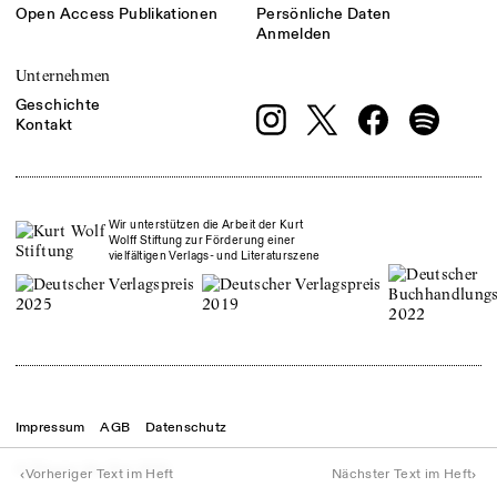
Open Access Publikationen
Persönliche Daten
Anmelden
Unternehmen
Geschichte
Kontakt
Wir unterstützen die Arbeit der Kurt
Wolff Stiftung zur Förderung einer
vielfältigen Verlags- und Literaturszene
Impressum
AGB
Datenschutz
© Theater der Zeit
2026
‹
›
Vorheriger Text im Heft
Nächster Text im Heft