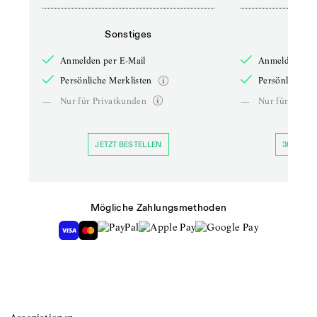
Sonstiges
So
Anmelden per E-Mail
Anmelden per 
Persönliche Merklisten
Persönliche Me
—
Nur für Privatkunden
—
Nur für Priva
JETZT BESTELLEN
30 TAGE 
Mögliche Zahlungsmethoden