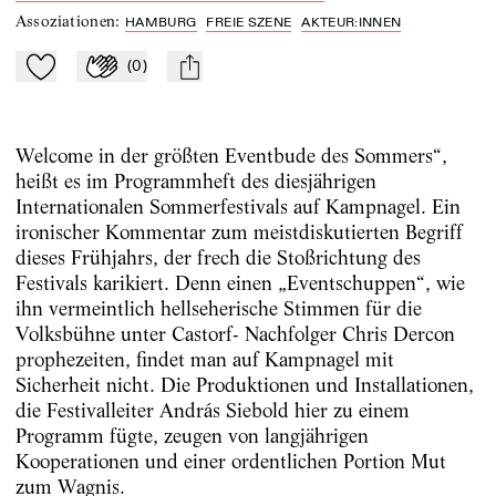
Assoziationen
:
HAMBURG
FREIE SZENE
AKTEUR:INNEN
(
0
)
Zu Mein-TdZ hinzufügen
Applaudieren
mail
Welcome in der größten Eventbude des Sommers“,
heißt es im Programmheft des diesjährigen
Internationalen Sommerfestivals auf Kampnagel. Ein
ironischer Kommentar zum meistdiskutierten Begriff
dieses Frühjahrs, der frech die Stoßrichtung des
Festivals karikiert. Denn einen „Eventschuppen“, wie
ihn vermeintlich hellseherische Stimmen für die
Volksbühne unter Castorf- Nachfolger Chris Dercon
prophezeiten, findet man auf Kampnagel mit
Sicherheit nicht. Die Produktionen und Installationen,
die Festivalleiter András Siebold hier zu einem
Programm fügte, zeugen von langjährigen
Kooperationen und einer ordentlichen Portion Mut
zum Wagnis.