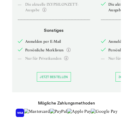
—
Die aktuelle IXYPSILONZETT-
Die aktuelle
Ausgabe
Ausgabe
Sonstiges
So
Anmelden per E-Mail
Anmelden per 
Persönliche Merklisten
Persönliche Me
—
Nur für Privatkunden
—
Nur für Priva
JETZT BESTELLEN
30 TAGE 
Mögliche Zahlungsmethoden