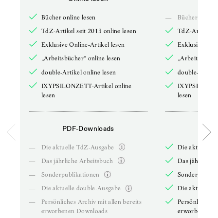
Bücher online lesen
—
Bücher online 
TdZ-Artikel seit 2013 online lesen
TdZ-Artikel se
Exklusive Online-Artikel lesen
Exklusive Onli
„Arbeitsbücher“ online lesen
„Arbeitsbücher
double-Artikel online lesen
double-Artikel
IXYPSILONZETT-Artikel online
IXYPSILONZET
lesen
lesen
PDF-Downloads
PDF-
—
Die aktuelle TdZ-Ausgabe
Die aktuelle 
—
Das jährliche Arbeitsbuch
Das jährliche 
—
Sonderpublikationen
Sonderpublika
—
Die aktuelle double-Ausgabe
Die aktuelle 
—
Persönliches Archiv mit allen bereits
Persönliches A
erworbenen Downloads
erworbenen D