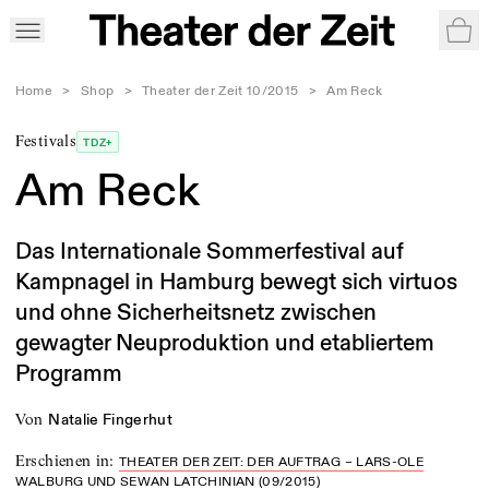
War
Home
>
Shop
>
Theater der Zeit 10/2015
>
Am Reck
Festivals
TDZ+
Am Reck
Das Internationale Sommerfestival auf
Kampnagel in Hamburg bewegt sich virtuos
und ohne Sicherheitsnetz zwischen
gewagter Neuproduktion und etabliertem
Programm
von
Natalie Fingerhut
Erschienen in
:
THEATER DER ZEIT: DER AUFTRAG – LARS-OLE
WALBURG UND SEWAN LATCHINIAN (09/2015)