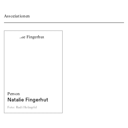
Assoziationen
Person
Natalie Fingerhut
Foto
:
Rudi Holzapfel