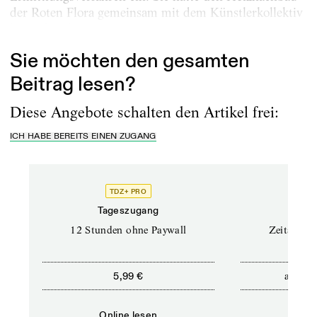
der Roten Flora gemeinsam mit dem Künstlerkollektiv
kurzerhand...
Sie möchten den gesamten
Beitrag lesen?
Diese Angebote schalten den Artikel frei:
ICH HABE BEREITS EINEN ZUGANG
TDZ+ PRO
Tageszugang
Stand
12 Stunden ohne Paywall
Zeitschrif
ab
5,99 €
5,9
Online lesen
Onli