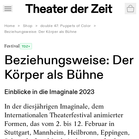
War
Home
>
Shop
>
double 47: Puppets of Color
>
Beziehungsweise: Der Körper als Bühne
Festival
TDZ+
Beziehungsweise: Der
Körper als Bühne
Einblicke in die Imaginale 2023
In der diesjährigen Imaginale, dem
Internationalen Theaterfestival animierter
Formen, das vom 2. bis 12. Februar in
Stuttgart, Mannheim, Heilbronn, Eppingen,