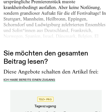
ursprüngliche Premierenstück musste
krankheitsbedingt ausfallen. Aber keine Notlösung,
sondern grandioser Auftakt für die elf Festivaltage! In
Stuttgart, Mannheim, Heilbronn, Eppingen,
Schorndorf und Ludwigsburg zelebrierten Ensembles
und Solist*innen aus Deutschland, Frankreich,
Norwegen, Spanien, Israel, Dänemark, Belgien, El
Salvador, Großbritannien, der...
Sie möchten den gesamten
Beitrag lesen?
Diese Angebote schalten den Artikel frei:
ICH HABE BEREITS EINEN ZUGANG
TDZ+ PRO
Tageszugang
Stand