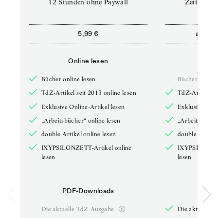
12 Stunden ohne Paywall
Zeitschrif
ab
5,99 €
5,9
Online lesen
Onli
Bücher online lesen
—
Bücher online 
TdZ-Artikel seit 2013 online lesen
TdZ-Artikel se
Exklusive Online-Artikel lesen
Exklusive Onli
„Arbeitsbücher“ online lesen
„Arbeitsbücher
double-Artikel online lesen
double-Artikel
IXYPSILONZETT-Artikel online
IXYPSILONZET
lesen
lesen
PDF-Downloads
PDF-
—
Die aktuelle TdZ-Ausgabe
Die aktuelle 