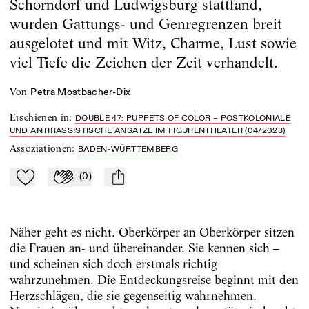
Schorndorf und Ludwigsburg stattfand,
wurden Gattungs- und Genregrenzen breit
ausgelotet und mit Witz, Charme, Lust sowie
viel Tiefe die Zeichen der Zeit verhandelt.
von
Petra Mostbacher-Dix
Erschienen in
:
DOUBLE 47: PUPPETS OF COLOR – POSTKOLONIALE
UND ANTIRASSISTISCHE ANSÄTZE IM FIGURENTHEATER (04/2023)
Assoziationen
:
BADEN-WÜRTTEMBERG
(
0
)
Zu Mein-TdZ hinzufügen
Applaudieren
mail
Näher geht es nicht. Oberkörper an Oberkörper sitzen
die Frauen an- und übereinander. Sie kennen sich –
und scheinen sich doch erstmals richtig
wahrzunehmen. Die Entdeckungsreise beginnt mit den
Herzschlägen, die sie gegenseitig wahrnehmen.