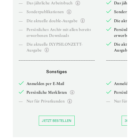
—
Das jährliche Arbeitsbuch
Das jährliche 
—
Sonderpublikationen
Sonderpublika
—
Die aktuelle double-Ausgabe
Die aktuelle 
—
Persönliches Archiv mit allen bereits
Persönliches A
erworbenen Downloads
erworbenen D
—
Die aktuelle IXYPSILONZETT-
Die aktuelle
Ausgabe
Ausgabe
Sonstiges
So
Anmelden per E-Mail
Anmelden per 
Persönliche Merklisten
Persönliche Me
—
Nur für Privatkunden
—
Nur für Priva
JETZT BESTELLEN
30 TAGE 