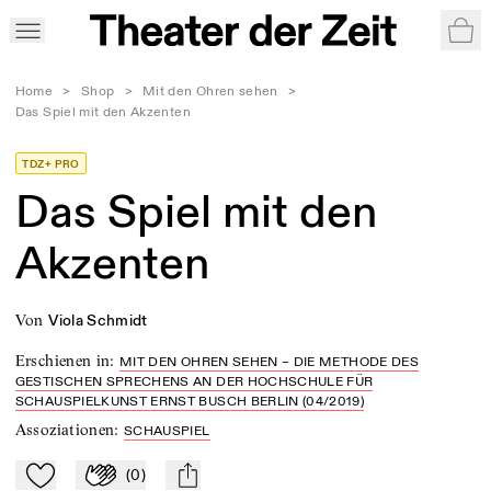
War
Home
>
Shop
>
Mit den Ohren sehen
>
Das Spiel mit den Akzenten
TDZ+ PRO
Das Spiel mit den
Akzenten
von
Viola Schmidt
Erschienen in
:
MIT DEN OHREN SEHEN – DIE METHODE DES
GESTISCHEN SPRECHENS AN DER HOCHSCHULE FÜR
SCHAUSPIELKUNST ERNST BUSCH BERLIN (04/2019)
Assoziationen
:
SCHAUSPIEL
(
0
)
Zu Mein-TdZ hinzufügen
Applaudieren
mail