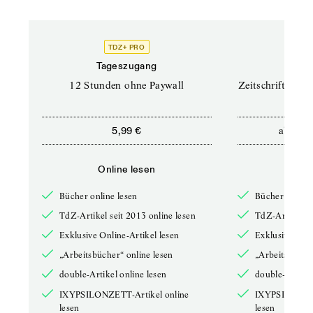
TDZ+ PRO
TD
Tageszugang
Prof
12 Stunden ohne Paywall
Zeitschriften un
ab
5,99 €
12,5
Online lesen
Onli
Bücher online lesen
Bücher online 
TdZ-Artikel seit 2013 online lesen
TdZ-Artikel se
Exklusive Online-Artikel lesen
Exklusive Onli
„Arbeitsbücher“ online lesen
„Arbeitsbücher
double-Artikel online lesen
double-Artikel
IXYPSILONZETT-Artikel online
IXYPSILONZET
lesen
lesen