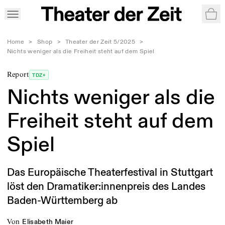
War
Home
>
Shop
>
Theater der Zeit 5/2025
>
Nichts weniger als die Freiheit steht auf dem Spiel
Report
TDZ+
Nichts weniger als die
Freiheit steht auf dem
Spiel
Das Europäische Theaterfestival in Stuttgart
löst den Dramatiker:innenpreis des Landes
Baden-Württemberg ab
von
Elisabeth Maier