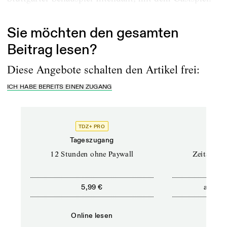
Zu...
Sie möchten den gesamten
Beitrag lesen?
Diese Angebote schalten den Artikel frei:
ICH HABE BEREITS EINEN ZUGANG
TDZ+ PRO
Tageszugang
Stand
12 Stunden ohne Paywall
Zeitschrif
ab
5,99 €
5,9
Online lesen
Onli