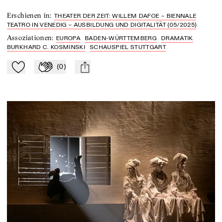
Erschienen in
:
THEATER DER ZEIT: WILLEM DAFOE – BIENNALE
TEATRO IN VENEDIG – AUSBILDUNG UND DIGITALITÄT (05/2025)
Assoziationen
:
EUROPA
BADEN-WÜRTTEMBERG
DRAMATIK
BURKHARD C. KOSMINSKI
SCHAUSPIEL STUTTGART
(
0
)
Zu Mein-TdZ hinzufügen
Applaudieren
mail