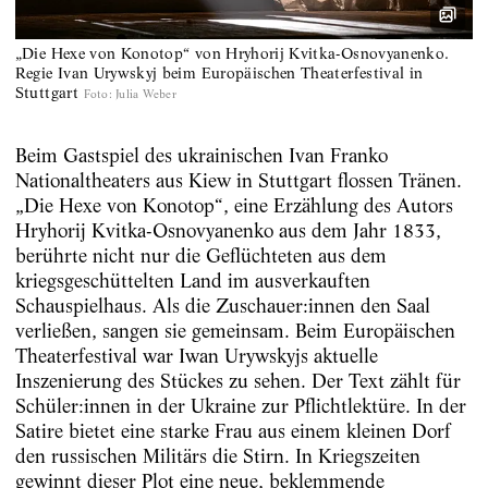
„Die Hexe von Konotop“ von Hryhorij Kvitka-Osnovyanenko.
Regie Ivan Urywskyj beim Europäischen Theaterfestival in
Stuttgart
Foto
:
Julia Weber
Beim Gastspiel des ukrainischen Ivan Franko
Nationaltheaters aus Kiew in Stuttgart flossen Tränen.
„Die Hexe von Konotop“, eine Erzählung des Autors
Hryhorij Kvitka-Osnovyanenko aus dem Jahr 1833,
berührte nicht nur die Geflüchteten aus dem
kriegsgeschüttelten Land im ausverkauften
Schauspielhaus. Als die Zuschauer:innen den Saal
verließen, sangen sie gemeinsam. Beim Europäischen
Theaterfestival war Iwan Urywskyjs aktuelle
Inszenierung des Stückes zu sehen. Der Text zählt für
Schüler:innen in der Ukraine zur Pflichtlektüre. In der
Satire bietet eine starke Frau aus einem kleinen Dorf
den russischen Militärs die Stirn. In Kriegszeiten
gewinnt dieser Plot eine neue, beklemmende