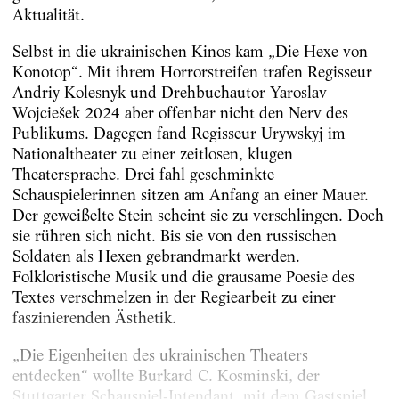
Aktualität.
Selbst in die ukrainischen Kinos kam „Die Hexe von
Konotop“. Mit ihrem Horrorstreifen trafen Regisseur
Andriy Kolesnyk und Drehbuchautor Yaroslav
Wojciešek 2024 aber offenbar nicht den Nerv des
Publikums. Dagegen fand Regisseur Urywskyj im
Nationaltheater zu einer zeitlosen, klugen
Theatersprache. Drei fahl geschminkte
Schauspielerinnen sitzen am Anfang an einer Mauer.
Der geweißelte Stein scheint sie zu verschlingen. Doch
sie rühren sich nicht. Bis sie von den russischen
Soldaten als Hexen gebrandmarkt werden.
Folkloristische Musik und die grausame Poesie des
Textes verschmelzen in der Regiearbeit zu einer
faszinierenden Ästhetik.
„Die Eigenheiten des ukrainischen Theaters
entdecken“ wollte Burkard C. Kosminski, der
Stuttgarter Schauspiel-Intendant, mit dem Gastspiel.