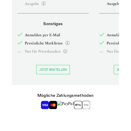
Ausgabe
Ausgabe
Sonstiges
So
Anmelden per E-Mail
Anmelden per 
Persönliche Merklisten
Persönliche Me
—
Nur für Privatkunden
—
Nur für Priva
JETZT BESTELLEN
30 TAGE 
Mögliche Zahlungsmethoden