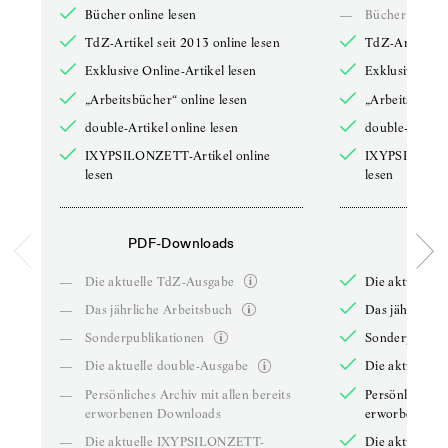
Bücher online lesen
—
Bücher online 
TdZ-Artikel seit 2013 online lesen
TdZ-Artikel se
Exklusive Online-Artikel lesen
Exklusive Onli
„Arbeitsbücher“ online lesen
„Arbeitsbücher
double-Artikel online lesen
double-Artikel
IXYPSILONZETT-Artikel online
IXYPSILONZET
lesen
lesen
PDF-Downloads
PDF-
—
Die aktuelle TdZ-Ausgabe
Die aktuelle 
—
Das jährliche Arbeitsbuch
Das jährliche 
—
Sonderpublikationen
Sonderpublika
—
Die aktuelle double-Ausgabe
Die aktuelle 
—
Persönliches Archiv mit allen bereits
Persönliches A
erworbenen Downloads
erworbenen D
—
Die aktuelle IXYPSILONZETT-
Die aktuelle