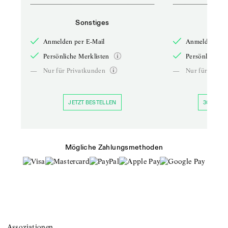
Sonstiges
So
Anmelden per E-Mail
Anmelden per 
Persönliche Merklisten
Persönliche Me
—
Nur für Privatkunden
—
Nur für Priva
JETZT BESTELLEN
30 TAGE 
Mögliche Zahlungsmethoden
Assoziationen