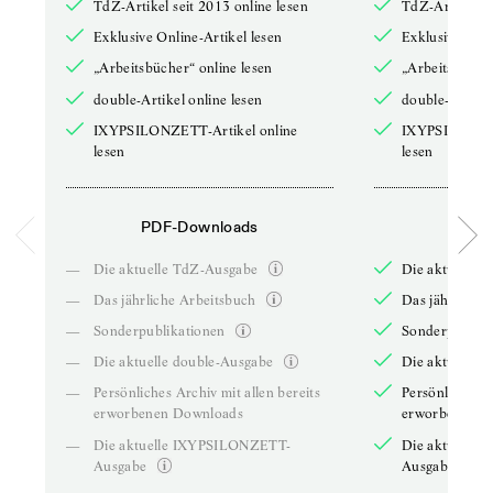
TdZ-Artikel seit 2013 online lesen
TdZ-Artikel se
Exklusive Online-Artikel lesen
Exklusive Onli
„Arbeitsbücher“ online lesen
„Arbeitsbücher
double-Artikel online lesen
double-Artikel
IXYPSILONZETT-Artikel online
IXYPSILONZET
lesen
lesen
PDF-Downloads
PDF-
—
Die aktuelle TdZ-Ausgabe
Die aktuelle 
—
Das jährliche Arbeitsbuch
Das jährliche 
—
Sonderpublikationen
Sonderpublika
—
Die aktuelle double-Ausgabe
Die aktuelle 
—
Persönliches Archiv mit allen bereits
Persönliches A
erworbenen Downloads
erworbenen D
—
Die aktuelle IXYPSILONZETT-
Die aktuelle
Ausgabe
Ausgabe