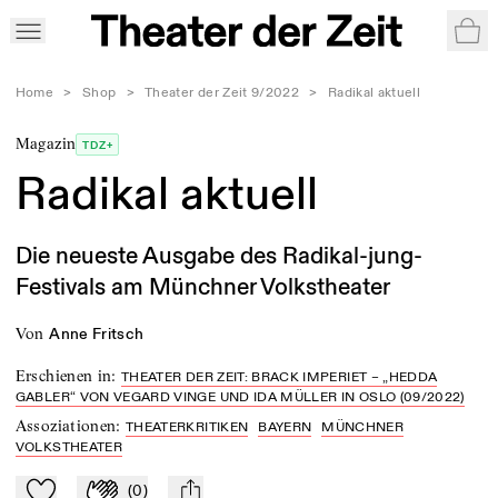
War
Home
>
Shop
>
Theater der Zeit 9/2022
>
Radikal aktuell
Magazin
TDZ+
Radikal aktuell
Die neueste Ausgabe des Radikal-jung-
Festivals am Münchner Volkstheater
von
Anne Fritsch
Erschienen in
:
THEATER DER ZEIT: BRACK IMPERIET – „HEDDA
GABLER“ VON VEGARD VINGE UND IDA MÜLLER IN OSLO (09/2022)
Assoziationen
:
THEATERKRITIKEN
BAYERN
MÜNCHNER
VOLKSTHEATER
(
0
)