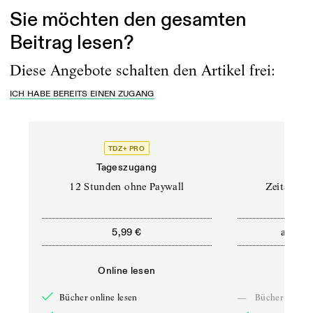
Sie möchten den gesamten
Beitrag lesen?
Diese Angebote schalten den Artikel frei:
ICH HABE BEREITS EINEN ZUGANG
TDZ+ PRO
Tageszugang
Stand
12 Stunden ohne Paywall
Zeitschrif
ab
5,99 €
5,9
Online lesen
Onli
Bücher online lesen
—
Bücher online 