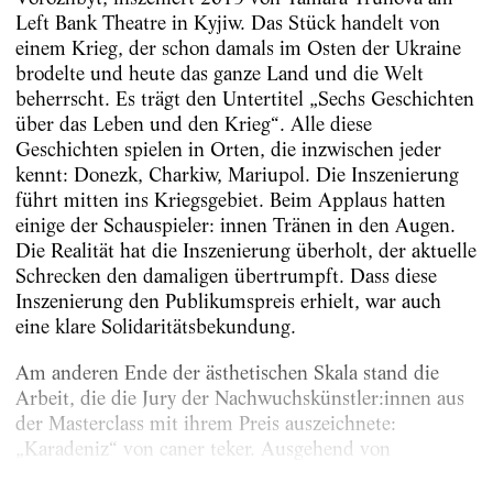
Left Bank Theatre in Kyjiw. Das Stück handelt von
einem Krieg, der schon damals im Osten der Ukraine
brodelte und heute das ganze Land und die Welt
beherrscht. Es trägt den Untertitel „Sechs Geschichten
über das Leben und den Krieg“. Alle diese
Geschichten spielen in Orten, die inzwischen jeder
kennt: Donezk, Charkiw, Mariupol. Die Inszenierung
führt mitten ins Kriegsgebiet. Beim Applaus hatten
einige der Schauspieler: innen Tränen in den Augen.
Die Realität hat die Inszenierung überholt, der aktuelle
Schrecken den damaligen übertrumpft. Dass diese
Inszenierung den Publikumspreis erhielt, war auch
eine klare Solidaritätsbekundung.
Am anderen Ende der ästhetischen Skala stand die
Arbeit, die die Jury der Nachwuchskünstler:innen aus
der Masterclass mit ihrem Preis auszeichnete:
„Karadeniz“ von caner teker. Ausgehend von
türkischen...