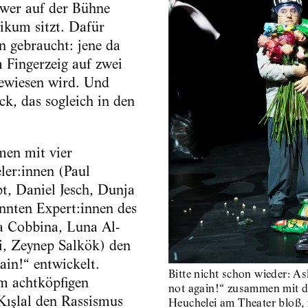
 wer auf der Bühne
ikum sitzt. Dafür
n gebraucht: jene da
 Fingerzeig auf zwei
ewiesen wird. Und
ck, das sogleich in den
men mit vier
ler:innen (Paul
t, Daniel Jesch, Dunja
nnten Expert:innen des
a Cobbina, Luna Al-
i, Zeynep Salkök) den
in!“ entwickelt.
Bitte nicht schon wieder: Asl
m achtköpfigen
not again!“ zusammen mit 
Kışlal den Rassismus
Heuchelei am Theater bloß, m