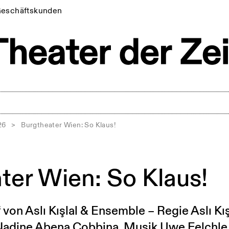
eschäftskunden
26
>
Burgtheater Wien: So Klaus!
ter Wien: So Klaus!
 von Aslı Kışlal & Ensemble – Regie Aslı Kış
 Nadine Abena Cobbina, Musik Uwe Felchle