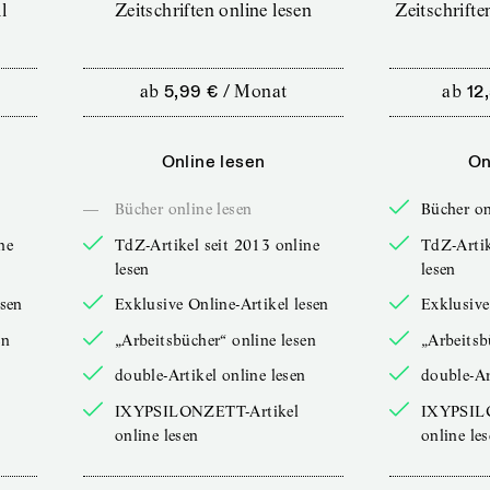
l
Zeitschriften online lesen
Zeitschrift
ab
5,99 €
/
Monat
ab
12
Online lesen
On
—
Bücher online lesen
Bücher on
ne
TdZ-Artikel seit 2013 online
TdZ-Artik
lesen
lesen
esen
Exklusive Online-Artikel lesen
Exklusive
en
„Arbeitsbücher“ online lesen
„Arbeitsb
double-Artikel online lesen
double-Ar
IXYPSILONZETT-Artikel
IXYPSIL
online lesen
online le