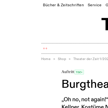
Bücher & Zeitschriften
Service
G
++
Home
>
Shop
>
Theater der Zeit 1/20
Auftritt
TDZ+
Burgthea
„Oh no, not again!“
Kellner, Kostüme