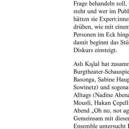
Frage behandeln soll,
steht und wer im Publ
hätten sie Expert:inne
drüben, wie mit einem
Personen im Eck hing
damit beginnt das Stü
Diskurs einsteigt.
Aslı Kışlal hat zusam
Burgtheater-Schauspie
Basonga, Sabine Haup
Sowinetz) und sogena
Alltags (Nadine Aben
Mousli, Hakan Çepell
Abend „Oh no, not aga
Gemeinsam mit diese
Ensemble untersucht 