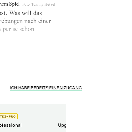
hem Spiel.
Foto
:
Tommy Hetzel
st. Was will das
rebungen nach einer
 per se schon
rin des Theater der
..
ICH HABE BEREITS EINEN ZUGANG
TDZ+ PRO
TDZ+
ofessional
Upgrade für Printabonnenten