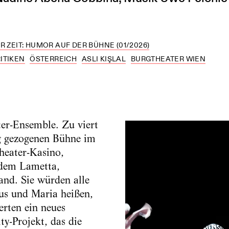
R ZEIT: HUMOR AUF DER BÜHNE (01/2026)
ITIKEN
ÖSTERREICH
ASLI KIŞLAL
BURGTHEATER WIEN
ter-Ensemble. Zu viert
ng gezogenen Bühne im
heater-Kasino,
ndem Lametta,
and. Sie würden alle
us und Maria heißen,
ierten ein neues
y-Projekt, das die