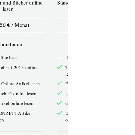
en und Bücher online
Standard (TdZ+) – Zeitschriften
lesen
online lesen
,50 €
/
Monat
10,00 €
/
12 Monate
line lesen
Online lesen
line lesen
—
Bücher online lesen
el seit 2013 online
TdZ-Artikel seit 2013 online
lesen
 Online-Artikel lesen
Exklusive Online-Artikel lesen
ücher“ online lesen
„Arbeitsbücher“ online lesen
tikel online lesen
double-Artikel online lesen
ONZETT-Artikel
IXYPSILONZETT-Artikel
sen
online lesen