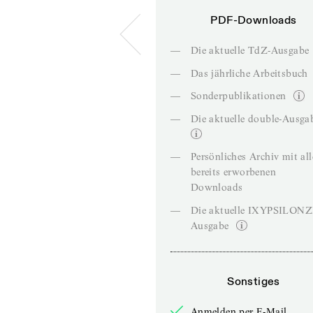
PDF-Downloads
—
Die aktuelle TdZ-Ausgabe
—
Das jährliche Arbeitsbuch
—
Sonderpublikationen
—
Die aktuelle double-Ausga
—
Persönliches Archiv mit al
bereits erworbenen
Downloads
—
Die aktuelle IXYPSILON
Ausgabe
Sonstiges
Anmelden per E-Mail