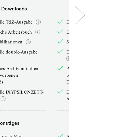
-Downloads
PDF-Downloads
elle TdZ-Ausgabe
Die aktuelle TdZ-Ausgabe
iche Arbeitsbuch
Das jährliche Arbeitsbuch
blikationen
Sonderpublikationen
lle double-Ausgabe
Die aktuelle double-Ausgabe
hes Archiv mit allen
Persönliches Archiv mit allen
rworbenen
bereits erworbenen
ds
Downloads
elle IXYPSILONZETT-
Die aktuelle IXYPSILONZETT-
Ausgabe
onstiges
Sonstiges
 per E-Mail
Anmelden per E-Mail