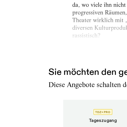
da, wo viele ihn nicht
progressiven Räumen, 
Theater wirklich mit
diversen Kulturproduk
rassistisch?
Kışlal ist Schauspiele
Jugend in Wien, einer
Sie möchten den ge
Diese Angebote schalten de
TDZ+ PRO
Tageszugang