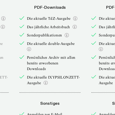
PDF-Downloads
PDF
Die aktuelle TdZ-Ausgabe
Die aktu
Das jährliche Arbeitsbuch
Das jährl
Sonderpublikationen
Sonderpu
be
Die aktuelle double-Ausgabe
Die aktue
len
Persönliches Archiv mit allen
Persönlic
bereits erworbenen
bereits e
Downloads
Downloa
ZETT-
Die aktuelle IXYPSILONZETT-
Die aktu
Ausgabe
Ausgabe
Sonstiges
S
Anmelden per E-Mail
Anmelden