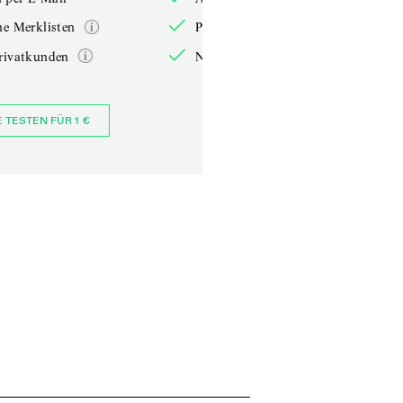
he Merklisten
Persönliche Merklisten
rivatkunden
Nur für Privatkunden
E TESTEN FÜR 1 €
JETZT BESTELLEN