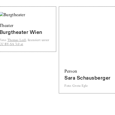
Theater
Burgtheater Wien
Foto
:
Thomas Ledl
, lizensiert unter
CC BY-SA 3.0 at
Person
Sara Schausberger
Foto
:
Greta Egle