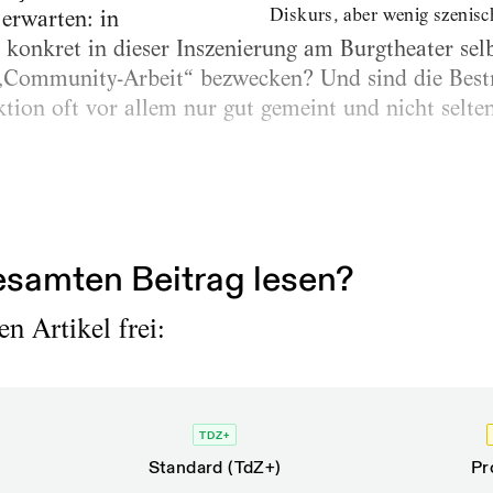
Diskurs, aber wenig szenisc
 erwarten: in
konkret in dieser Inszenierung am Burgtheater selb
 „Community-Arbeit“ bezwecken? Und sind die Best
tion oft vor allem nur gut gemeint und nicht selten
rin, Regisseurin, Dramaturgin und designierte Leite
 großen Bühne für junges Publikum. 2013 gründete.
samten Beitrag lesen?
n Artikel frei:
TDZ+
Standard (TdZ+)
Pr