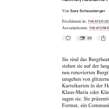
von
Sara Schausberger
Erschienen in
:
THEATER DE
Assoziationen
:
THEATERKR
(
0
)
Zu Mein-TdZ hinzufügen
Applaudieren
mail
Sie sind das Burgthea
stehen sie auf der la
neu renovierten Burgt
umgeben von glitzer
Karteikarten in der H
Klaus-Maria oder Kla
sagen sie. Sie präsent
Format, ein Communit