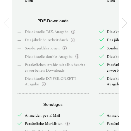
lesen
lesen
PDF-Downloads
PDF-
—
Die aktuelle TdZ-Ausgabe
Die aktuelle 
—
Das jährliche Arbeitsbuch
Das jährliche 
—
Sonderpublikationen
Sonderpublika
—
Die aktuelle double-Ausgabe
Die aktuelle 
—
Persönliches Archiv mit allen bereits
Persönliches A
erworbenen Downloads
erworbenen D
—
Die aktuelle IXYPSILONZETT-
Die aktuelle
Ausgabe
Ausgabe
Sonstiges
So
Anmelden per E-Mail
Anmelden per 
Persönliche Merklisten
Persönliche Me