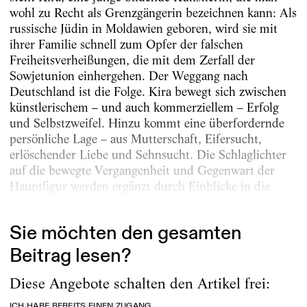
wohl zu Recht als Grenzgängerin bezeichnen kann: Als
russische J­üdin in Moldawien geboren, wird sie mit
ihrer Familie schnell zum Opfer der falschen
Freiheitsverheißungen, die mit dem Zerfall der
Sowjetunion einhergehen. Der Weggang nach
Deutschland ist die Folge. Kira bewegt sich zwischen
künstlerischem – und auch kommerziellem – Erfolg
und Selbstzweifel. Hinzu kommt eine überfordernde
persönliche Lage – aus Mutterschaft, Eifersucht,
erlöschender Liebe und Sehnsucht. Die Schlaglichter
auf die bewegte Vergangenheit und Gegenwart der
Hauptfigur werden ergänzt durch Einblicke in die
Familiengeschichte, die in ihr fortwirkt:...
Sie möchten den gesamten
Beitrag lesen?
Diese Angebote schalten den Artikel frei:
ICH HABE BEREITS EINEN ZUGANG