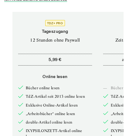
TDZ+ PRO
Tageszugang
Stand
12 Stunden ohne Paywall
Zeitschrif
ab
5,99 €
5,9
Online lesen
Onli
Bücher online lesen
—
Bücher online 
TdZ-Artikel seit 2013 online lesen
TdZ-Artikel se
Exklusive Online-Artikel lesen
Exklusive Onli
„Arbeitsbücher“ online lesen
„Arbeitsbücher
double-Artikel online lesen
double-Artikel
IXYPSILONZETT-Artikel online
IXYPSILONZET