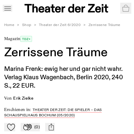
War
Home
>
Shop
>
Theater der Zeit 6/2020
>
Zerrissene Träume
Magazin
TDZ+
Zerrissene Träume
Marina Frenk: ewig her und gar nicht wahr.
Verlag Klaus Wagenbach, Berlin 2020, 240
S., 22 EUR.
von
Erik Zielke
Erschienen in
:
THEATER DER ZEIT: DIE SPIELER – DAS
SCHAUSPIELHAUS BOCHUM (05/2020)
(
0
)
Zu Mein-TdZ hinzufügen
Applaudieren
mail