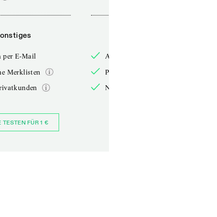
onstiges
Sonstiges
 per E-Mail
Anmelden per E-Mail
he Merklisten
Persönliche Merklisten
rivatkunden
Nur für Privatkunden
E TESTEN FÜR 1 €
JETZT BESTELLEN