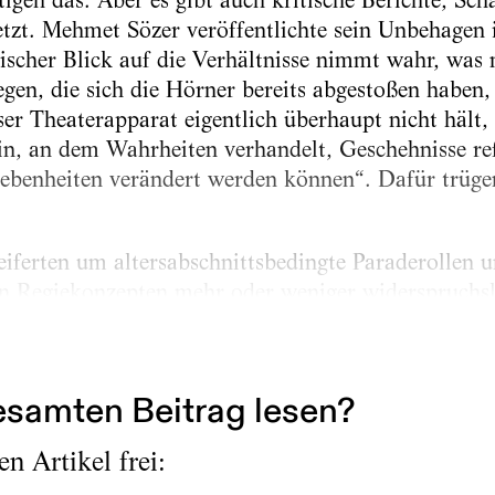
gen das. Aber es gibt auch kritische Berichte, S
etzt. Mehmet Sözer veröffentlichte sein Unbehagen i
ischer Blick auf die Verhältnisse nimmt wahr, was
gen, die sich die Hörner bereits abgestoßen habe
eser Theaterapparat eigentlich überhaupt nicht hält,
in, an dem Wahrheiten verhandelt, Geschehnisse ref
gebenheiten verändert werden können“. Dafür trüge
iferten um altersabschnittsbedingte Paraderollen un
n Regiekonzepten mehr oder weniger widerspruchsl
 in aller Regel froh, umhinzukommen, „mit den Sc
ess durchmachen zu müssen“. Die Hausleitungen wi
samten Beitrag lesen?
n Artikel frei: