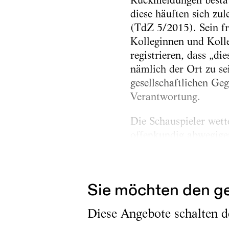
Rückmeldungen bestäti
diese häuften sich zul
(TdZ 5/2015). Sein fr
Kolleginnen und Kolle
registrieren, dass „di
nämlich der Ort zu se
gesellschaftlichen Ge
Verantwortung.
Die Schauspieler wette
offenkundig abwegige
Regieführenden seien
einen Erkenntnisproz
Sie möchten den ge
Diese Angebote schalten de