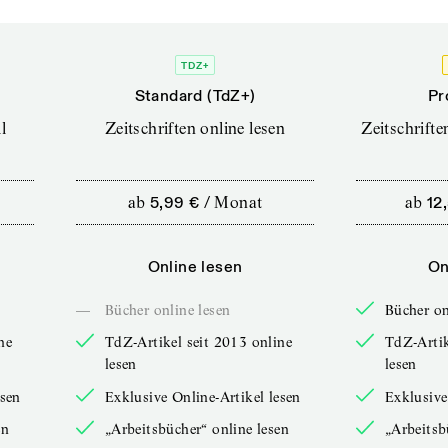
TDZ+
Standard (TdZ+)
Pr
l
Zeitschriften online lesen
Zeitschrift
ab
5,99 €
/
Monat
ab
12
Online lesen
On
—
Bücher online lesen
Bücher on
ne
TdZ-Artikel seit 2013 online
TdZ-Artik
lesen
lesen
esen
Exklusive Online-Artikel lesen
Exklusive
en
„Arbeitsbücher“ online lesen
„Arbeitsb