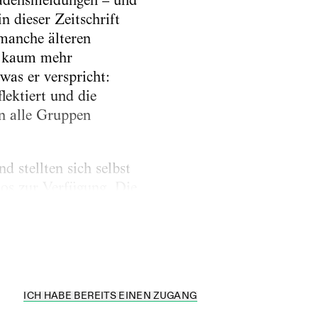
chadensmeldungen – und
n dieser Zeitschrift
 manche älteren
n, kaum mehr
 was er verspricht:
lektiert und die
n alle Gruppen
d stellten sich selbst
os zur Verfügung. Die
hauspielern gemeinsam
ederum...
ICH HABE BEREITS EINEN ZUGANG