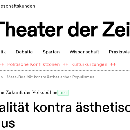
eschäftskunden
tik
Debatte
Sparten
Wissenschaft
Praxiswi
++
Politische Konfliktzonen
++
Kulturkürzungen
++
>
Meta-Realität kontra ästhetischer Populismus
ine Zukunft der Volksbühne
TDZ+
lität kontra ästhetis
mus