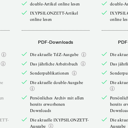
double-Artikel online lesen
double-Ar
IXYPSILONZETT-Artikel
IXYPSIL
online lesen
online le
PDF-Downloads
PDF
Die aktuelle TdZ-Ausgabe
Die aktu
Das jährliche Arbeitsbuch
Das jährl
Sonderpublikationen
Sonderpu
be
Die aktuelle double-Ausgabe
Die aktue
len
Persönliches Archiv mit allen
Persönlic
bereits erworbenen
bereits e
Downloads
Downloa
ZETT-
Die aktuelle IXYPSILONZETT-
Die aktu
Ausgabe
Ausgabe