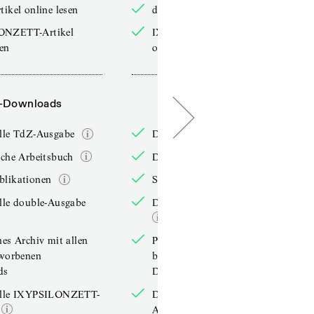
tikel online lesen
double-Artikel online lesen
ONZETT-Artikel
IXYPSILONZETT-Artikel
sen
online lesen
-Downloads
PDF-Downloads
elle TdZ-Ausgabe
Die aktuelle TdZ-Ausgabe
iche Arbeitsbuch
Das jährliche Arbeitsbuch
blikationen
Sonderpublikationen
lle double-Ausgabe
Die aktuelle double-Ausgabe
hes Archiv mit allen
Persönliches Archiv mit allen
rworbenen
bereits erworbenen
ds
Downloads
elle IXYPSILONZETT-
Die aktuelle IXYPSILONZETT-
Ausgabe