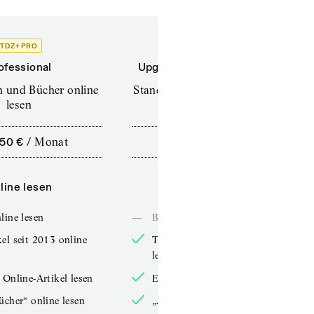
TDZ+ PRO
TDZ+
ofessional
Upgrade für Printabonnenten
en und Bücher online
Standard (TdZ+) – Zeitschriften
lesen
online lesen
,50 €
/
Monat
10,00 €
/
12 Monate
line lesen
Online lesen
line lesen
—
Bücher online lesen
el seit 2013 online
TdZ-Artikel seit 2013 online
lesen
 Online-Artikel lesen
Exklusive Online-Artikel lesen
ücher“ online lesen
„Arbeitsbücher“ online lesen