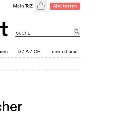
Warenkorb
Mein TdZ
Abo testen
ssen
D / A / CH
International
cher