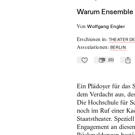
Warum Ensemble un
von
Wolfgang Engler
Erschienen in
:
THEATER DER
Assoziationen
:
BERLIN
(
0
)
Zu Mein-TdZ hinzufügen
Applaudieren
mail
Ein Plädoyer für das S
dem Verdacht aus, des
Die Hochschule für Sch
noch im Ruf einer Kad
Staatstheater. Speziel
Engagement an diesen