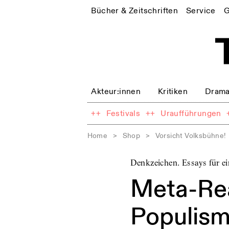
Bücher & Zeitschriften
Service
G
Akteur:innen
Kritiken
Drama
++
Festivals
++
Uraufführungen
Home
>
Shop
>
Vorsicht Volksbühne!
Denkzeichen. Essays für e
Meta-Rea
Populis