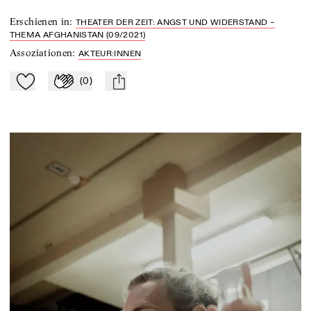
Erschienen in
:
THEATER DER ZEIT: ANGST UND WIDERSTAND –
THEMA AFGHANISTAN (09/2021)
Assoziationen
:
AKTEUR:INNEN
(
0
)
Zu Mein-TdZ hinzufügen
Applaudieren
mail