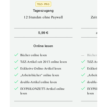
TDZ+ PRO
Tageszugang
Stand
12 Stunden ohne Paywall
Zeitschrif
ab
5,99 €
5,9
Online lesen
Onli
Bücher online lesen
—
Bücher online 
TdZ-Artikel seit 2013 online lesen
TdZ-Artikel se
Exklusive Online-Artikel lesen
Exklusive Onli
„Arbeitsbücher“ online lesen
„Arbeitsbücher
double-Artikel online lesen
double-Artikel
IXYPSILONZETT-Artikel online
IXYPSILONZET
lesen
lesen