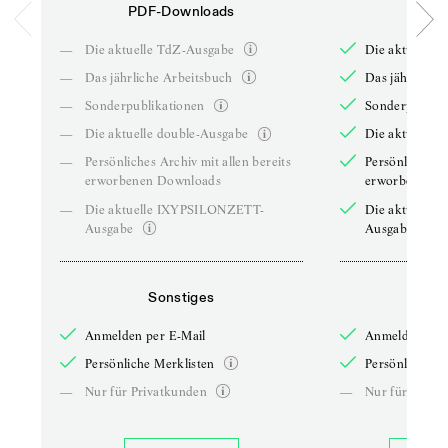
PDF-Downloads
PDF-
—
Die aktuelle TdZ-Ausgabe
Die aktuelle 
—
Das jährliche Arbeitsbuch
Das jährliche 
—
Sonderpublikationen
Sonderpublika
—
Die aktuelle double-Ausgabe
Die aktuelle 
—
Persönliches Archiv mit allen bereits
Persönliches A
erworbenen Downloads
erworbenen D
—
Die aktuelle IXYPSILONZETT-
Die aktuelle
Ausgabe
Ausgabe
Sonstiges
So
Anmelden per E-Mail
Anmelden per 
Persönliche Merklisten
Persönliche Me
—
Nur für Privatkunden
—
Nur für Priva