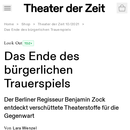
War
Home
>
Shop
>
Theater der Zeit 10/2021
>
Das Ende des bürgerlichen Trauerspiels
Look Out
TDZ+
Das Ende des
bürgerlichen
Trauerspiels
Der Berliner Regisseur Benjamin Zock
entdeckt verschüttete Theaterstoffe für die
Gegenwart
von
Lara Wenzel