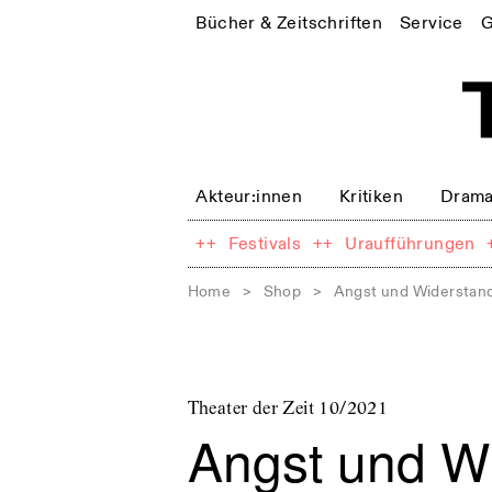
Bücher & Zeitschriften
Service
G
Akteur:innen
Kritiken
Drama
++
Festivals
++
Uraufführungen
Home
>
Shop
>
Angst und Widerstan
Theater der Zeit 10/2021
Angst und W