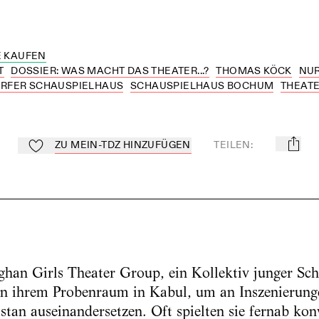
 KAUFEN
T
DOSSIER: WAS MACHT DAS THEATER...?
THOMAS KÖCK
NUR
RFER SCHAUSPIELHAUS
SCHAUSPIELHAUS BOCHUM
THEATE
ZU MEIN-TDZ HINZUFÜGEN
TEILEN
:
mail
Zu Mein-TdZ hinzufügen
fghan Girls Theater Group, ein Kollektiv junger Sc
in ihrem Probenraum in Kabul, um an Inszenierungen
stan auseinandersetzen. Oft spielten sie fernab kon