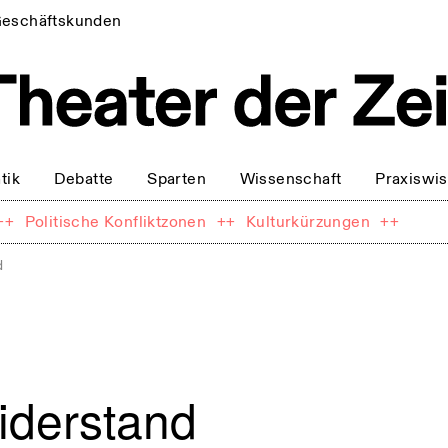
eschäftskunden
tik
Debatte
Sparten
Wissenschaft
Praxiswi
++
Politische Konfliktzonen
++
Kulturkürzungen
++
d
iderstand