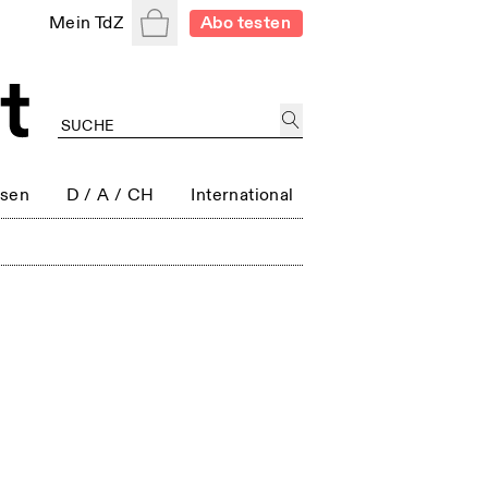
Warenkorb
Mein TdZ
Abo testen
ssen
D / A / CH
International