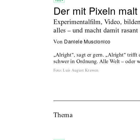
TDZ+
Der mit Pixeln malt
Experimentalfilm, Video, bilde
alles – und macht damit rasant
Daniele Muscionico
von
„Alright“, sagt er gern. „Alright“ triff
schwer in Ordnung. Alle Welt – oder we
Foto
:
Luis August Krawen
Thema