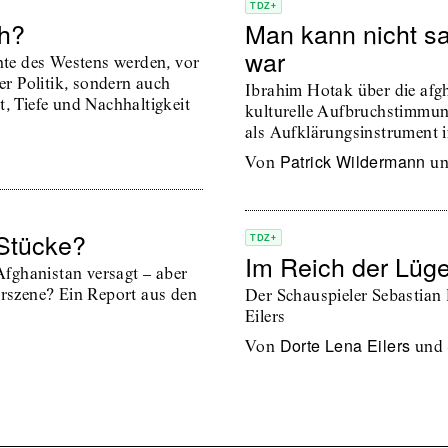
TDZ+
ch?
Man kann nicht s
war
chte des Westens werden, vor
er Politik, sondern auch
Ibrahim Hotak über die afgh
t, Tiefe und Nachhaltigkeit
kulturelle Aufbruchstimmung
als Aufklärungsinstrument 
Patrick Wildermann
von
u
-Stücke?
TDZ+
Im Reich der Lüg
 Afghanistan versagt – aber
urszene? Ein Report aus den
Der Schauspieler Sebastian
Eilers
Dorte Lena Eilers
von
und