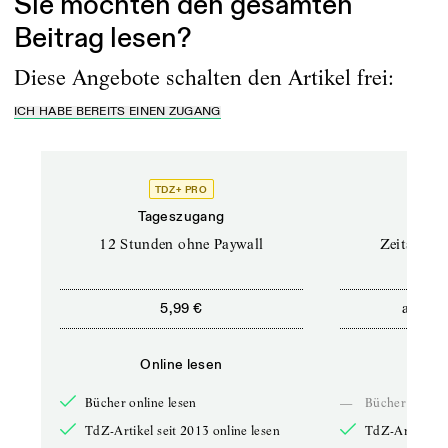
Sie möchten den gesamten
Beitrag lesen?
Diese Angebote schalten den Artikel frei:
ICH HABE BEREITS EINEN ZUGANG
TDZ+ PRO
Tageszugang
Stand
12 Stunden ohne Paywall
Zeitschrif
ab
5,99 €
5,9
Online lesen
Onli
Bücher online lesen
—
Bücher online 
TdZ-Artikel seit 2013 online lesen
TdZ-Artikel se