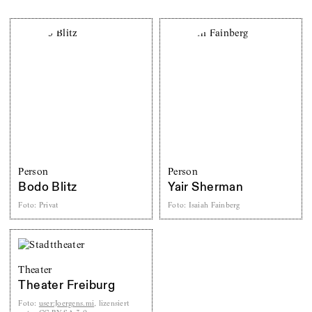
Person
Person
Bodo Blitz
Yair Sherman
Foto
:
Privat
Foto
:
Isaiah Fainberg
Theater
Theater Freiburg
Foto
:
user:Joergens.mi
, lizensiert