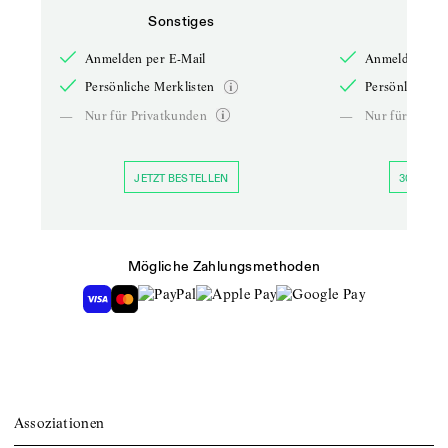
Sonstiges
So
Anmelden per E-Mail
Anmelden per 
Persönliche Merklisten
Persönliche Me
—
Nur für Privatkunden
—
Nur für Priva
JETZT BESTELLEN
30 TAGE 
Mögliche Zahlungsmethoden
Assoziationen