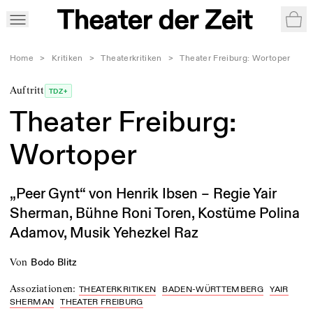
War
Home
>
Kritiken
>
Theaterkritiken
>
Theater Freiburg: Wortoper
Auftritt
TDZ+
Theater Freiburg:
Wortoper
„Peer Gynt“ von Henrik Ibsen – Regie Yair
Sherman, Bühne Roni Toren, Kostüme Polina
Adamov, Musik Yehezkel Raz
von
Bodo Blitz
Assoziationen
:
THEATERKRITIKEN
BADEN-WÜRTTEMBERG
YAIR
SHERMAN
THEATER FREIBURG