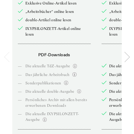
Exklusive Online-Artikel lesen
Exklusive Onli
„Arbeitsbücher“ online lesen
„Arbeitsbücher
double-Artikel online lesen
double-Artikel
IXYPSILONZETT-Artikel online
IXYPSILONZET
lesen
lesen
PDF-Downloads
PDF-
—
Die aktuelle TdZ-Ausgabe
Die aktuelle 
—
Das jährliche Arbeitsbuch
Das jährliche 
—
Sonderpublikationen
Sonderpublika
—
Die aktuelle double-Ausgabe
Die aktuelle 
—
Persönliches Archiv mit allen bereits
Persönliches A
erworbenen Downloads
erworbenen D
—
Die aktuelle IXYPSILONZETT-
Die aktuelle
Ausgabe
Ausgabe