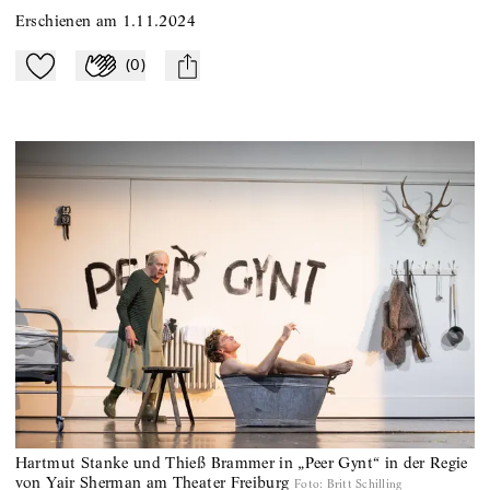
Erschienen am
1.11.2024
(
0
)
Zu Mein-TdZ hinzufügen
Applaudieren
mail
Hartmut Stanke und Thieß Brammer in „Peer Gynt“ in der Regie
von Yair Sherman am Theater Freiburg
Foto
:
Britt Schilling