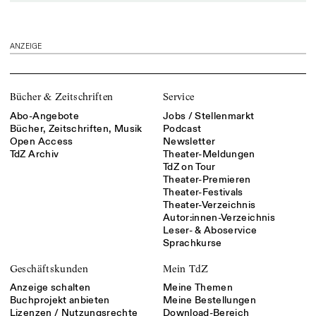
ANZEIGE
Bücher & Zeitschriften
Service
Abo-Angebote
Jobs / Stellenmarkt
Bücher, Zeitschriften, Musik
Podcast
Open Access
Newsletter
TdZ Archiv
Theater-Meldungen
TdZ on Tour
Theater-Premieren
Theater-Festivals
Theater-Verzeichnis
Autor:innen-Verzeichnis
Leser- & Aboservice
Sprachkurse
Geschäftskunden
Mein TdZ
Anzeige schalten
Meine Themen
Buchprojekt anbieten
Meine Bestellungen
Lizenzen / Nutzungsrechte
Download-Bereich