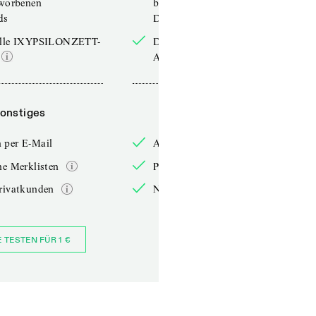
rworbenen
bereits erworbenen
ds
Downloads
elle IXYPSILONZETT-
Die aktuelle IXYPSILONZETT-
Ausgabe
onstiges
Sonstiges
 per E-Mail
Anmelden per E-Mail
he Merklisten
Persönliche Merklisten
rivatkunden
Nur für Privatkunden
E TESTEN FÜR 1 €
JETZT BESTELLEN