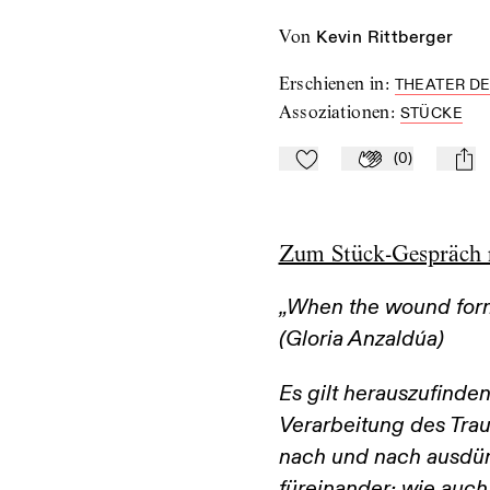
von
Kevin Rittberger
Erschienen in
:
THEATER DE
Assoziationen
:
STÜCKE
(
0
)
Zu Mein-TdZ hinzufügen
Applaudieren
mail
Zum Stück-Gespräch 
„When the wound forms
(Gloria Anzaldúa)
Es gilt herauszufinden
Verarbeitung des Tra
nach und nach ausdün