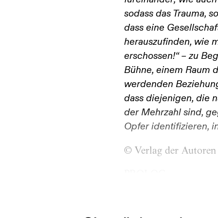
füreinander; wie auc
sodass das Trauma, so
dass eine Gesellschaft
herauszufinden, wie m
erschossen!“ – zu Beg
Bühne, einem Raum der
werdenden Beziehungs
dass diejenigen, die 
der Mehrzahl sind, geg
Opfer identifizieren,
© Verlag der Autoren
PROLOG
Guten Morgen, Tilia! 