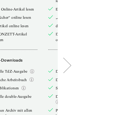
lesen
 Online-Artikel lesen
Exklusive Online-Artikel lesen
ücher“ online lesen
„Arbeitsbücher“ online lesen
tikel online lesen
double-Artikel online lesen
ONZETT-Artikel
IXYPSILONZETT-Artikel
sen
online lesen
-Downloads
PDF-Downloads
elle TdZ-Ausgabe
Die aktuelle TdZ-Ausgabe
iche Arbeitsbuch
Das jährliche Arbeitsbuch
blikationen
Sonderpublikationen
lle double-Ausgabe
Die aktuelle double-Ausgabe
hes Archiv mit allen
Persönliches Archiv mit allen