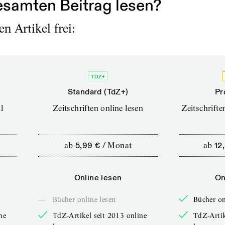
samten Beitrag lesen?
n Artikel frei:
TDZ+
Standard (TdZ+)
Pr
l
Zeitschriften online lesen
Zeitschrift
ab
5,99 €
/
Monat
ab
12
Online lesen
On
—
Bücher online lesen
Bücher on
ne
TdZ-Artikel seit 2013 online
TdZ-Artik