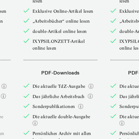
lesen
lesen
esen
Exklusive Online-Artikel lesen
Exklusive
en
„Arbeitsbücher“ online lesen
„Arbeitsb
double-Artikel online lesen
double-Ar
IXYPSILONZETT-Artikel
IXYPSIL
online lesen
online le
PDF-Downloads
PDF
Die aktuelle TdZ-Ausgabe
Die aktu
Das jährliche Arbeitsbuch
Das jährl
Sonderpublikationen
Sonderpu
be
Die aktuelle double-Ausgabe
Die aktue
len
Persönliches Archiv mit allen
Persönlic