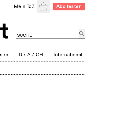
Warenkorb
Mein TdZ
Abo testen
ssen
D / A / CH
International