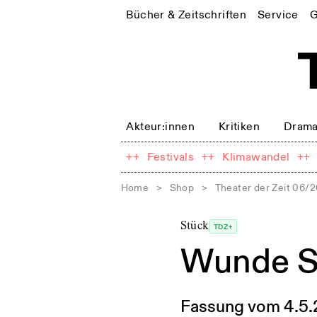
Bücher & Zeitschriften
Service
G
Akteur:innen
Kritiken
Drama
++
Festivals
++
Klimawandel
++
Home
>
Shop
>
Theater der Zeit 06/2
Stück
TDZ+
Wunde S
Fassung vom 4.5