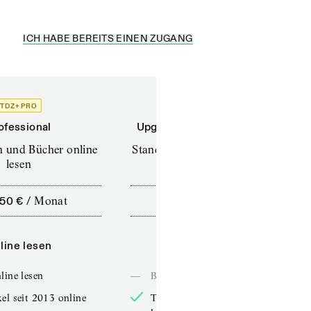
ICH HABE BEREITS EINEN ZUGANG
TDZ+ PRO
TDZ+
ofessional
Upgrade für Printabonnenten
en und Bücher online
Standard (TdZ+) – Zeitschriften
lesen
online lesen
,50 €
/
Monat
10,00 €
/
12 Monate
line lesen
Online lesen
line lesen
—
Bücher online lesen
el seit 2013 online
TdZ-Artikel seit 2013 online