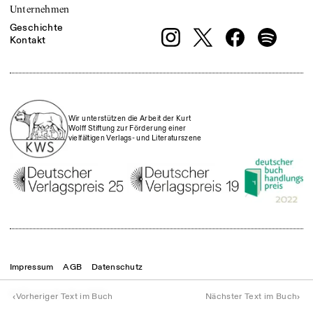
Unternehmen
Geschichte
Kontakt
Wir unterstützen die Arbeit der Kurt
Wolff Stiftung zur Förderung einer
vielfältigen Verlags- und Literaturszene
Impressum
AGB
Datenschutz
© Theater der Zeit
2026
‹
›
Vorheriger Text im Buch
Nächster Text im Buch