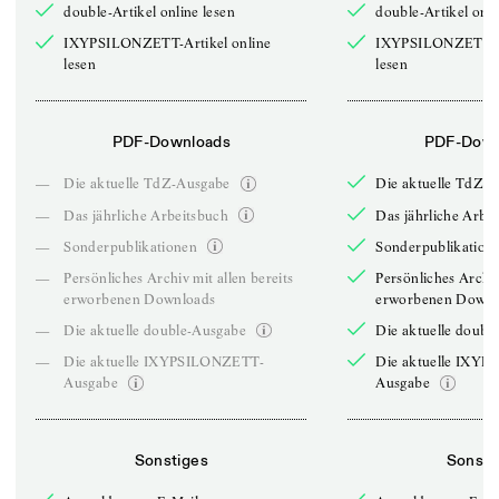
double-Artikel online lesen
double-Artikel onli
IXYPSILONZETT-Artikel online
IXYPSILONZETT-Ar
lesen
lesen
PDF-Downloads
PDF-Down
—
Die aktuelle TdZ-Ausgabe
Die aktuelle TdZ-
—
Das jährliche Arbeitsbuch
Das jährliche Arbe
—
Sonderpublikationen
Sonderpublikation
—
Persönliches Archiv mit allen bereits
Persönliches Archiv
erworbenen Downloads
erworbenen Downl
—
Die aktuelle double-Ausgabe
Die aktuelle doubl
—
Die aktuelle IXYPSILONZETT-
Die aktuelle IXY
Ausgabe
Ausgabe
Sonstiges
Sonsti