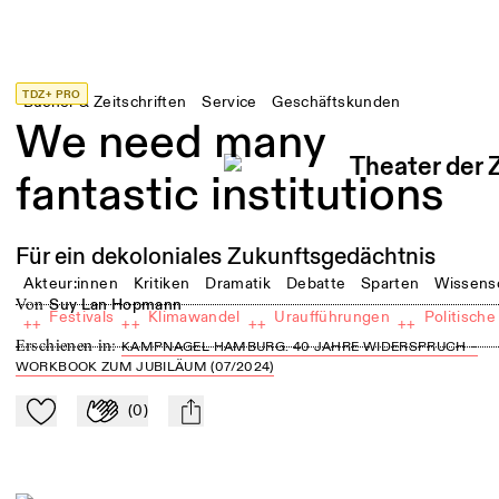
TDZ+ PRO
Bücher & Zeitschriften
Service
Geschäftskunden
We need many
fantastic institutions
Für ein dekoloniales Zukunftsgedächtnis
Akteur:innen
Kritiken
Dramatik
Debatte
Sparten
Wissens
von
Suy Lan Hopmann
Festivals
Klimawandel
Uraufführungen
Politische
++
++
++
++
Erschienen in
:
KAMPNAGEL HAMBURG. 40 JAHRE WIDERSPRUCH –
WORKBOOK ZUM JUBILÄUM (07/2024)
(
0
)
Zu Mein-TdZ hinzufügen
Applaudieren
mail