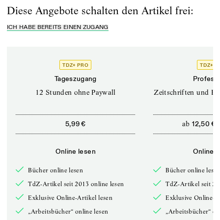
Diese Angebote schalten den Artikel frei:
ICH HABE BEREITS EINEN ZUGANG
TDZ+ PRO
TDZ+ P
Tageszugang
Professi
12 Stunden ohne Paywall
Zeitschriften und Bü
ab
5,99 €
12,50 €
Online lesen
Online l
Bücher online lesen
Bücher online lese
TdZ-Artikel seit 2013 online lesen
TdZ-Artikel seit 20
Exklusive Online-Artikel lesen
Exklusive Online-Ar
„Arbeitsbücher“ online lesen
„Arbeitsbücher“ onl