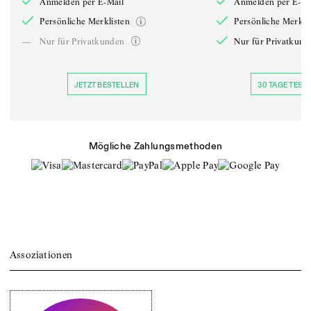
Anmelden per E-Mail
Anmelden per E-Ma
Persönliche Merklisten
Persönliche Merkli
—
Nur für Privatkunden
Nur für Privatkund
JETZT BESTELLEN
30 TAGE TESTE
Mögliche Zahlungsmethoden
Assoziationen