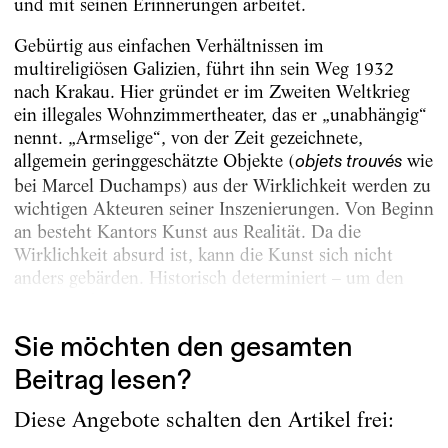
und mit seinen Erinnerungen arbeitet.
Gebürtig aus einfachen Verhältnissen im
multireligiösen Galizien, führt ihn sein Weg 1932
nach Krakau. Hier gründet er im Zweiten Weltkrieg
ein illegales Wohnzimmertheater, das er „unabhängig“
nennt. „Armselige“, von der Zeit gezeichnete,
allgemein geringgeschätzte Objekte (
wie
objets trouvés
bei Marcel Duchamps) aus der Wirklichkeit werden zu
wichtigen Akteuren seiner Inszenierungen. Von Beginn
an besteht Kantors Kunst aus Realität. Da die
Wirklichkeit absurd ist, kann die Kunst sich nicht
anders gebärden. Historisch determiniert – um den
marxistischen Jargon der Zeit...
Sie möchten den gesamten
Beitrag lesen?
Diese Angebote schalten den Artikel frei: