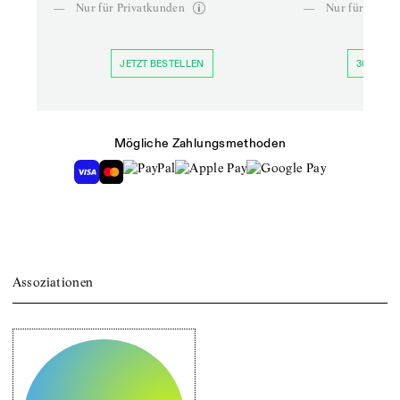
—
Nur für Privatkunden
—
Nur für Priva
JETZT BESTELLEN
30 TAGE 
Mögliche Zahlungsmethoden
Assoziationen