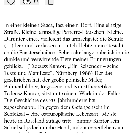
(
0
)
Zu Mein-TdZ hinzufügen
Applaudieren
mail
In einer kleinen Stadt, fast einem Dorf. Eine einzige
Straße. Kleine, armselige Parterre-Häuschen. Kleine.
Darunter eines, vielleicht das armseligste: die Schule
(…) leer und verlassen. (…) Ich klebte mein Gesicht
an die Fensterscheiben. Sehr, sehr lange habe ich in die
dunkle und verwirrende Tiefe meiner Erinnerungen
geblickt.“ (Tadeusz Kantor: „Ein Reisender – seine
Texte und Manifeste“, Nürnberg 1988) Der das
geschrieben hat, der große polnische Maler,
Bühnenbildner, Regisseur und Kunsttheoretiker
Tadeusz Kantor, sitzt mit seinem Werk in der Falle:
Die Geschichte des 20. Jahrhunderts hat
zugeschnappt. Entgegen dem Gefangensein im
Schicksal – eine osteuropäische Lebensart, wie sie
heute in Russland zutage tritt – nimmt Kantor sein
Schicksal jedoch in die Hand, indem er zeitlebens an