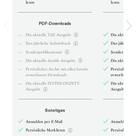
lesen
lesen
PDF-Downloads
PDF-
—
Die aktuelle TdZ-Ausgabe
Die aktuelle 
—
Das jährliche Arbeitsbuch
Das jährliche 
—
Sonderpublikationen
Sonderpublika
—
Die aktuelle double-Ausgabe
Die aktuelle 
—
Persönliches Archiv mit allen bereits
Persönliches A
erworbenen Downloads
erworbenen D
—
Die aktuelle IXYPSILONZETT-
Die aktuelle
Ausgabe
Ausgabe
Sonstiges
So
Anmelden per E-Mail
Anmelden per 
Persönliche Merklisten
Persönliche Me