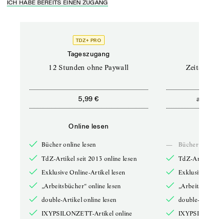
ICH HABE BEREITS EINEN ZUGANG
TDZ+ PRO
Tageszugang
Stand
12 Stunden ohne Paywall
Zeitschrif
ab
5,99 €
5,9
Online lesen
Onli
Bücher online lesen
—
Bücher online 
TdZ-Artikel seit 2013 online lesen
TdZ-Artikel se
Exklusive Online-Artikel lesen
Exklusive Onli
„Arbeitsbücher“ online lesen
„Arbeitsbücher
double-Artikel online lesen
double-Artikel
IXYPSILONZETT-Artikel online
IXYPSILONZET