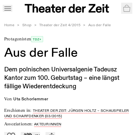
War
Home
>
Shop
>
Theater der Zeit 4/2015
>
Aus der Falle
Protagonisten
TDZ+
Aus der Falle
Dem polnischen Universalgenie Tadeusz
Kantor zum 100. Geburtstag – eine längst
fällige Wiederentdeckung
von
Uta Schorlemmer
Erschienen in
:
THEATER DER ZEIT: JÜRGEN HOLTZ – SCHAUSPIELER
UND SCHARFDENKER (03/2015)
Assoziationen
:
AKTEUR:INNEN