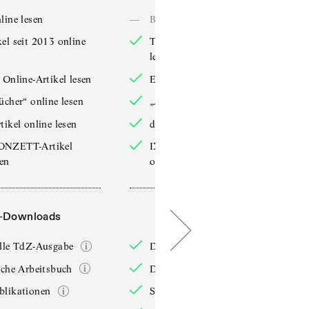
line lesen
—
Bücher online lesen
el seit 2013 online
TdZ-Artikel seit 2013 online
lesen
 Online-Artikel lesen
Exklusive Online-Artikel lesen
ücher“ online lesen
„Arbeitsbücher“ online lesen
tikel online lesen
double-Artikel online lesen
ONZETT-Artikel
IXYPSILONZETT-Artikel
sen
online lesen
-Downloads
PDF-Downloads
elle TdZ-Ausgabe
Die aktuelle TdZ-Ausgabe
iche Arbeitsbuch
Das jährliche Arbeitsbuch
blikationen
Sonderpublikationen