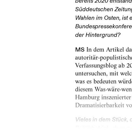
bereits 2020 entstand
Süddeutschen Zeitung v
Wahlen im Osten, ist 
Bundespressekonferen
der Hintergrund?
MS
In dem Artikel da
autoritär-populistisc
Verfassungsblog ab 2
untersuchen, mit welch
was es bedeuten würd
diesem Was-wäre-wenn-
Hamburg inszenierter 
Dramatisierbarkeit vo
Vieles in dem Stück, d
Politikbetrieb, dass 