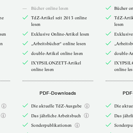
—
Bücher online lesen
Bücher on
ne
TdZ-Artikel seit 2013 online
TdZ-Artik
lesen
lesen
esen
Exklusive Online-Artikel lesen
Exklusive
en
„Arbeitsbücher“ online lesen
„Arbeitsb
double-Artikel online lesen
double-Ar
IXYPSILONZETT-Artikel
IXYPSIL
online lesen
online le
PDF-Downloads
PDF
Die aktuelle TdZ-Ausgabe
Die aktu
Das jährliche Arbeitsbuch
Das jährl
Sonderpublikationen
Sonderpu