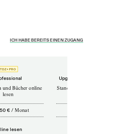
ICH HABE BEREITS EINEN ZUGANG
TDZ+ PRO
TDZ+
ofessional
Upgrade für Printabonnenten
en und Bücher online
Standard (TdZ+) – Zeitschriften
lesen
online lesen
,50 €
/
Monat
10,00 €
/
12 Monate
line lesen
Online lesen