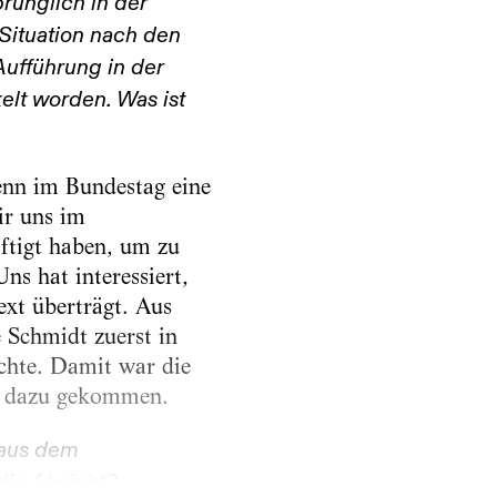
rünglich in der
 Situation nach den
Aufführung in der
elt worden. Was ist
enn im Bundestag eine
ir uns im
ftigt haben, um zu
ns hat interessiert,
xt überträgt. Aus
 Schmidt zuerst in
chte. Damit war die
er dazu gekommen.
s aus dem
die Absicht?