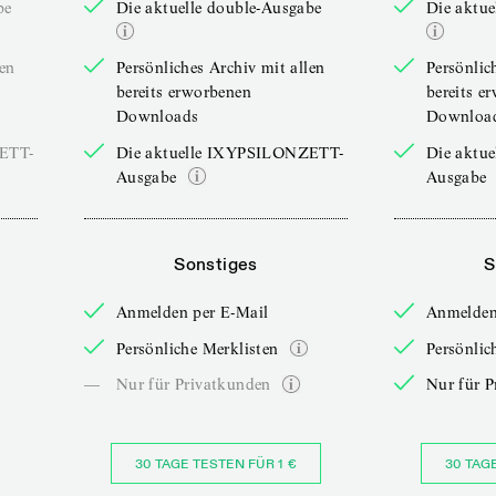
be
Die aktuelle double-Ausgabe
Die aktue
len
Persönliches Archiv mit allen
Persönlic
bereits erworbenen
bereits e
Downloads
Downloa
ZETT-
Die aktuelle IXYPSILONZETT-
Die aktu
Ausgabe
Ausgabe
Sonstiges
S
Anmelden per E-Mail
Anmelden
Persönliche Merklisten
Persönlic
—
Nur für Privatkunden
Nur für P
30 TAGE TESTEN FÜR 1 €
30 TAG