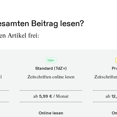
s in den Texten des Volksbürgers...
samten Beitrag lesen?
n Artikel frei:
TDZ+
Standard (TdZ+)
Pr
l
Zeitschriften online lesen
Zeitschrift
ab
5,99 €
/
Monat
ab
12
Online lesen
On