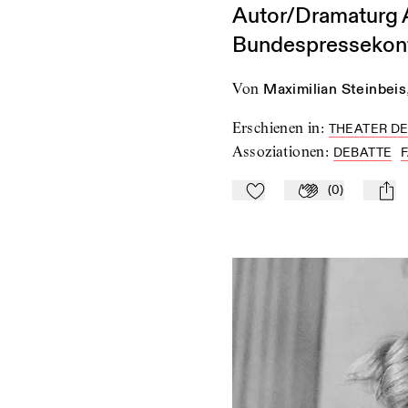
Autor/Dramaturg A
Bundespressekon
von
Maximilian Steinbeis
Erschienen in
:
THEATER DE
Assoziationen
:
DEBATTE
(
0
)
Zu Mein-TdZ hinzufügen
Applaudieren
mail