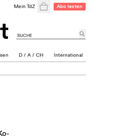
Warenkorb
Mein TdZ
Abo testen
ssen
D / A / CH
International
Ko-