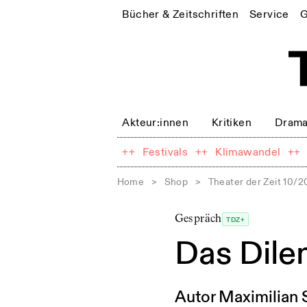
Bücher & Zeitschriften
Service
G
Akteur:innen
Kritiken
Drama
++
Festivals
++
Klimawandel
++
Home
>
Shop
>
Theater der Zeit 10/
Gespräch
TDZ+
Das Dile
Autor Maximilian 