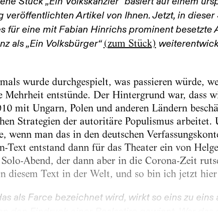
ene Stück „Ein Volkskanzler“ basiert auf einem ursp
eröffentlichten Artikel von Ihnen. Jetzt, in dieser
es für eine mit Fabian Hinrichs prominent besetzte 
(zum Stück)
z als „Ein Volksbürger“
weiterentwick
mals wurde durchgespielt, was passieren würde, w
he Mehrheit entstünde. Der Hintergrund war, dass w
010 mit Ungarn, Polen und anderen Ländern beschä
en Strategien der autoritäre Populismus arbeitet. U
e, wenn man das in den deutschen Verfassungskonte
Text entstand dann für das Theater ein von Helge
Solo-Abend, der dann aber in die Corona-Zeit ruts
n diesem Text in der Welt, und so bin ich jetzt hi
as als Farce bezeichnet wird, wirkt so eins zu ein
man den Eindruck einer Realsatire gewinnt. War das 