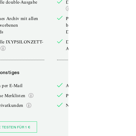
lle double-Ausgabe
Die aktuelle double-Ausgabe
hes Archiv mit allen
Persönliches Archiv mit allen
rworbenen
bereits erworbenen
ds
Downloads
elle IXYPSILONZETT-
Die aktuelle IXYPSILONZETT-
Ausgabe
onstiges
Sonstiges
 per E-Mail
Anmelden per E-Mail
he Merklisten
Persönliche Merklisten
rivatkunden
Nur für Privatkunden
E TESTEN FÜR 1 €
JETZT BESTELLEN