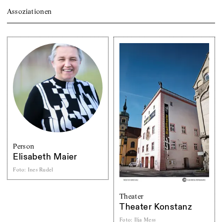
Assoziationen
Person
Elisabeth Maier
Foto
:
Ines Rudel
Theater
Theater Konstanz
Foto
:
Ilja Mess