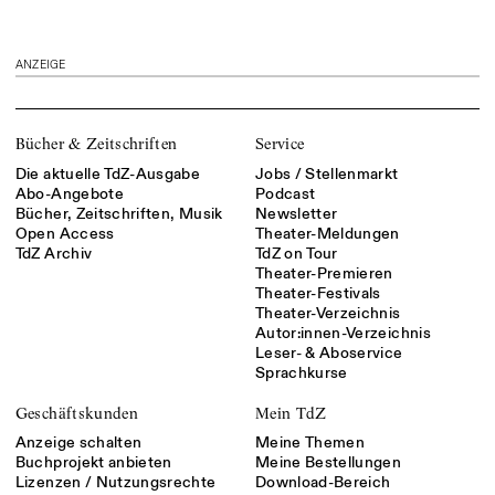
ANZEIGE
Bücher & Zeitschriften
Service
Die aktuelle TdZ-Ausgabe
Jobs / Stellenmarkt
Abo-Angebote
Podcast
Bücher, Zeitschriften, Musik
Newsletter
Open Access
Theater-Meldungen
TdZ Archiv
TdZ on Tour
Theater-Premieren
Theater-Festivals
Theater-Verzeichnis
Autor:innen-Verzeichnis
Leser- & Aboservice
Sprachkurse
Geschäftskunden
Mein TdZ
Anzeige schalten
Meine Themen
Buchprojekt anbieten
Meine Bestellungen
Lizenzen / Nutzungsrechte
Download-Bereich