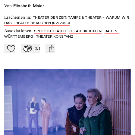
von
Elisabeth Maier
Erschienen in
:
THEATER DER ZEIT: TARIFE & THEATER – WARUM WIR
DAS THEATER BRAUCHEN (02/2023)
Assoziationen
:
SPRECHTHEATER
THEATERKRITIKEN
BADEN-
WÜRTTEMBERG
THEATER KONSTANZ
(
0
)
Zu Mein-TdZ hinzufügen
Applaudieren
mail