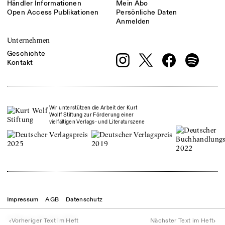
Händler Informationen
Mein Abo
Open Access Publikationen
Persönliche Daten
Anmelden
Unternehmen
Geschichte
Kontakt
Wir unterstützen die Arbeit der Kurt
Wolff Stiftung zur Förderung einer
vielfältigen Verlags- und Literaturszene
Impressum
AGB
Datenschutz
© Theater der Zeit
2026
‹
›
Vorheriger Text im Heft
Nächster Text im Heft