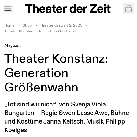
War
Home
>
Shop
>
Theater der Zeit 2/2023
>
Theater Konstanz: Generation Größenwahn
Magazin
Theater Konstanz:
Generation
Größenwahn
„Tot sind wir nicht“ von Svenja Viola
Bungarten – Regie Swen Lasse Awe, Bühne
und Kostüme Janna Keltsch, Musik Philipp
Koelges