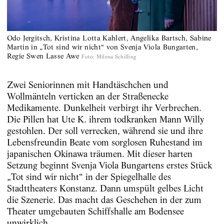
Odo Jergitsch, Kristina Lotta Kahlert, Angelika Bartsch, Sabine
Martin in „Tot sind wir nicht“ von Svenja Viola Bungarten,
Regie Swen Lasse Awe
Foto
:
Milena Schilling
Zwei Seniorinnen mit Handtäschchen und
Wollmänteln verticken an der Straßenecke
Medikamente. Dunkelheit verbirgt ihr Verbrechen.
Die Pillen hat Ute K. ihrem todkranken Mann Willy
gestohlen. Der soll verrecken, während sie und ihre
Lebensfreundin Beate vom sorglosen Ruhestand im
japanischen Okinawa träumen. Mit dieser harten
Setzung beginnt Svenja Viola Bungartens erstes Stück
„Tot sind wir nicht“ in der Spiegelhalle des
Stadttheaters Konstanz. Dann umspült gelbes Licht
die Szenerie. Das macht das Geschehen in der zum
Theater umgebauten Schiffshalle am Bodensee
unwirklich.