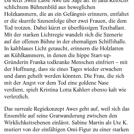
Da setzt Swen Lasse Awe die Säge an. In Jana Keltschs
schlichtem Bühnenbild aus beweglichen
Holzkammern, die an ein Gefängnis erinnern, entfaltet
er die skurrile Szenenfolge über zwei Frauen, die dem
Tod trotzen. Dabei kürzt er überflüssigen Textballast.
Mit der starken Lichtregie wandelt sich die Szenerie
auf der offenen Bühne in der ehemaligen Schiffshalle.
In kaltblaues Licht getaucht, erinnern die Holzlatten
an Kühlkammern, in denen die hippe Start-up-
Gründerin Franka todkranke Menschen einfriert – mit
der Hoffnung, dass sie eines Tages wieder erwachen
und dann geheilt werden könnten. Die Frau, die sich
mit der Angst vor dem Tod eine goldene Nase
verdient, spielt Kristina Lotta Kahlert ebenso kalt wie
verletzlich.
Das surreale Regiekonzept Awes geht auf, weil sich das
Ensemble auf seine Gratwanderung zwischen den
Wirklichkeitsebenen einlässt. Sabine Martin als Ute K.
mutiert von der einfältigen Omi-Figur zu einer starken