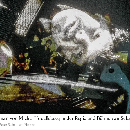
man von Michel Houellebecq in der Regie und Bühne von Seb
Foto
:
Sebastian Hoppe