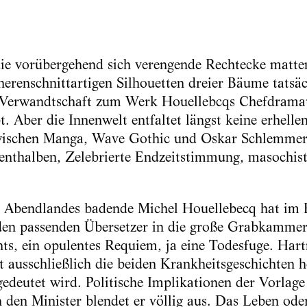
e vorübergehend sich verengende Rechtecke matten
herenschnittartigen Silhouetten dreier Bäume tatsäc
 Verwandtschaft zum Werk Houellebcqs Chefdrama
. Aber die Innenwelt entfaltet längst keine erhelle
ischen Manga, Wave Gothic und Oskar Schlemmers
llenthalben, Zelebrierte Endzeitstimmung, masochis
 Abendlandes badende Michel Houellebecq hat im E
en passenden Übersetzer in die große Grabkammer
ts, ein opulentes Requiem, ja eine Todesfuge. Hart
 ausschließlich die beiden Krankheitsgeschichten h
gedeutet wird. Politische Implikationen der Vorlage
den Minister blendet er völlig aus. Das Leben ode