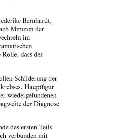
iederike Bernhardt,
 Nach Minuten der
wechseln im
ramatischen
e Rolle, dass der
ollen Schilderung der
krebses. Hauptfigur
ner wiedergefundenen
ragweite der Diagnose
nde des ersten Teils
uch verbunden mit