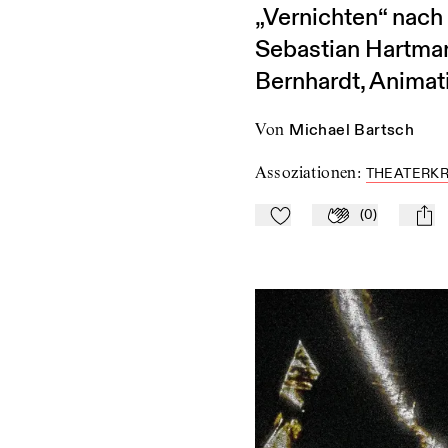
„Vernichten“ nac
Sebastian Hartman
Bernhardt, Animat
von
Michael Bartsch
Assoziationen
:
THEATERKR
(
0
)
Zu Mein-TdZ hinzufügen
Applaudieren
mail