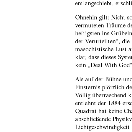
entlangschiebt, erschli
Ohnehin gilt: Nicht so
vermuteten Träume de
heftigsten ins Grübel
der Verurteilten“, die 
masochistische Lust a
klar, dass dieses Sys
kein „Deal With God“
Als auf der Bühne und
Finsternis plötzlich d
Völlig überraschend k
entlehnt der 1884 ers
Quadrat hat keine Cha
abschließende Physikvo
Lichtgeschwindigkeit 