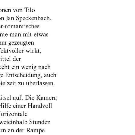
onen von Tilo
on Jan Speckenbach.
er-romantisches
nnte man mit etwas
hm gezeugten
ektvoller wirkt,
ttel der
echt ein wenig nach
ge Entscheidung, auch
elzeit zu überlassen.
ätsel auf. Die Kamera
Hilfe einer Handvoll
Horizontale
zweieinhalb Stunden
ern an der Rampe