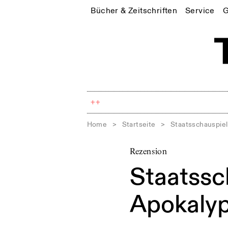
Bücher & Zeitschriften
Service
G
++
Home
>
Startseite
>
Staatsschauspiel
Rezension
Staatssc
Apokalyp