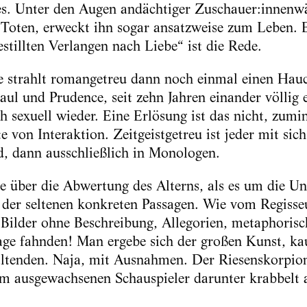
es. Unter den Augen andächtiger Zuschauer:innenwä
Toten, erweckt ihn sogar ansatzweise zum Leben. E
stillten Verlangen nach Liebe“ ist die Rede.
ne strahlt romangetreu dann noch einmal einen Ha
Paul und Prudence, seit zehn Jahren einander völlig
h sexuell wieder. Eine Erlösung ist das nicht, zumin
von Interaktion. Zeitgeistgetreu ist jeder mit sich 
, dann ausschließlich in Monologen.
e über die Abwertung des Alterns, als es um die U
 der seltenen konkreten Passagen. Wie vom Regiss
Bilder ohne Beschreibung, Allegorien, metaphoris
age fahnden! Man ergebe sich der großen Kunst, k
altenden. Naja, mit Ausnahmen. Der Riesenskorpio
m ausgewachsenen Schauspieler darunter krabbelt al