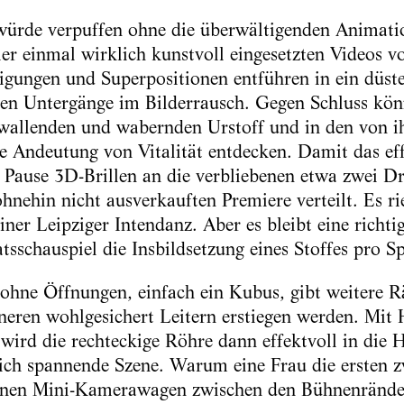
würde verpuffen ohne die überwältigenden Animati
er einmal wirklich kunstvoll eingesetzten Videos v
tigungen und Superpositionen entführen in ein düst
eren Untergänge im Bilderrausch. Gegen Schluss kö
wallenden und wabernden Urstoff und in den von i
e Andeutung von Vitalität entdecken. Damit das eff
 Pause 3D-Brillen an die verbliebenen etwa zwei Dri
hnehin nicht ausverkauften Premiere verteilt. Es ri
ner Leipziger Intendanz. Aber es bleibt eine richti
schauspiel die Insbildsetzung eines Stoffes pro Spi
ohne Öffnungen, einfach ein Kubus, gibt weitere R
neren wohlgesichert Leitern erstiegen werden. Mit 
wird die rechteckige Röhre dann effektvoll in die 
klich spannende Szene. Warum eine Frau die ersten 
einen Mini-Kamerawagen zwischen den Bühnenränd