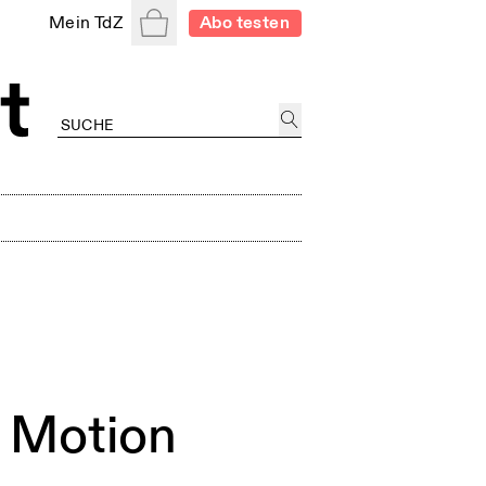
Warenkorb
Mein TdZ
Abo testen
w Motion