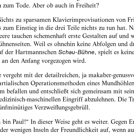
en zum Tode. Aber ob auch in Freiheit?
ichts zu sparsamen Klavierimprovisationen von Fr
s zum Einstieg in die drei Teile nichts zu tun hat.
ere tauchen schemenhaft erste Gestalten auf und 
ühnenseiten. Weil es ohnehin keine Abfolgen und d
auf der Hartmannschen
, spielt es kein
Schau-Bühne
s an den Anfang vorgezogen wird.
e vergeht mit der detailreichen, ja makaber-genussv
tialischen Operationsmethoden eines Mundhöhlen
hm befallen und entschließt sich gemeinsam mit sei
dizinisch-maschinellen Eingriff abzulehnen. Die T
fünfminütiges Verzweiflungsgebrüll.
 bin Paul!“ In dieser Weise geht es weiter. Gegen E
der wenigen Inseln der Freundlichkeit auf, wenn a