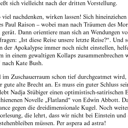
eßt sich vielleicht nach der dritten Vorstellung.
 viel nachdenken, wirken lassen! Sich hineinziehen 
s Paul Raison – wobei man nach Träumen des Mor
n gerät. Dann orientiere man sich an Wendungen v
fragen: „Ist diese Reise unsere letzte Reise?“. Und s
n der Apokalypse immer noch nicht einstellen, helfe
tem in einem gewaltigen Kollaps zusammenbrechen w
 nach Kate Bush.
 im Zuschauerraum schon tief durchgeatmet wird, k
er gute alte Brecht an. Es muss ein guter Schluss se
lebt Nadja Stübiger einen optimistisch-satirischen 
chienenen Novelle „Flatland“ von Edwin Abbott. D
nce gegen die dreidimensionale Kugel. Noch weiter
rlesung, die lehrt, dass wir nicht bei Einstein und
stehenbleiben müssen. Per aspera ad astra!