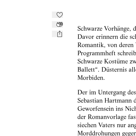
Zu Mein-TdZ hinzufügen
Applaudieren
Schwarze Vorhänge, di
Davor erinnern die sc
mail
Romantik, von deren
Programmheft schreibt
Schwarze Kostüme zw
Ballett“. Düsternis a
Morbiden.
Der im Untergang des
Sebastian Hartmann d
Geworfensein ins Nich
der Romanvorlage fast
siechen Vaters nur an
Morddrohungen gegen 