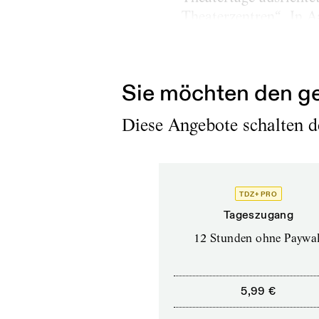
Theaterzentren“. In A
zwanzigtausend Euro d
künftig die Dramatik
Sie möchten den ge
Diese Angebote schalten de
TDZ+ PRO
Tageszugang
12 Stunden ohne Paywal
5,99 €