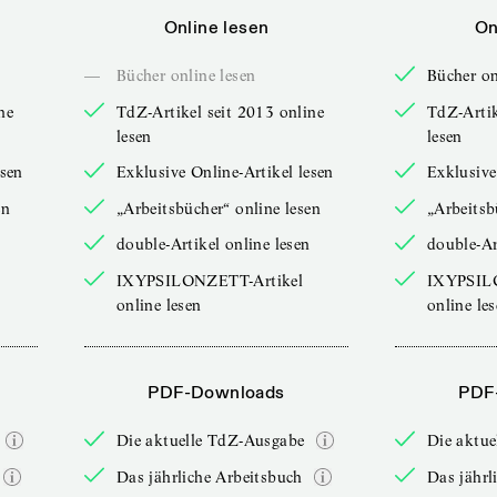
Online lesen
On
—
Bücher online lesen
Bücher on
ne
TdZ-Artikel seit 2013 online
TdZ-Artik
lesen
lesen
esen
Exklusive Online-Artikel lesen
Exklusive
en
„Arbeitsbücher“ online lesen
„Arbeitsb
double-Artikel online lesen
double-Ar
IXYPSILONZETT-Artikel
IXYPSIL
online lesen
online le
PDF-Downloads
PDF
Die aktuelle TdZ-Ausgabe
Die aktu
Das jährliche Arbeitsbuch
Das jährl