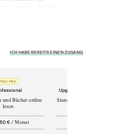
nnen vergeben, der mit
Kleinknecht, dass
inen...
ICH HABE BEREITS EINEN ZUGANG
TDZ+ PRO
TDZ+
ofessional
Upgrade für Printabonnenten
en und Bücher online
Standard (TdZ+) – Zeitschriften
lesen
online lesen
,50 €
/
Monat
10,00 €
/
12 Monate