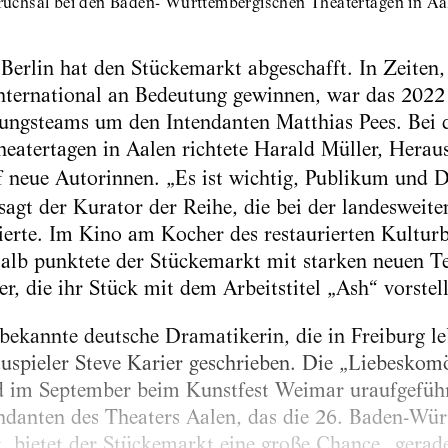
uchsal bei den Baden- Württembergischen Theatertagen in Aa
 Berlin hat den Stückemarkt abgeschafft. In Zeiten
nternational an Bedeutung gewinnen, war das 2022 
tungsteams um den Intendanten Matthias Pees. Bei 
eatertagen in Aalen richtete Harald Müller, Hera
uf neue Autorinnen. „Es ist wichtig, Publikum und 
sagt der Kurator der Reihe, die bei der landesweit
ierte. Im Kino am Kocher des restaurierten Kultur
talb punktete der Stückemarkt mit starken neuen 
, die ihr Stück mit dem Arbeitstitel „Ash“ vorstell
ekannte deutsche Dramatikerin, die in Freiburg le
uspieler Steve Karier geschrieben. Die „Liebeskom
 im September beim Kunstfest Weimar uraufgeführ
ndanten des Theaters Aalen, das die 26. Baden-Wü
, bietet der Stückemarkt eine große Chance „gerade 