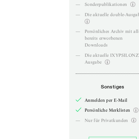
—
Sonderpublikationen
—
Die aktuelle double-Ausga
—
Persönliches Archiv mit al
bereits erworbenen
Downloads
—
Die aktuelle IXYPSILON
Ausgabe
Sonstiges
Anmelden per E-Mail
Persönliche Merklisten
—
Nur für Privatkunden