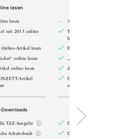
line lesen
Online lesen
line lesen
—
Bücher online lesen
el seit 2013 online
TdZ-Artikel seit 2013 online
lesen
 Online-Artikel lesen
Exklusive Online-Artikel lesen
ücher“ online lesen
„Arbeitsbücher“ online lesen
tikel online lesen
double-Artikel online lesen
ONZETT-Artikel
IXYPSILONZETT-Artikel
sen
online lesen
-Downloads
PDF-Downloads
elle TdZ-Ausgabe
Die aktuelle TdZ-Ausgabe
iche Arbeitsbuch
Das jährliche Arbeitsbuch