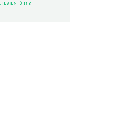
E TESTEN FÜR 1 €
JETZT BESTELLEN