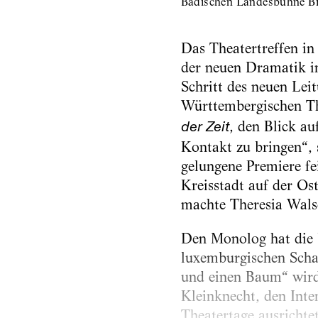
Badischen Landesbühne Br
Das Theatertreffen in
der neuen Dramatik i
Schritt des neuen Lei
Württembergischen Th
, den Blick a
der Zeit
Kontakt zu bringen“, 
gelungene Premiere fe
Kreisstadt auf der Os
machte Theresia Walser
Den Monolog hat die b
luxemburgischen Scha
und einen Baum“ wird
Kleinknecht, den Inte
Theatertage ausrichtet