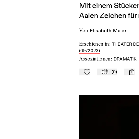
Mit einem Stückem
Aalen Zeichen für
von
Elisabeth Maier
Erschienen in
:
THEATER DE
(09/2023)
Assoziationen
:
DRAMATIK
(
0
)
Zu Mein-TdZ hinzufügen
Applaudieren
mail