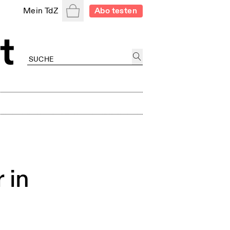
Warenkorb
Mein TdZ
Abo testen
 in