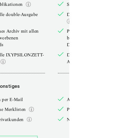
blikationen
Sonderpublikationen
lle double-Ausgabe
Die aktuelle double-Ausgabe
hes Archiv mit allen
Persönliches Archiv mit allen
rworbenen
bereits erworbenen
ds
Downloads
elle IXYPSILONZETT-
Die aktuelle IXYPSILONZETT-
Ausgabe
onstiges
Sonstiges
 per E-Mail
Anmelden per E-Mail
he Merklisten
Persönliche Merklisten
rivatkunden
Nur für Privatkunden