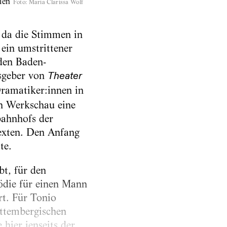
len
Foto
:
Maria Clarissa Wolf
, da die Stimmen in
ein umstrittener
den Baden-
usgeber von
Theater
Dramatiker:innen in
en Werkschau eine
bahnhofs der
Texten. Den Anfang
te.
bt, für den
ödie für einen Mann
t. Für Tonio
rttembergischen
hier jenseits der