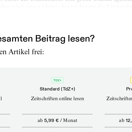
alen wird eine wichtige Auszeichnung für Literat:i
otierte Schubart-Literaturpreis. Da wünscht sich 
er:innen zum Zug kommen. Neue Stücke auch an kle
samten Beitrag lesen?
n Artikel frei:
TDZ+
Standard (TdZ+)
Pr
l
Zeitschriften online lesen
Zeitschrift
ab
5,99 €
/
Monat
ab
12