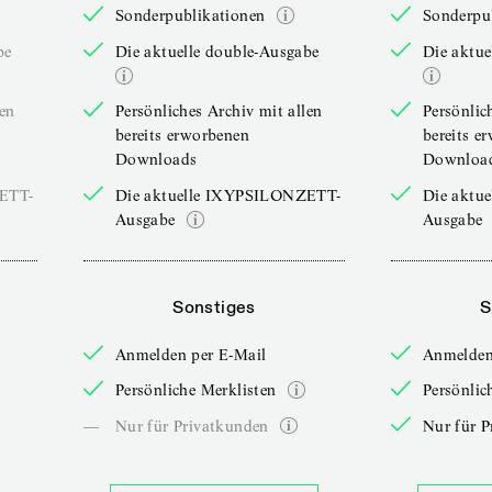
Sonderpublikationen
Sonderpu
be
Die aktuelle double-Ausgabe
Die aktue
len
Persönliches Archiv mit allen
Persönlic
bereits erworbenen
bereits e
Downloads
Downloa
ZETT-
Die aktuelle IXYPSILONZETT-
Die aktu
Ausgabe
Ausgabe
Sonstiges
S
Anmelden per E-Mail
Anmelden
Persönliche Merklisten
Persönlic
—
Nur für Privatkunden
Nur für P