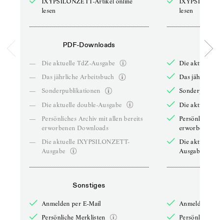
IXYPSILONZETT-Artikel online
IXYPSILONZET
lesen
lesen
PDF-Downloads
PDF-
—
Die aktuelle TdZ-Ausgabe
Die aktuelle 
—
Das jährliche Arbeitsbuch
Das jährliche 
—
Sonderpublikationen
Sonderpublika
—
Die aktuelle double-Ausgabe
Die aktuelle 
—
Persönliches Archiv mit allen bereits
Persönliches A
erworbenen Downloads
erworbenen D
—
Die aktuelle IXYPSILONZETT-
Die aktuelle
Ausgabe
Ausgabe
Sonstiges
So
Anmelden per E-Mail
Anmelden per 
Persönliche Merklisten
Persönliche Me