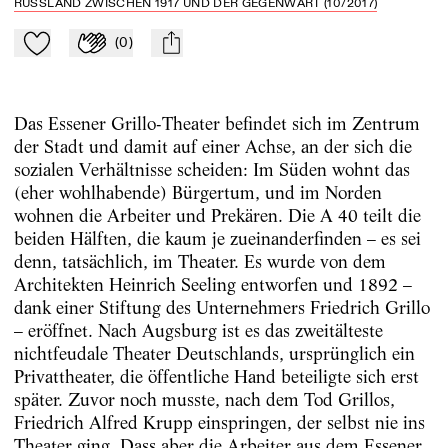
RUSSLAND ZWISCHEN 1917 UND DER GEGENWART (10/2017)
(
0
)
Zu Mein-TdZ hinzufügen
Applaudieren
mail
Das Essener Grillo-Theater befindet sich im Zentrum
der Stadt und damit auf einer Achse, an der sich die
sozialen Verhältnisse scheiden: Im Süden wohnt das
(eher wohlhabende) Bürgertum, und im Norden
wohnen die Arbeiter und Prekären. Die A 40 teilt die
beiden Hälften, die kaum je zueinanderfinden – es sei
denn, tatsächlich, im Theater. Es wurde von dem
Architekten Heinrich Seeling entworfen und 1892 –
dank einer Stiftung des Unternehmers Friedrich Grillo
– eröffnet. Nach Augsburg ist es das zweitälteste
nichtfeudale Theater Deutschlands, ursprünglich ein
Privattheater, die öffentliche Hand beteiligte sich erst
später. Zuvor noch musste, nach dem Tod Grillos,
Friedrich Alfred Krupp einspringen, der selbst nie ins
Theater ging. Dass aber die Arbeiter aus dem Essener