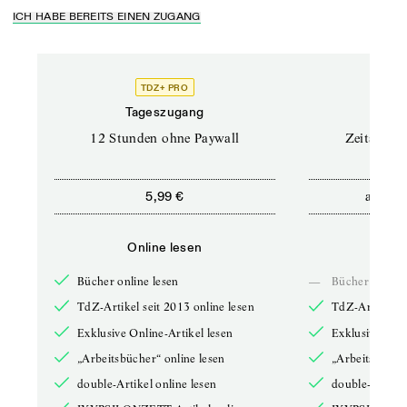
ICH HABE BEREITS EINEN ZUGANG
TDZ+ PRO
Tageszugang
Stand
12 Stunden ohne Paywall
Zeitschrif
ab
5,99 €
5,9
Online lesen
Onli
Bücher online lesen
—
Bücher online 
TdZ-Artikel seit 2013 online lesen
TdZ-Artikel se
Exklusive Online-Artikel lesen
Exklusive Onli
„Arbeitsbücher“ online lesen
„Arbeitsbücher
double-Artikel online lesen
double-Artikel