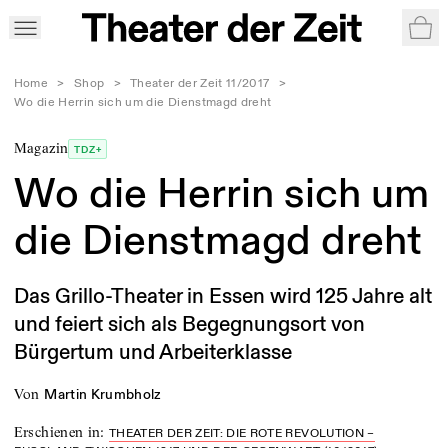
War
Home
>
Shop
>
Theater der Zeit 11/2017
>
Wo die Herrin sich um die Dienstmagd dreht
Magazin
TDZ+
Wo die Herrin sich um
die Dienstmagd dreht
Das Grillo-Theater in Essen wird 125 Jahre alt
und feiert sich als Begegnungsort von
Bürgertum und Arbeiterklasse
von
Martin Krumbholz
Erschienen in
:
THEATER DER ZEIT: DIE ROTE REVOLUTION –