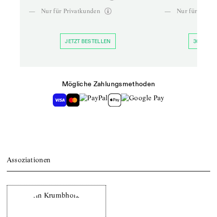
—
Nur für Privatkunden
—
Nur für Priva
JETZT BESTELLEN
30 TAGE 
Mögliche Zahlungsmethoden
Assoziationen