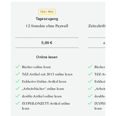
TDZ+ PRO
TD
Tageszugang
Prof
12 Stunden ohne Paywall
Zeitschriften un
ab
5,99 €
12,5
Online lesen
Onli
Bücher online lesen
Bücher online 
TdZ-Artikel seit 2013 online lesen
TdZ-Artikel se
Exklusive Online-Artikel lesen
Exklusive Onli
„Arbeitsbücher“ online lesen
„Arbeitsbücher
double-Artikel online lesen
double-Artikel
IXYPSILONZETT-Artikel online
IXYPSILONZET
lesen
lesen