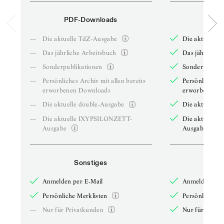
PDF-Downloads
PDF-
—
Die aktuelle TdZ-Ausgabe
Die aktuelle 
—
Das jährliche Arbeitsbuch
Das jährliche 
—
Sonderpublikationen
Sonderpublika
—
Persönliches Archiv mit allen bereits
Persönliches A
erworbenen Downloads
erworbenen D
—
Die aktuelle double-Ausgabe
Die aktuelle 
—
Die aktuelle IXYPSILONZETT-
Die aktuelle
Ausgabe
Ausgabe
Sonstiges
So
Anmelden per E-Mail
Anmelden per 
Persönliche Merklisten
Persönliche Me
—
Nur für Privatkunden
Nur für Priva