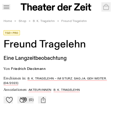
War
Home
>
Shop
>
B. K. Tragelehn
>
Freund Tragelehn
TDZ+ PRO
Freund Tragelehn
Eine Langzeitbeobachtung
von
Friedrich Dieckmann
Erschienen in
:
B. K. TRAGELEHN – IM STURZ. SAG JA. GEH WEITER.
(04/2023)
Assoziationen
:
AKTEUR:INNEN
B. K. TRAGELEHN
(
0
)
Zu Mein-TdZ hinzufügen
Applaudieren
mail