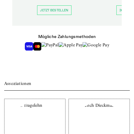
JETZT BESTELLEN
30 TAGE 
Mögliche Zahlungsmethoden
Assoziationen