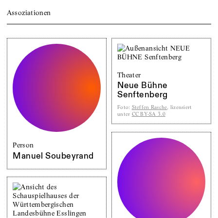
Assoziationen
Theater
Neue Bühne
Senftenberg
Foto
:
Steffen Rasche
, lizensiert
unter
CC BY-SA 3.0
Person
Manuel Soubeyrand