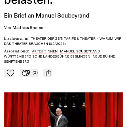
Ein Brief an Manuel Soubeyrand
von
Matthias Brenner
Erschienen in
:
THEATER DER ZEIT: TARIFE & THEATER – WARUM WIR
DAS THEATER BRAUCHEN (02/2023)
Assoziationen
:
AKTEUR:INNEN
MANUEL SOUBEYRAND
WÜRTTEMBERGISCHE LANDESBÜHNE ESSLINGEN
NEUE BÜHNE
SENFTENBERG
(
0
)
Zu Mein-TdZ hinzufügen
Applaudieren
mail