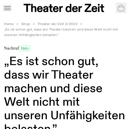
War
Home
>
Shop
>
Theater der Zeit 2/2023
>
„Es ist schon gut, dass wir Theater machen und diese Welt nicht mit
unseren Unfähigkeiten belasten.”
Nachruf
TDZ+
„Es ist schon gut,
dass wir Theater
machen und diese
Welt nicht mit
unseren Unfähigkeiten
belasten.”