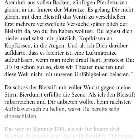
Atemluft aus vollen Backen, zünftigen Pferdefurzen
gleich, in das Innere der Matratze. Es gelang Dir nicht
gleich, mit dem Bleistift das Ventil zu verschließen.
Erst mehrere verzweifelte Versuche später blieb der
Bleistift da, wo du ihn haben wolltest. Du legtest dich
nieder und sahst mir plötzlich, Kopfkissen an
Kopfkissen, in die Augen. Und als ich Dich darüber
aufklärte, dass es leichter ist, eine Luftmatratze
aufzublasen, wenn man nicht drauf liegt, grinstest Du:
„Es ist schon gut so, dass wir Theater machen und
diese Welt nicht mit unseren Unfähigkeiten belasten.”
Da schoss der Bleistift mit voller Wucht gegen meine
Stirn, Bierdunst erfüllte die Szene. Als ich den Bleistift
rüberreichen und Dir anbieten wollte, beim nächsten
Aufblasversuch zu helfen, warst Du bereits selig
eingeschlafen.
Das war im Sommer I98I, als wir für knapp drei
Wochen durch das katholische Eichsfeld in Thüringen