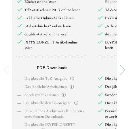
Bücher online lesen
—
Bücher online 
TdZ-Artikel seit 2013 online lesen
TdZ-Artikel se
Exklusive Online-Artikel lesen
Exklusive Onli
„Arbeitsbücher“ online lesen
„Arbeitsbücher
double-Artikel online lesen
double-Artikel
IXYPSILONZETT-Artikel online
IXYPSILONZET
lesen
lesen
PDF-Downloads
PDF-
—
Die aktuelle TdZ-Ausgabe
Die aktuelle 
—
Das jährliche Arbeitsbuch
Das jährliche 
—
Sonderpublikationen
Sonderpublika
—
Die aktuelle double-Ausgabe
Die aktuelle 
—
Persönliches Archiv mit allen bereits
Persönliches A
erworbenen Downloads
erworbenen D
—
Die aktuelle IXYPSILONZETT-
Die aktuelle