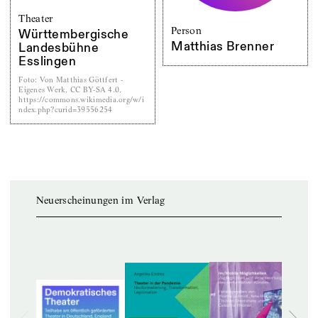
Theater
Person
Württembergische
Matthias Brenner
Landesbühne
Esslingen
Foto
:
Von Matthias Göttfert -
Eigenes Werk, CC BY-SA 4.0,
https://commons.wikimedia.org/w/i
ndex.php?curid=39556254
Neuerscheinungen im Verlag