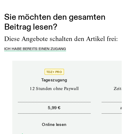
zogen,...
Sie möchten den gesamten
Beitrag lesen?
Diese Angebote schalten den Artikel frei:
ICH HABE BEREITS EINEN ZUGANG
TDZ+ PRO
Tageszugang
Stand
12 Stunden ohne Paywall
Zeitschrif
ab
5,99 €
5,9
Online lesen
Onli