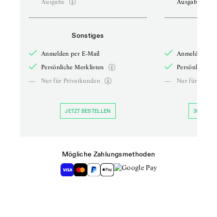
Ausgabe
Ausgabe
Sonstiges
So
Anmelden per E-Mail
Anmelden per 
Persönliche Merklisten
Persönliche Me
—
Nur für Privatkunden
—
Nur für Priva
JETZT BESTELLEN
30 TAGE 
Mögliche Zahlungsmethoden