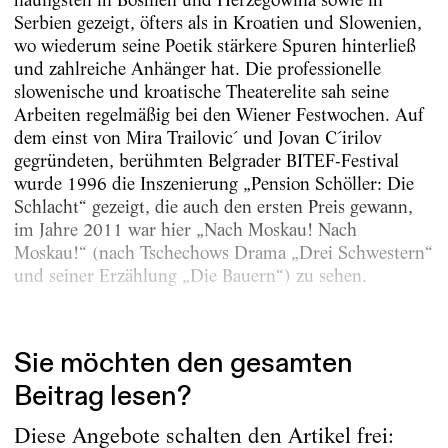
Serbien gezeigt, öfters als in Kroatien und Slowenien,
wo wiederum seine Poetik stärkere Spuren hinterließ
und zahlreiche Anhänger hat. Die professionelle
slowenische und kroatische Theaterelite sah seine
Arbeiten regelmäßig bei den Wiener Festwochen. Auf
dem einst von Mira Trailovic´ und Jovan C´irilov
gegründeten, berühmten Belgrader BITEF-Festival
wurde 1996 die Inszenierung „Pension Schöller: Die
Schlacht“ gezeigt, die auch den ersten Preis gewann,
im Jahre 2011 war hier „Nach Moskau! Nach
Moskau!“ (nach Tschechows Drama „Drei Schwestern“
und seiner Erzählung „Die Bauern“) zu sehen.
Auf...
Sie möchten den gesamten
Beitrag lesen?
Diese Angebote schalten den Artikel frei: