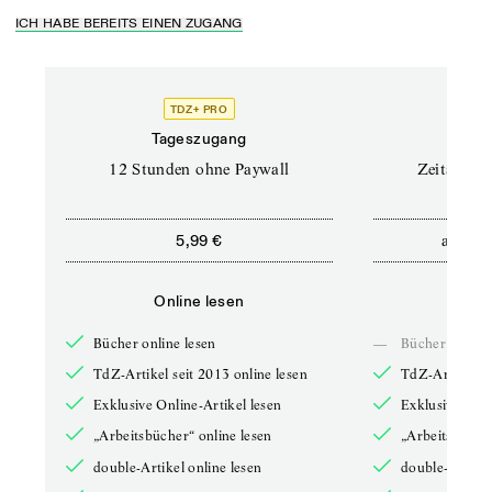
ICH HABE BEREITS EINEN ZUGANG
TDZ+ PRO
Tageszugang
Stand
12 Stunden ohne Paywall
Zeitschrif
ab
5,99 €
5,9
Online lesen
Onli
Bücher online lesen
—
Bücher online 
TdZ-Artikel seit 2013 online lesen
TdZ-Artikel se
Exklusive Online-Artikel lesen
Exklusive Onli
„Arbeitsbücher“ online lesen
„Arbeitsbücher
double-Artikel online lesen
double-Artikel