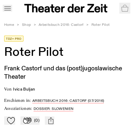
War
Home
>
Shop
>
Arbeitsbuch 2016: Castorf
>
Roter Pilot
TDZ+ PRO
Roter Pilot
Frank Castorf und das (post)jugoslawische
Theater
von
Ivica Buljan
Erschienen in
:
ARBEITSBUCH 2016: CASTORF (07/2016)
Assoziationen
:
DOSSIER: SLOWENIEN
(
0
)
Zu Mein-TdZ hinzufügen
Applaudieren
mail