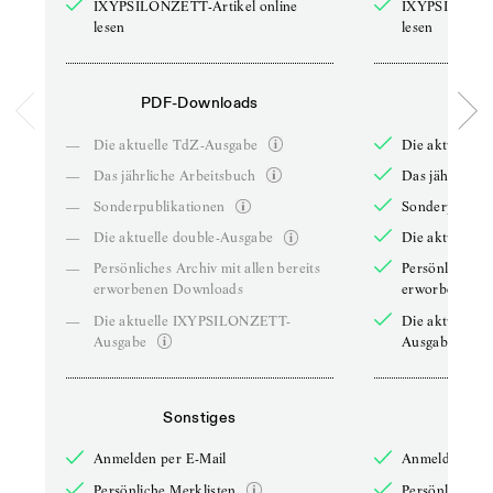
IXYPSILONZETT-Artikel online
IXYPSILONZET
lesen
lesen
PDF-Downloads
PDF-
—
Die aktuelle TdZ-Ausgabe
Die aktuelle 
—
Das jährliche Arbeitsbuch
Das jährliche 
—
Sonderpublikationen
Sonderpublika
—
Die aktuelle double-Ausgabe
Die aktuelle 
—
Persönliches Archiv mit allen bereits
Persönliches A
erworbenen Downloads
erworbenen D
—
Die aktuelle IXYPSILONZETT-
Die aktuelle
Ausgabe
Ausgabe
Sonstiges
So
Anmelden per E-Mail
Anmelden per 
Persönliche Merklisten
Persönliche Me