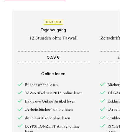
TDZ+ PRO
TD
Tageszugang
Prof
12 Stunden ohne Paywall
Zeitschriften un
ab
5,99 €
12,5
Online lesen
Onli
Bücher online lesen
Bücher online 
TdZ-Artikel seit 2013 online lesen
TdZ-Artikel se
Exklusive Online-Artikel lesen
Exklusive Onli
„Arbeitsbücher“ online lesen
„Arbeitsbücher
double-Artikel online lesen
double-Artikel
IXYPSILONZETT-Artikel online
IXYPSILONZET
lesen
lesen