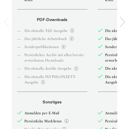
PDF-Downloads
PDF-
—
Die aktuelle TdZ-Ausgabe
Die aktuelle 
—
Das jährliche Arbeitsbuch
Das jährliche 
—
Sonderpublikationen
Sonderpublika
—
Persönliches Archiv mit allen bereits
Persönliches A
erworbenen Downloads
erworbenen D
—
Die aktuelle double-Ausgabe
Die aktuelle 
—
Die aktuelle IXYPSILONZETT-
Die aktuelle
Ausgabe
Ausgabe
Sonstiges
So
Anmelden per E-Mail
Anmelden per 
Persönliche Merklisten
Persönliche Me