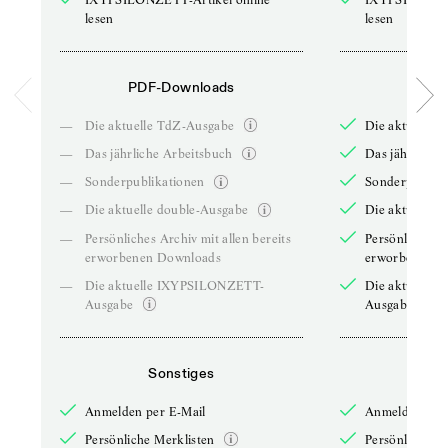
lesen
lesen
PDF-Downloads
PDF-
—
Die aktuelle TdZ-Ausgabe
Die aktuelle 
—
Das jährliche Arbeitsbuch
Das jährliche 
—
Sonderpublikationen
Sonderpublika
—
Die aktuelle double-Ausgabe
Die aktuelle 
—
Persönliches Archiv mit allen bereits
Persönliches A
erworbenen Downloads
erworbenen D
—
Die aktuelle IXYPSILONZETT-
Die aktuelle
Ausgabe
Ausgabe
Sonstiges
So
Anmelden per E-Mail
Anmelden per 
Persönliche Merklisten
Persönliche Me