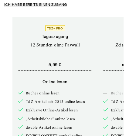
ICH HABE BEREITS EINEN ZUGANG
TDZ+ PRO
Tageszugang
Stand
12 Stunden ohne Paywall
Zeitschrif
ab
5,99 €
5,9
Online lesen
Onli
Bücher online lesen
—
Bücher online 
TdZ-Artikel seit 2013 online lesen
TdZ-Artikel se
Exklusive Online-Artikel lesen
Exklusive Onli
„Arbeitsbücher“ online lesen
„Arbeitsbücher
double-Artikel online lesen
double-Artikel
IXYPSILONZETT-Artikel online
IXYPSILONZET