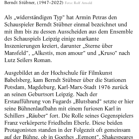
Berndt Stübner, (1947–2022)
Foto
:
Rolf Arnold
Als „widerständigen Typ“ hat Armin Petras den
Schauspieler Berndt Stübner einmal bezeichnet und
mit ihm bis zu dessen Ausscheiden aus dem Ensemble
des Schauspiels Leipzig einige markante
Inszenierungen kreiert, darunter „Sterne über
Mansfeld“, „Alkestis, mon amour“ und „Kruso“ nach
Lutz Seilers Roman.
Ausgebildet an der Hochschule für Filmkunst
Babelsberg, kam Berndt Stübner über die Stationen
Potsdam, Magdeburg, Karl-Marx-Stadt 1976 zurück
an seinen Geburtsort Leipzig. Nach der
Erstaufführung von Fugards „Blutsband“ setzte er hier
seine Bühnenlaufbahn mit einem furiosen Karl in
Schillers „Räuber“ fort. Die Rolle seines Gegenspielers
Franz verkörperte Friedhelm Eberle. Diese beiden
Protagonisten standen in der Folgezeit oft gemeinsam
auf der Bühne, ob in Goethes „Egmont“, Shakespeares