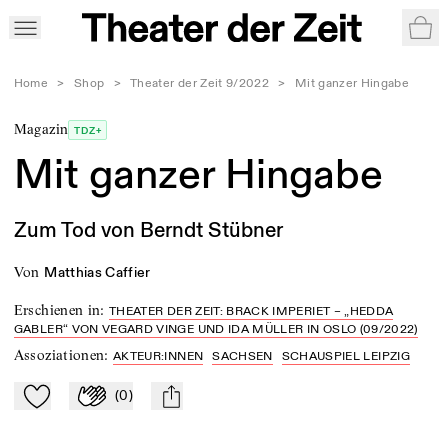
War
Home
>
Shop
>
Theater der Zeit 9/2022
>
Mit ganzer Hingabe
Magazin
TDZ+
Mit ganzer Hingabe
Zum Tod von Berndt Stübner
von
Matthias Caffier
Erschienen in
:
THEATER DER ZEIT: BRACK IMPERIET – „HEDDA
GABLER“ VON VEGARD VINGE UND IDA MÜLLER IN OSLO (09/2022)
Assoziationen
:
AKTEUR:INNEN
SACHSEN
SCHAUSPIEL LEIPZIG
(
0
)
Zu Mein-TdZ hinzufügen
Applaudieren
mail