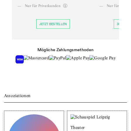
—
Nur für Privatkunden
—
Nur für Priva
JETZT BESTELLEN
30 TAGE 
Mögliche Zahlungsmethoden
Assoziationen
Theater