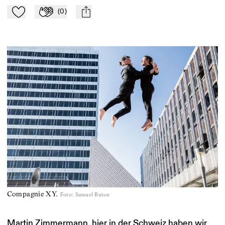
(
0
)
Zu Mein-TdZ hinzufügen
Applaudieren
mail
Compagnie XY.
Foto
:
Samuel Buton
Martin Zimmermann, hier in der Schweiz haben wir