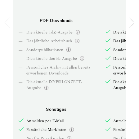
PDF-Downloads
PDF-
—
Die aktuelle TdZ-Ausgabe
Die aktuelle 
—
Das jährliche Arbeitsbuch
Das jährliche 
—
Sonderpublikationen
Sonderpublika
—
Die aktuelle double-Ausgabe
Die aktuelle 
—
Persönliches Archiv mit allen bereits
Persönliches A
erworbenen Downloads
erworbenen D
—
Die aktuelle IXYPSILONZETT-
Die aktuelle
Ausgabe
Ausgabe
Sonstiges
So
Anmelden per E-Mail
Anmelden per 
Persönliche Merklisten
Persönliche Me
—
Nur für Privatkunden
—
Nur für Priva