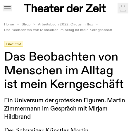
War
Home
>
Shop
>
Arbeitsbuch 2022: Circus in flux
>
Das Beobachten von Menschen im Alltag ist mein Kerngeschäft
TDZ+ PRO
Das Beobachten von
Menschen im Alltag
ist mein Kerngeschäft
Ein Universum der grotesken Figuren. Martin
Zimmermann im Gespräch mit Mirjam
Hildbrand
Der Schweizer Künstler Martin