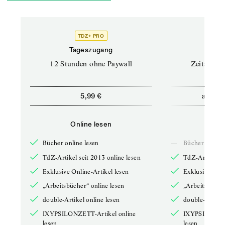
TDZ+ PRO
Tageszugang
Stand
12 Stunden ohne Paywall
Zeitschrif
ab
5,99 €
5,9
Online lesen
Onli
Bücher online lesen
—
Bücher online 
TdZ-Artikel seit 2013 online lesen
TdZ-Artikel se
Exklusive Online-Artikel lesen
Exklusive Onli
„Arbeitsbücher“ online lesen
„Arbeitsbücher
double-Artikel online lesen
double-Artikel
IXYPSILONZETT-Artikel online
IXYPSILONZET
lesen
lesen