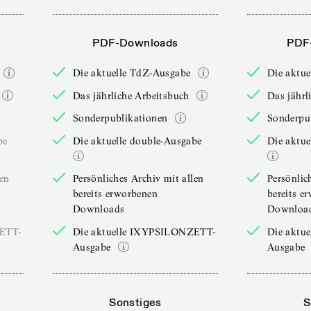
PDF-Downloads
PDF
Die aktuelle TdZ-Ausgabe
Die aktu
Das jährliche Arbeitsbuch
Das jährl
Sonderpublikationen
Sonderpu
be
Die aktuelle double-Ausgabe
Die aktue
len
Persönliches Archiv mit allen
Persönlic
bereits erworbenen
bereits e
Downloads
Downloa
ZETT-
Die aktuelle IXYPSILONZETT-
Die aktu
Ausgabe
Ausgabe
Sonstiges
S