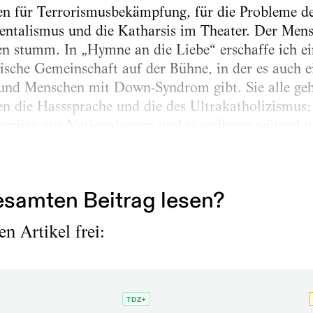
ten für Terrorismusbekämpfung, für die Probleme d
ntalismus und die Katharsis im Theater. Der Mens
 stumm. In „Hymne an die Liebe“ erschaffe ich ei
ische Gemeinschaft auf der Bühne, in der es auch ei
nd Menschen mit Down-Syndrom gibt. Sie alle geh
en die Hasssprache und die des Ultrakatholizismus; 
Auszüge aus Nationalopern und skandieren wütend un
alhymne. In dem Stück gibt es also ständig eine e
iner Fantasie über menschliche Größe und Vielfalt –
samten Beitrag lesen?
n Artikel frei:
TDZ+