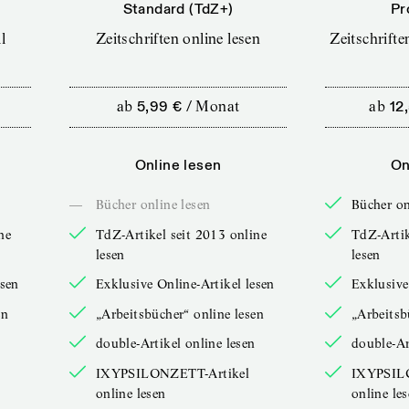
Standard (TdZ+)
Pr
l
Zeitschriften online lesen
Zeitschrift
ab
5,99 €
/
Monat
ab
12
Online lesen
On
—
Bücher online lesen
Bücher on
ne
TdZ-Artikel seit 2013 online
TdZ-Artik
lesen
lesen
esen
Exklusive Online-Artikel lesen
Exklusive
en
„Arbeitsbücher“ online lesen
„Arbeitsb
double-Artikel online lesen
double-Ar
IXYPSILONZETT-Artikel
IXYPSIL
online lesen
online le