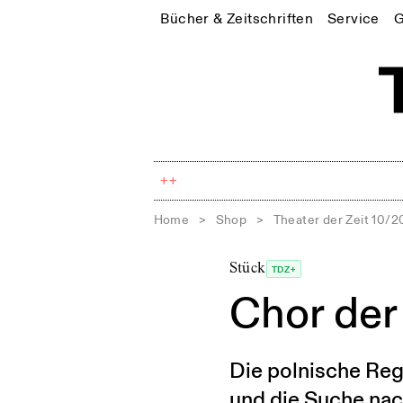
Bücher & Zeitschriften
Service
G
++
Home
>
Shop
>
Theater der Zeit 10/2
Stück
TDZ+
Chor der
Die polnische Reg
und die Suche nac