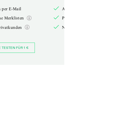
 per E-Mail
Anmelden per E-Mail
he Merklisten
Persönliche Merklisten
rivatkunden
Nur für Privatkunden
E TESTEN FÜR 1 €
JETZT BESTELLEN