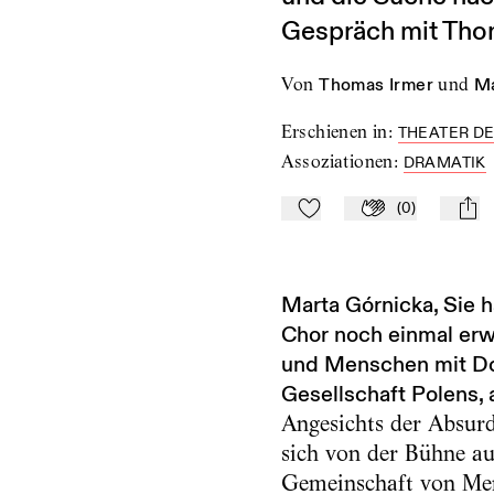
Gespräch mit Tho
von
Thomas Irmer
und
Ma
Erschienen in
:
THEATER DE
Assoziationen
:
DRAMATIK
(
0
)
Zu Mein-TdZ hinzufügen
Applaudieren
mail
Marta Górnicka, Sie 
Chor noch einmal erwe
und Menschen mit Do
Gesellschaft Polens, 
Angesichts der Absurdi
sich von der Bühne au
Gemeinschaft von Mens