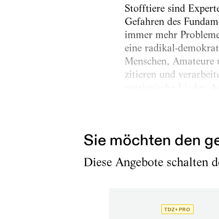
Stofftiere sind Exper
Gefahren des Fundame
immer mehr Problemen
eine radikal-demokrat
Menschen, Amateure u
zitieren und verarbeit
patriotische Lieder, 
der polnischen Nation
zwischen dem Bild – e
Sie möchten den ge
Diese Angebote schalten de
TDZ+ PRO