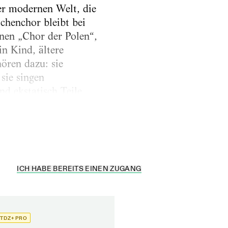
er modernen Welt, die
chenchor bleibt bei
nen „Chor der Polen“,
n Kind, ältere
ören dazu: sie
sie singen
d ekstatisch Teile
xtreme Spannung
 und der zitierten...
ICH HABE BEREITS EINEN ZUGANG
TDZ+ PRO
TDZ+