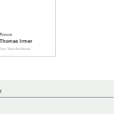
Person
Thomas Irmer
Foto
:
Yann Bachmann
g