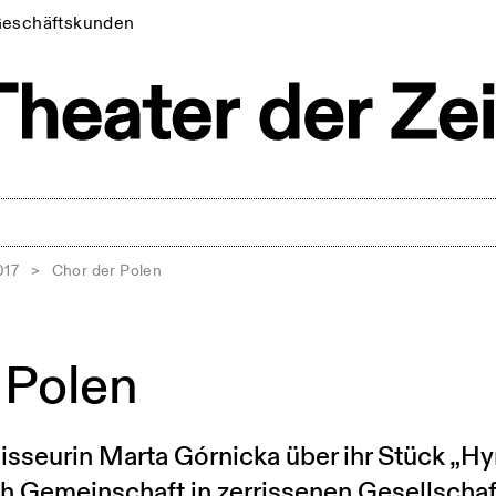
eschäftskunden
017
>
Chor der Polen
 Polen
isseurin Marta Górnicka über ihr Stück „Hy
h Gemeinschaft in zerrissenen Gesellschaf