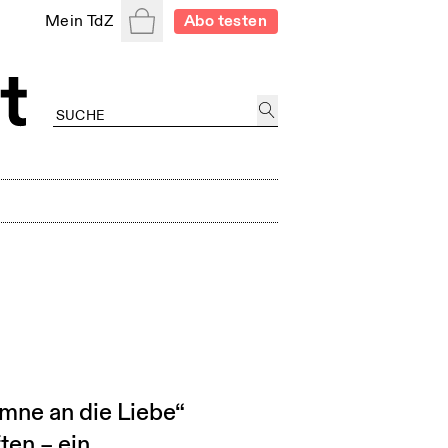
Warenkorb
Mein TdZ
Abo testen
mne an die Liebe“
ten – ein