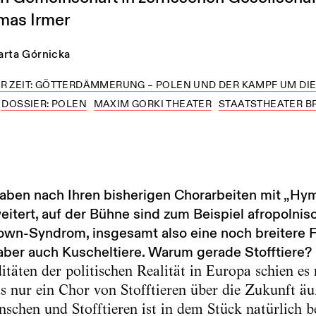
mas Irmer
rta Górnicka
R ZEIT: GÖTTERDÄMMERUNG – POLEN UND DER KAMPF UM DIE 
DOSSIER: POLEN
MAXIM GORKI THEATER
STAATSTHEATER 
haben nach Ihren bisherigen Chorarbeiten mit „Hy
itert, auf der Bühne sind zum Beispiel afropolnis
wn-Syndrom, insgesamt also eine noch breitere 
aber auch Kuscheltiere. Warum gerade Stofftiere?
täten der politischen Realität in Europa schien es 
s nur ein Chor von Stofftieren über die Zukunft ä
chen und Stofftieren ist in dem Stück natürlich 