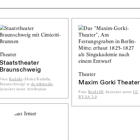
Theater
Staatstheater
Braunschweig
Theater
Foto
:
Kudalla
(Heinz Kudalla,
Maxim Gorki Theater
Braunschweig) at
de.wikipedia
,
lizensiert unter Attribution
Foto
:
Beek100
, lizensiert unter
CC
BY-SA 3.0