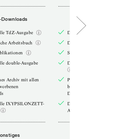
-Downloads
PDF-Downloads
elle TdZ-Ausgabe
Die aktuelle TdZ-Ausgabe
iche Arbeitsbuch
Das jährliche Arbeitsbuch
blikationen
Sonderpublikationen
lle double-Ausgabe
Die aktuelle double-Ausgabe
hes Archiv mit allen
Persönliches Archiv mit allen
rworbenen
bereits erworbenen
ds
Downloads
elle IXYPSILONZETT-
Die aktuelle IXYPSILONZETT-
Ausgabe
onstiges
Sonstiges