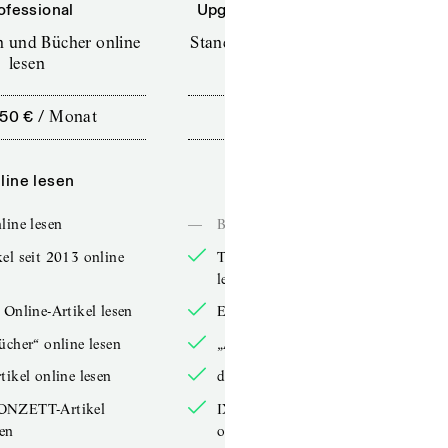
ofessional
Upgrade für Printabonnenten
en und Bücher online
Standard (TdZ+) – Zeitschriften
lesen
online lesen
,50 €
/
Monat
10,00 €
/
12 Monate
line lesen
Online lesen
line lesen
—
Bücher online lesen
el seit 2013 online
TdZ-Artikel seit 2013 online
lesen
 Online-Artikel lesen
Exklusive Online-Artikel lesen
ücher“ online lesen
„Arbeitsbücher“ online lesen
tikel online lesen
double-Artikel online lesen
ONZETT-Artikel
IXYPSILONZETT-Artikel
sen
online lesen