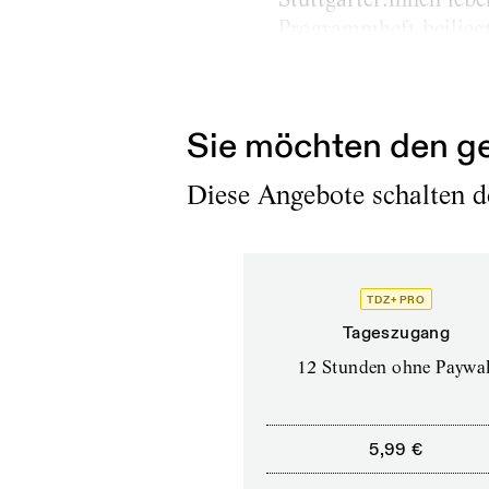
Programmheft beiliegt
außerhalb meiner übli
Anwesen der Schönen 
Sie möchten den ge
Diese Angebote schalten de
TDZ+ PRO
Tageszugang
12 Stunden ohne Paywal
5,99 €