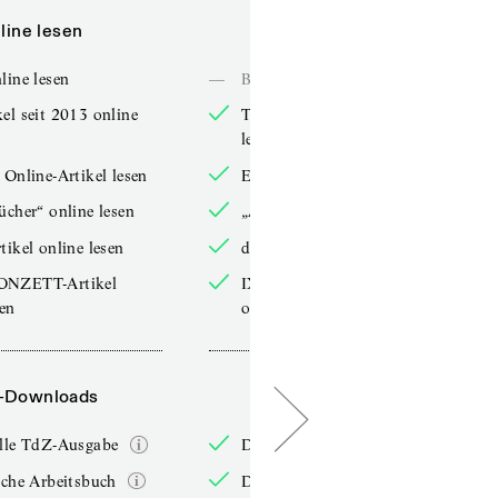
line lesen
Online lesen
line lesen
—
Bücher online lesen
el seit 2013 online
TdZ-Artikel seit 2013 online
lesen
 Online-Artikel lesen
Exklusive Online-Artikel lesen
ücher“ online lesen
„Arbeitsbücher“ online lesen
tikel online lesen
double-Artikel online lesen
ONZETT-Artikel
IXYPSILONZETT-Artikel
sen
online lesen
-Downloads
PDF-Downloads
elle TdZ-Ausgabe
Die aktuelle TdZ-Ausgabe
iche Arbeitsbuch
Das jährliche Arbeitsbuch