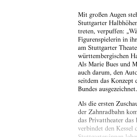
Mit großen Augen ste
Stuttgarter Halbhöhen
treten, verpuffen: „Wä
Figurenspielerin in i
am Stuttgarter Theat
württembergischen Ha
Als Marie Bues und 
auch darum, den Autor
seitdem das Konzept 
Bundes ausgezeichnet
Als die ersten Zuscha
der Zahnradbahn komm
das Privattheater das
verbindet den Kessel 
Stuttgarter:innen leb