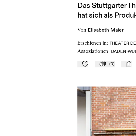
Das Stuttgarter T
hat sich als Produk
von
Elisabeth Maier
Erschienen in
:
THEATER DE
Assoziationen
:
BADEN-WÜ
(
0
)
Zu Mein-TdZ hinzufügen
Applaudieren
mail