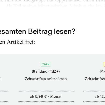
: „Als Teil meiner künstlerischen Arbeit suche ic
chen sozialen ‚Blase‘.“ An der Bitte um einen Son
und...
samten Beitrag lesen?
n Artikel frei:
TDZ+
Standard (TdZ+)
Pr
l
Zeitschriften online lesen
Zeitschrift
ab
5,99 €
/
Monat
ab
12