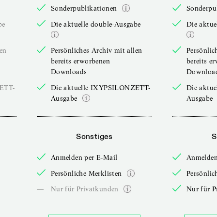
Sonderpublikationen
Sonderpu
be
Die aktuelle double-Ausgabe
Die aktue
len
Persönliches Archiv mit allen
Persönlic
bereits erworbenen
bereits e
Downloads
Downloa
ZETT-
Die aktuelle IXYPSILONZETT-
Die aktu
Ausgabe
Ausgabe
Sonstiges
S
Anmelden per E-Mail
Anmelden
Persönliche Merklisten
Persönlic
—
Nur für Privatkunden
Nur für P