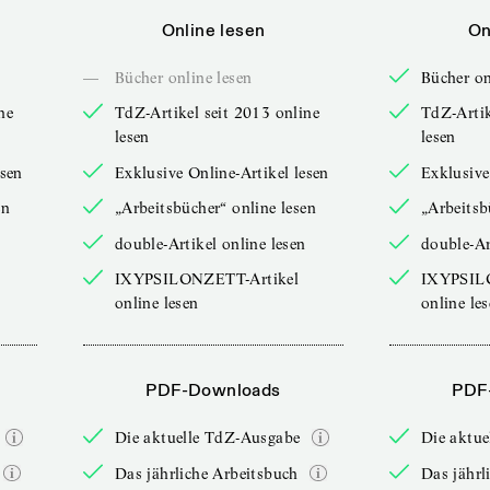
Online lesen
On
—
Bücher online lesen
Bücher on
ne
TdZ-Artikel seit 2013 online
TdZ-Artik
lesen
lesen
esen
Exklusive Online-Artikel lesen
Exklusive
en
„Arbeitsbücher“ online lesen
„Arbeitsb
double-Artikel online lesen
double-Ar
IXYPSILONZETT-Artikel
IXYPSIL
online lesen
online le
PDF-Downloads
PDF
Die aktuelle TdZ-Ausgabe
Die aktu
Das jährliche Arbeitsbuch
Das jährl