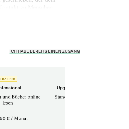
h Kontakt zu Menschen
nenschirm vom
ICH HABE BEREITS EINEN ZUGANG
TDZ+ PRO
TDZ+
ofessional
Upgrade für Printabonnenten
en und Bücher online
Standard (TdZ+) – Zeitschriften
lesen
online lesen
,50 €
/
Monat
10,00 €
/
12 Monate