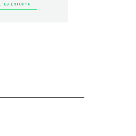
E TESTEN FÜR 1 €
JETZT BESTELLEN