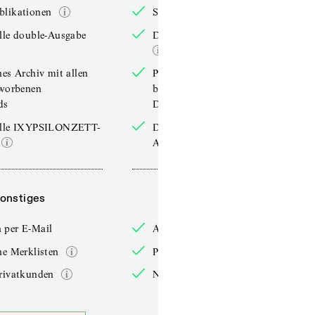
blikationen
Sonderpublikationen
lle double-Ausgabe
Die aktuelle double-Ausgabe
hes Archiv mit allen
Persönliches Archiv mit allen
rworbenen
bereits erworbenen
ds
Downloads
elle IXYPSILONZETT-
Die aktuelle IXYPSILONZETT-
Ausgabe
onstiges
Sonstiges
 per E-Mail
Anmelden per E-Mail
he Merklisten
Persönliche Merklisten
rivatkunden
Nur für Privatkunden