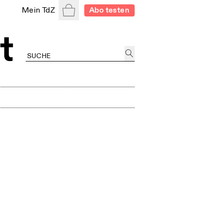
Warenkorb
Mein TdZ
Abo testen