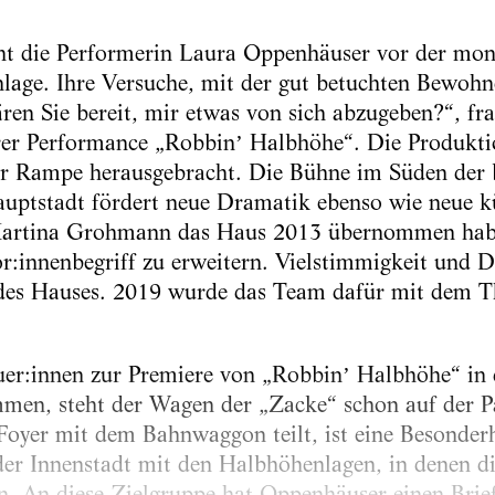
ht die Performerin Laura Oppenhäuser vor der mond
lage. Ihre Versuche, mit der gut betuchten Bewohn
ren Sie bereit, mir etwas von sich abzugeben?“, fra
hrer Performance „Robbinʼ Halbhöhe“. Die Produkti
er Rampe he­rausgebracht. Die Bühne im Süden der 
uptstadt fördert neue Dramatik ebenso wie neue kü
Martina Grohmann das Haus 2013 übernommen haben
:innenbegriff zu erweitern. Vielstimmigkeit und Di
des Hauses. 2019 wurde das Team ­dafür mit dem Th
.
uer:innen zur Premiere von „Robbinʼ Halbhöhe“ in
en, steht der Wagen der „Zacke“ schon auf der Pa
 Foyer mit dem Bahnwaggon teilt, ist eine Besonder
der Innenstadt mit den Halbhöhenlagen, in denen di
en. An diese Zielgruppe hat Oppenhäuser einen Brie