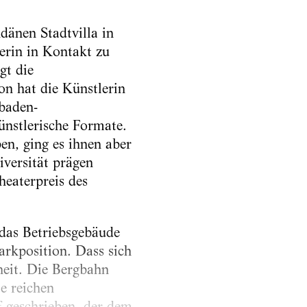
änen Stadtvilla in
erin in Kontakt zu
gt die
on hat die Künstlerin
baden-
nstlerische Formate.
, ging es ihnen aber
versität prägen
eaterpreis des
 das Betriebsgebäude
rkposition. Dass sich
heit. Die Bergbahn
e reichen
f geschrieben, der dem