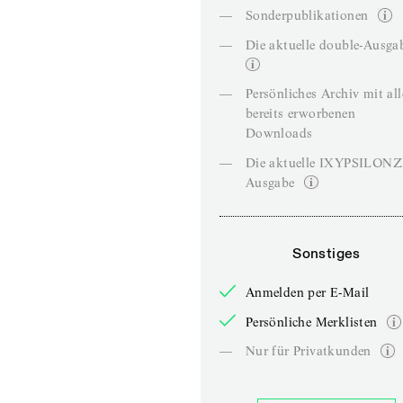
—
Sonderpublikationen
—
Die aktuelle double-Ausga
—
Persönliches Archiv mit al
bereits erworbenen
Downloads
—
Die aktuelle IXYPSILON
Ausgabe
Sonstiges
Anmelden per E-Mail
Persönliche Merklisten
—
Nur für Privatkunden