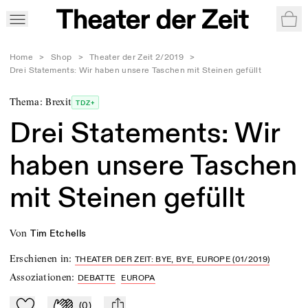
War
Home
>
Shop
>
Theater der Zeit 2/2019
>
Drei Statements: Wir haben unsere Taschen mit Steinen gefüllt
Thema: Brexit
TDZ+
Drei Statements: Wir
haben unsere Taschen
mit Steinen gefüllt
von
Tim Etchells
Erschienen in
:
THEATER DER ZEIT: BYE, BYE, EUROPE (01/2019)
Assoziationen
:
DEBATTE
EUROPA
(
0
)