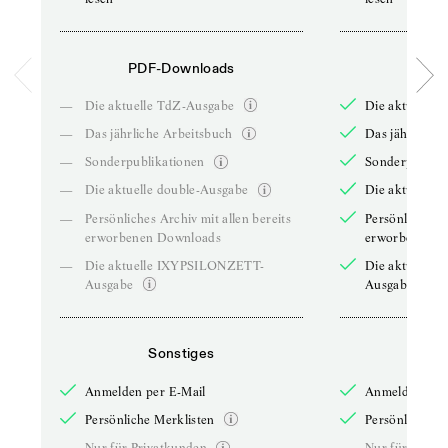
PDF-Downloads
PDF-
—
Die aktuelle TdZ-Ausgabe
Die aktuelle 
—
Das jährliche Arbeitsbuch
Das jährliche 
—
Sonderpublikationen
Sonderpublika
—
Die aktuelle double-Ausgabe
Die aktuelle 
—
Persönliches Archiv mit allen bereits
Persönliches A
erworbenen Downloads
erworbenen D
—
Die aktuelle IXYPSILONZETT-
Die aktuelle
Ausgabe
Ausgabe
Sonstiges
So
Anmelden per E-Mail
Anmelden per 
Persönliche Merklisten
Persönliche Me
—
Nur für Privatkunden
—
Nur für Priva