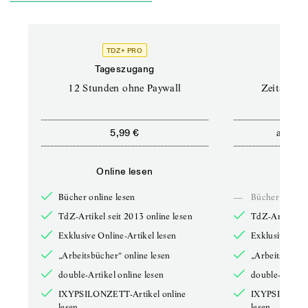
TDZ+ PRO
Tageszugang
Stand
12 Stunden ohne Paywall
Zeitschrif
ab
5,99 €
5,9
Online lesen
Onli
Bücher online lesen
—
Bücher online 
TdZ-Artikel seit 2013 online lesen
TdZ-Artikel se
Exklusive Online-Artikel lesen
Exklusive Onli
„Arbeitsbücher“ online lesen
„Arbeitsbücher
double-Artikel online lesen
double-Artikel
IXYPSILONZETT-Artikel online
IXYPSILONZET
lesen
lesen