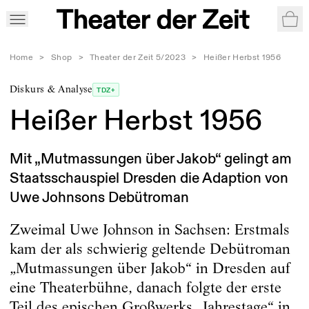
War
Home
>
Shop
>
Theater der Zeit 5/2023
>
Heißer Herbst 1956
Diskurs & Analyse
TDZ+
Heißer Herbst 1956
Mit „Mutmassungen über Jakob“ gelingt am
Staatsschauspiel Dresden die Adaption von
Uwe Johnsons Debütroman
Zweimal Uwe Johnson in Sachsen: Erstmals
kam der als schwierig geltende Debütroman
„Mutmassungen über Jakob“ in Dresden auf
eine Theaterbühne, danach folgte der erste
Teil des epischen Großwerks „Jahrestage“ in