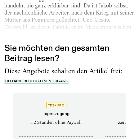
handeln, nie ganz erklärbar sind. Da ist Jakob selbst,
der nachdenkliche Arbeiter, nach dem Krieg mit seiner
Mutter aus Pommern geflüchtet. Und Gesine
Cresspahl, zu deren Familie er im Mecklenburgischen
kommt und die...
Sie möchten den gesamten
Beitrag lesen?
Diese Angebote schalten den Artikel frei:
ICH HABE BEREITS EINEN ZUGANG
TDZ+ PRO
Tageszugang
Stand
12 Stunden ohne Paywall
Zeitschrif