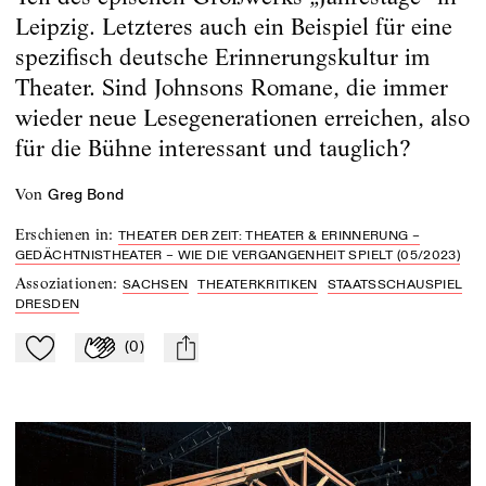
Leipzig. Letzteres auch ein Beispiel für eine
spezifisch deutsche Erinnerungskultur im
Theater. Sind Johnsons Romane, die immer
wieder neue Lesegenerationen erreichen, also
für die Bühne interessant und tauglich?
von
Greg Bond
Erschienen in
:
THEATER DER ZEIT: THEATER & ERINNERUNG –
GEDÄCHTNISTHEATER – WIE DIE VERGANGENHEIT SPIELT (05/2023)
Assoziationen
:
SACHSEN
THEATERKRITIKEN
STAATSSCHAUSPIEL
DRESDEN
(
0
)
Zu Mein-TdZ hinzufügen
Applaudieren
mail