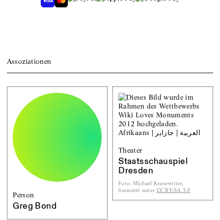
Assoziationen
Theater
Staatsschauspiel
Dresden
Foto
:
Michael Kranewitter,
lizensiert unter
CC BY-SA 3.0
Person
Greg Bond