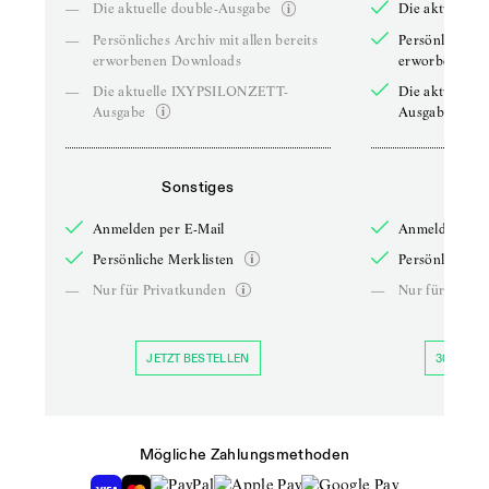
—
Die aktuelle double-Ausgabe
Die aktuelle 
—
Persönliches Archiv mit allen bereits
Persönliches A
erworbenen Downloads
erworbenen D
—
Die aktuelle IXYPSILONZETT-
Die aktuelle
Ausgabe
Ausgabe
Sonstiges
So
Anmelden per E-Mail
Anmelden per 
Persönliche Merklisten
Persönliche Me
—
Nur für Privatkunden
—
Nur für Priva
JETZT BESTELLEN
30 TAGE 
Mögliche Zahlungsmethoden