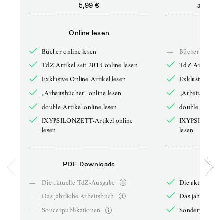
ab
5,99 €
5,9
Online lesen
Onli
Bücher online lesen
—
Bücher online 
TdZ-Artikel seit 2013 online lesen
TdZ-Artikel se
Exklusive Online-Artikel lesen
Exklusive Onli
„Arbeitsbücher“ online lesen
„Arbeitsbücher
double-Artikel online lesen
double-Artikel
IXYPSILONZETT-Artikel online
IXYPSILONZET
lesen
lesen
PDF-Downloads
PDF-
—
Die aktuelle TdZ-Ausgabe
Die aktuelle 
—
Das jährliche Arbeitsbuch
Das jährliche 
—
Sonderpublikationen
Sonderpublika