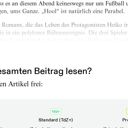
ass es an diesem Abend keineswegs nur um Fußball 
gen, ums Ganze. „Hool“ ist natürlich eine Parabel.
 Romans, die das Leben des Protagonisten Heiko in
lis in ein polyfones Bühnenereignis. Die drei Spieler 
iden Kumpel und geben zudem eine Reihe von Randf
 einen dubiosen Onkel, in dessen Fitnesscenter Heik
Ehrlich komponierte Setting...
samten Beitrag lesen?
n Artikel frei:
TDZ+
Standard (TdZ+)
Pr