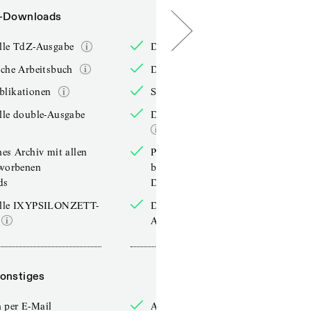
-Downloads
PDF-Downloads
elle TdZ-Ausgabe
Die aktuelle TdZ-Ausgabe
iche Arbeitsbuch
Das jährliche Arbeitsbuch
blikationen
Sonderpublikationen
lle double-Ausgabe
Die aktuelle double-Ausgabe
hes Archiv mit allen
Persönliches Archiv mit allen
rworbenen
bereits erworbenen
ds
Downloads
elle IXYPSILONZETT-
Die aktuelle IXYPSILONZETT-
Ausgabe
onstiges
Sonstiges
 per E-Mail
Anmelden per E-Mail