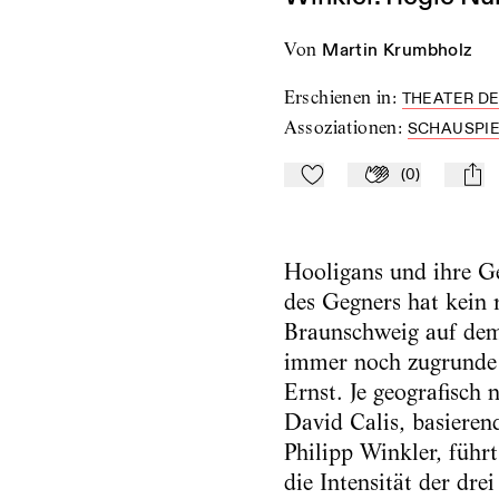
von
Martin Krumbholz
Erschienen in
:
THEATER DE
Assoziationen
:
SCHAUSPIE
(
0
)
Zu Mein-TdZ hinzufügen
Applaudieren
mail
Hooligans und ihre Ge
des Gegners hat kein
Braunschweig auf dem 
immer noch zugrunde l
Ernst. Je geografisch
David Calis, basiere
Philipp Winkler, führ
die Intensität der dr