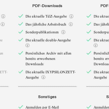
PDF-Downloads
PDF
Die aktuelle TdZ-Ausgabe
Die aktu
Das jährliche Arbeitsbuch
Das jährl
Sonderpublikationen
Sonderpu
be
Die aktuelle double-Ausgabe
Die aktue
len
Persönliches Archiv mit allen
Persönlic
bereits erworbenen
bereits e
Downloads
Downloa
ZETT-
Die aktuelle IXYPSILONZETT-
Die aktu
Ausgabe
Ausgabe
Sonstiges
S
Anmelden per E-Mail
Anmelden