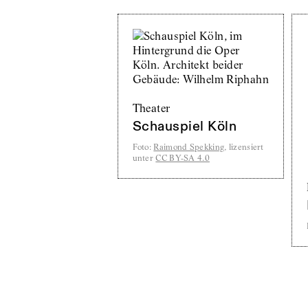
Theater
Schauspiel Köln
Foto
:
Raimond Spekking
, lizensiert
unter
CC BY-SA 4.0