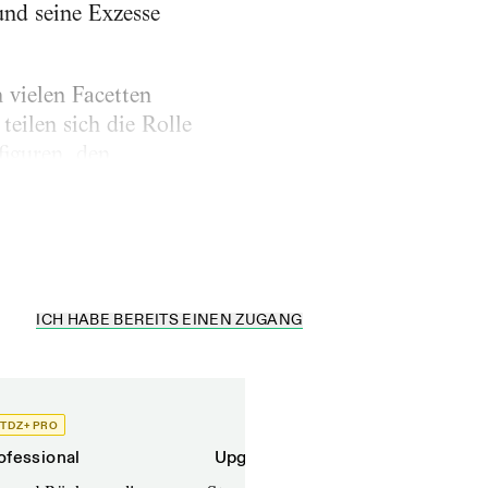
und seine Exzesse
 vielen Facetten
teilen sich die Rolle
iguren, den
o jobbt, und so
ICH HABE BEREITS EINEN ZUGANG
TDZ+ PRO
TDZ+
ofessional
Upgrade für Printabonnenten