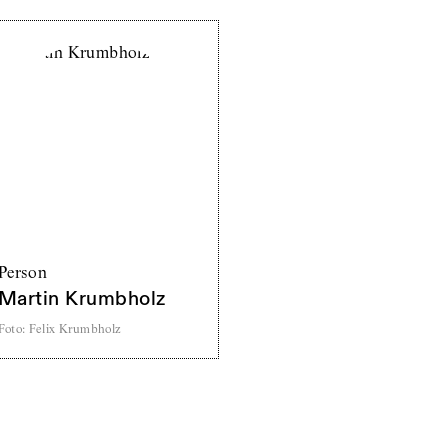
Person
Martin Krumbholz
Foto
:
Felix Krumbholz