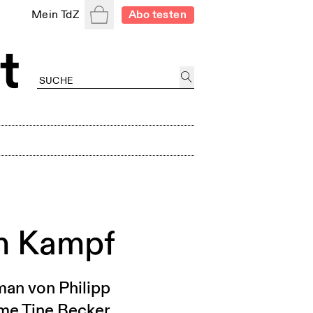
Warenkorb
Mein TdZ
Abo testen
im Kampf
man von Philipp
üme Tine Becker