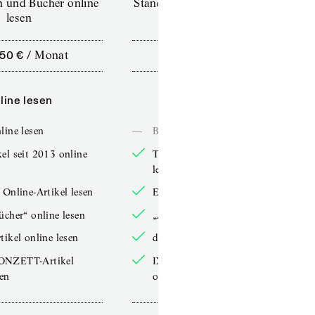
en und Bücher online
Standard (TdZ+) – Zeitschriften
lesen
online lesen
,50 €
/
Monat
10,00 €
/
12 Monate
line lesen
Online lesen
line lesen
—
Bücher online lesen
el seit 2013 online
TdZ-Artikel seit 2013 online
lesen
 Online-Artikel lesen
Exklusive Online-Artikel lesen
ücher“ online lesen
„Arbeitsbücher“ online lesen
tikel online lesen
double-Artikel online lesen
ONZETT-Artikel
IXYPSILONZETT-Artikel
sen
online lesen