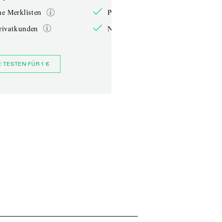
he Merklisten
Persönliche Merklisten
rivatkunden
Nur für Privatkunden
E TESTEN FÜR 1 €
JETZT BESTELLEN