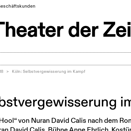
eschäftskunden
18
>
Köln: Selbstvergewisserung im Kampf
lbstvergewisserung 
„Hool“ von Nuran David Calis nach dem Ro
ran David Calis, Bühne Anne Ehrlich, Kost