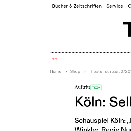
Bücher & Zeitschriften
Service
G
++
Home
>
Shop
>
Theater der Zeit 2/20
Auftritt
TDZ+
Köln: Se
Schauspiel Köln: 
Winkler. Regie Nu