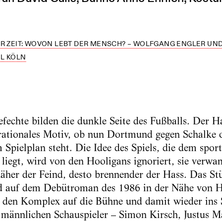
R ZEIT: WOVON LEBT DER MENSCH? – WOLFGANG ENGLER UND 
L KÖLN
fechte bilden die dunkle Seite des Fußballs. Der H
 rationales Motiv, ob nun Dortmund gegen Schalke
Spielplan steht. Die Idee des Spiels, die dem spor
iegt, wird von den Hooligans ignoriert, sie verwan
 näher der Feind, desto brennender der Hass. Das 
nd auf dem Debütroman des 1986 in der Nähe von 
t den Komplex auf die Bühne und damit wieder ins S
ei männlichen Schauspieler – Simon Kirsch, Justus M