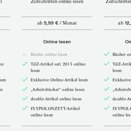
l
Zeitschriften online lesen
Zeitschrift
ab
5,99 €
/
Monat
ab
12
Online lesen
On
—
Bücher online lesen
Bücher on
ne
TdZ-Artikel seit 2013 online
TdZ-Artik
lesen
lesen
esen
Exklusive Online-Artikel lesen
Exklusive
en
„Arbeitsbücher“ online lesen
„Arbeitsb
double-Artikel online lesen
double-Ar
IXYPSILONZETT-Artikel
IXYPSIL
online lesen
online le