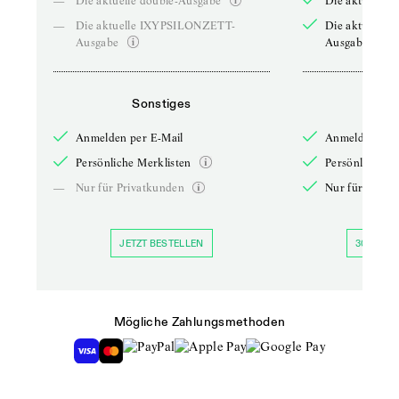
—
Die aktuelle double-Ausgabe
Die aktuelle 
—
Die aktuelle IXYPSILONZETT-
Die aktuelle
Ausgabe
Ausgabe
Sonstiges
So
Anmelden per E-Mail
Anmelden per 
Persönliche Merklisten
Persönliche Me
—
Nur für Privatkunden
Nur für Priva
JETZT BESTELLEN
30 TAGE 
Mögliche Zahlungsmethoden