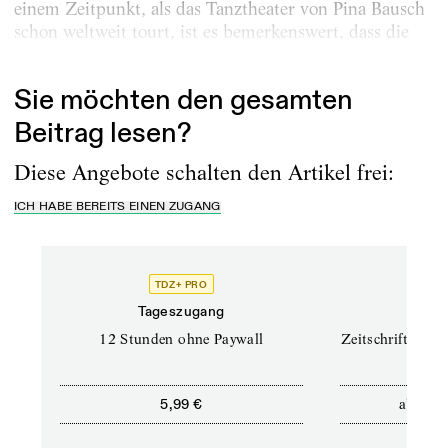
einem Zeitpunkt, als das Tanztheater von Pina Bausch
schon weltweit tourt, ist es bemerkenswert, dass die
Arbeit an diesen erfolgreichen...
Sie möchten den gesamten
Beitrag lesen?
Diese Angebote schalten den Artikel frei:
ICH HABE BEREITS EINEN ZUGANG
TDZ+ PRO
TD
Tageszugang
Prof
12 Stunden ohne Paywall
Zeitschriften un
ab
5,99 €
12,5