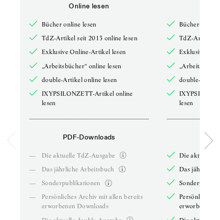
Online lesen
Onli
Bücher online lesen
Bücher online 
TdZ-Artikel seit 2013 online lesen
TdZ-Artikel se
Exklusive Online-Artikel lesen
Exklusive Onli
„Arbeitsbücher“ online lesen
„Arbeitsbücher
double-Artikel online lesen
double-Artikel
IXYPSILONZETT-Artikel online
IXYPSILONZET
lesen
lesen
PDF-Downloads
PDF-
—
Die aktuelle TdZ-Ausgabe
Die aktuelle 
—
Das jährliche Arbeitsbuch
Das jährliche 
—
Sonderpublikationen
Sonderpublika
—
Persönliches Archiv mit allen bereits
Persönliches A
erworbenen Downloads
erworbenen D