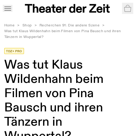
War
Home
>
Shop
>
Recherchen 91: Die andere Szene
>
Was tut Klaus Wildenhahn beim Filmen von Pina Bausch und ihren
Tänzern in Wuppertal?
TDZ+ PRO
Was tut Klaus
Wildenhahn beim
Filmen von Pina
Bausch und ihren
Tänzern in
Wuppertal?