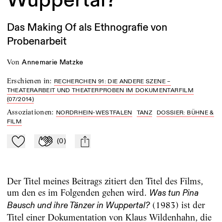
Das Making Of als Ethnografie von
Probenarbeit
von
Annemarie Matzke
Erschienen in
:
RECHERCHEN 91: DIE ANDERE SZENE –
THEATERARBEIT UND THEATERPROBEN IM DOKUMENTARFILM
(07/2014)
Assoziationen
:
NORDRHEIN-WESTFALEN
TANZ
DOSSIER: BÜHNE &
FILM
(
0
)
Zu Mein-TdZ hinzufügen
Applaudieren
mail
Der Titel meines Beitrags zitiert den Titel des Films,
um den es im Folgenden gehen wird.
Was tun Pina
(1983) ist der
Bausch und ihre Tänzer in Wuppertal?
Titel einer Dokumentation von Klaus Wildenhahn, die