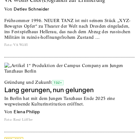
von
Detlev Schneider
Frühsommer 1996. NEUER TANZ ist mit seinem Stück „XYZ-
Bewegtes Opfer“ zu Theater der Welt nach Dresden eingeladen,
ins Festspielhaus Hellerau, das nach dem Abzug des russischen
Militärs in ruinös-hoffnungsfrohem Zustand …
Foto
:
VA Wölfl
Gründung und Zukunft
TDZ+
Lang gerungen, nun gelungen
In Berlin hat mit dem Jungen Tanzhaus Ende 2025 eine
wegweisende Kulturinstitution eröffnet.
von
Elena Philipp
Foto
:
René Löffler