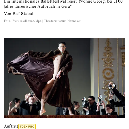
Ein internationales Ballettfestival feiert Yvonne Georgi bei „100
Jahre tänzerischer Aufbruch in Gera“
von
Ralf Stabel
Foto
:
Picture-alliance/ dpa | Theatermuseum Hannover
Auftritt
TDZ+ PRO