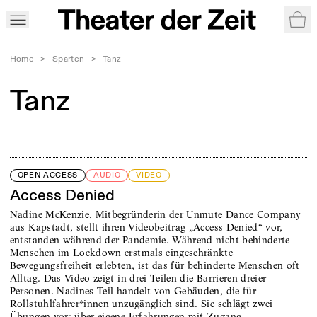
War
Home
>
Sparten
>
Tanz
Tanz
OPEN ACCESS
AUDIO
VIDEO
Access Denied
Nadine McKenzie, Mitbegründerin der Unmute Dance Company
aus Kapstadt, stellt ihren Videobeitrag „Access Denied“ vor,
entstanden während der Pandemie. Während nicht-behinderte
Menschen im Lockdown erstmals eingeschränkte
Bewegungsfreiheit erlebten, ist das für behinderte Menschen oft
Alltag. Das Video zeigt in drei Teilen die Barrieren dreier
Personen. Nadines Teil handelt von Gebäuden, die für
Rollstuhlfahrer*innen unzugänglich sind. Sie schlägt zwei
Übungen vor: über eigene Erfahrungen mit Zugang