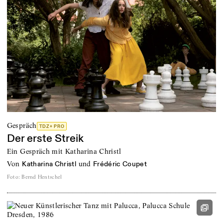
Gespräch
TDZ+ PRO
Der erste Streik
Ein Gespräch mit Katharina Christl
von
und
Katharina Christl
Frédéric Coupet
Foto
:
Bernd Hentschel