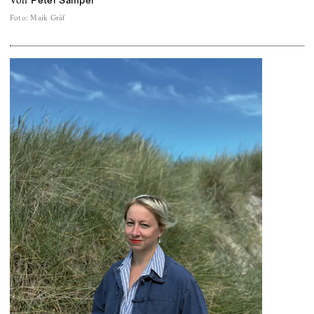
von
Peter Sampel
Foto
:
Maik Gräf