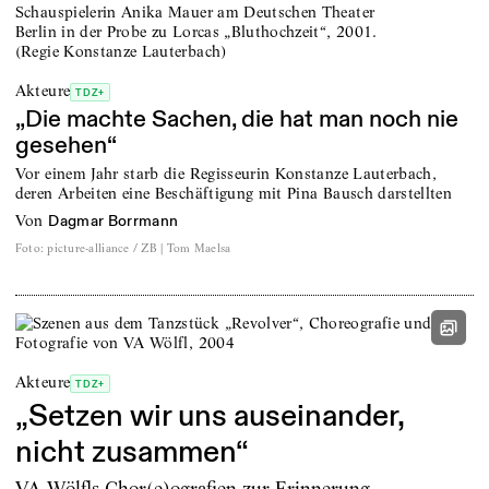
Akteure
TDZ+
„Die machte Sachen, die hat man noch nie
gesehen“
Vor einem Jahr starb die Regisseurin Konstanze Lauterbach,
deren Arbeiten eine Beschäftigung mit Pina Bausch darstellten
von
Dagmar Borrmann
Foto
:
picture-alliance / ZB | Tom Maelsa
Akteure
TDZ+
„Setzen wir uns auseinander,
nicht zusammen“
VA Wölfls Chor(e)ografien zur Erinnerung