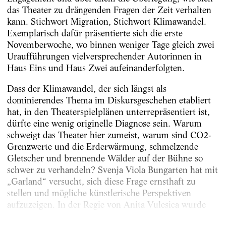
das Theater zu drängenden Fragen der Zeit verhalten
kann. Stichwort Migration, Stichwort Klimawandel.
Exemplarisch dafür präsentierte sich die erste
Novemberwoche, wo binnen weniger Tage gleich zwei
Urauf­führungen vielversprechender Autorinnen in
Haus Eins und Haus Zwei aufeinanderfolgten.
Dass der Klimawandel, der sich längst als
dominierendes Thema im Diskursgeschehen etabliert
hat, in den Theaterspielplänen unterrepräsentiert ist,
dürfte eine wenig ori­ginelle Diagnose sein. Warum
schweigt das Theater hier zumeist, warum sind CO2-
Grenzwerte und die Erderwärmung, schmelzende
Gletscher und brennende Wälder auf der ­Bühne so
schwer zu verhandeln? Svenja Viola Bungarten hat mit
„Garland“ versucht, sich diese Frage ernsthaft zu
stellen und mögliche künstlerische Perspektiven
aufzuzeigen. In der Regie von Anita Vulesica wurde
der Erstling...