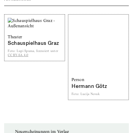
Theater
Schauspielhaus Graz
Foto
:
Lupi Spuma, lizensiert unter
CC BY-SA 4.0
Person
Hermann Götz
Foto
:
Lucija Novak
Neuerscheinungen im Verlag