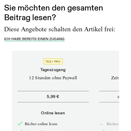
Sie möchten den gesamten
Beitrag lesen?
Diese Angebote schalten den Artikel frei:
ICH HABE BEREITS EINEN ZUGANG
TDZ+ PRO
Tageszugang
Stand
12 Stunden ohne Paywall
Zeitschrif
ab
5,99 €
5,9
Online lesen
Onli
Bücher online lesen
—
Bücher online 