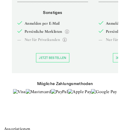
Sonstiges
So
Anmelden per E-Mail
Anmelden per 
Persönliche Merklisten
Persönliche Me
—
Nur für Privatkunden
—
Nur für Priva
JETZT BESTELLEN
30 TAGE 
Mögliche Zahlungsmethoden
Assoziationen