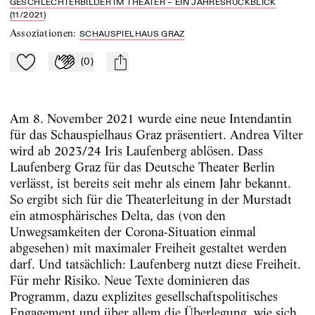
GESCHLECHTERBILDER IM THEATER – EIN JAHRESRÜCKBLICK
(11/2021)
Assoziationen
:
SCHAUSPIELHAUS GRAZ
(
0
)
Zu Mein-TdZ hinzufügen
Applaudieren
mail
Am 8. November 2021 wurde eine neue ­Intendantin
für das Schauspielhaus Graz ­präsentiert. Andrea Vilter
wird ab 2023/24 Iris Laufenberg ablösen. Dass
Laufenberg Graz für das Deutsche Theater Berlin
verlässt, ist bereits seit mehr als einem Jahr bekannt.
So ergibt sich für die Theaterleitung in der Murstadt
ein atmosphärisches Delta, das (von den
Unwegsamkeiten der Corona-Situation einmal
abgesehen) mit maximaler Freiheit gestaltet werden
darf. Und tatsächlich: Laufenberg nutzt diese Freiheit.
Für mehr Risiko. Neue Texte dominieren das
Programm, dazu explizites gesellschaftspolitisches
Engagement und über allem die Überlegung, wie sich