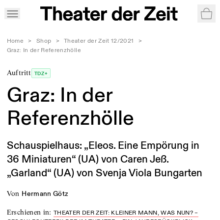
War
Home
>
Shop
>
Theater der Zeit 12/2021
>
Graz: In der Referenzhölle
Auftritt
TDZ+
Graz: In der
Referenzhölle
Schauspielhaus: „Eleos. Eine Empörung in
36 Miniaturen“ (UA) von Caren Jeß.
„Garland“ (UA) von Svenja Viola Bungarten
von
Hermann Götz
Erschienen in
:
THEATER DER ZEIT: KLEINER MANN, WAS NUN? –