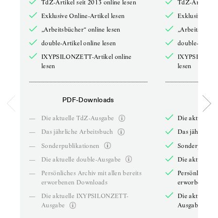
TdZ-Artikel seit 2013 online lesen
TdZ-Artikel se
Exklusive Online-Artikel lesen
Exklusive Onli
„Arbeitsbücher“ online lesen
„Arbeitsbücher
double-Artikel online lesen
double-Artikel
IXYPSILONZETT-Artikel online
IXYPSILONZET
lesen
lesen
PDF-Downloads
PDF-
—
Die aktuelle TdZ-Ausgabe
Die aktuelle 
—
Das jährliche Arbeitsbuch
Das jährliche 
—
Sonderpublikationen
Sonderpublika
—
Die aktuelle double-Ausgabe
Die aktuelle 
—
Persönliches Archiv mit allen bereits
Persönliches A
erworbenen Downloads
erworbenen D
—
Die aktuelle IXYPSILONZETT-
Die aktuelle
Ausgabe
Ausgabe