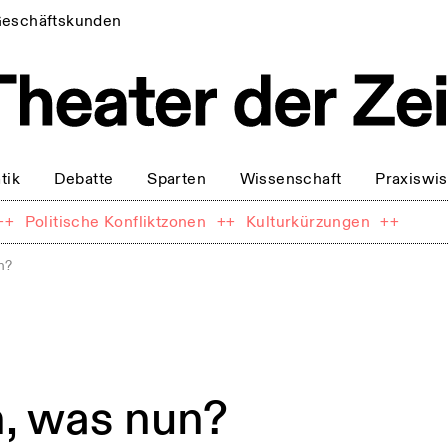
eschäftskunden
tik
Debatte
Sparten
Wissenschaft
Praxiswi
++
Politische Konfliktzonen
++
Kulturkürzungen
++
n?
, was nun?