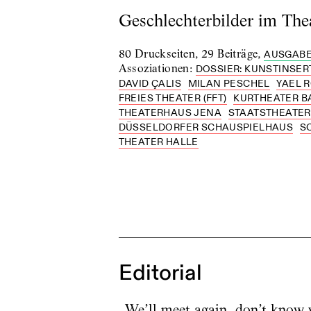
Geschlechterbilder im Thea
80 Druckseiten
,
29 Beiträge
,
AUSGABE
Assoziationen
:
DOSSIER: KUNSTINSER
DAVID ÇALIS
MILAN PESCHEL
YAEL 
FREIES THEATER (FFT)
KURTHEATER B
THEATERHAUS JENA
STAATSTHEATE
DÜSSELDORFER SCHAUSPIELHAUS
S
THEATER HALLE
Editorial
„We’ll meet again, don’t know