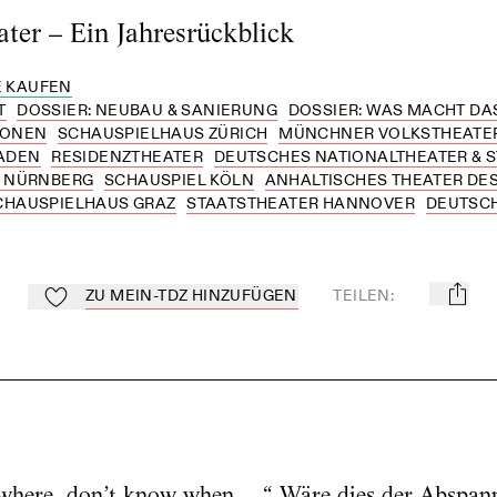
ter – Ein Jahresrückblick
 KAUFEN
T
DOSSIER: NEUBAU & SANIERUNG
DOSSIER: WAS MACHT DAS
RONEN
SCHAUSPIELHAUS ZÜRICH
MÜNCHNER VOLKSTHEATE
ADEN
RESIDENZTHEATER
DEUTSCHES NATIONALTHEATER & 
R NÜRNBERG
SCHAUSPIEL KÖLN
ANHALTISCHES THEATER DE
CHAUSPIELHAUS GRAZ
STAATSTHEATER HANNOVER
DEUTSCH
ZU MEIN-TDZ HINZUFÜGEN
TEILEN
:
mail
Zu Mein-TdZ hinzufügen
 where, don’t know when …“ Wäre dies der Abspann