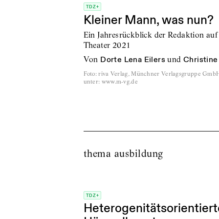
TDZ+
Kleiner Mann, was nun?
Ein Jahresrückblick der Redaktion auf
Theater 2021
von
Dorte Lena Eilers
und
Christine
Foto
:
riva Verlag, Münchner Verlagsgruppe Gmb
unter: www.m-vg.de
thema ausbildung
TDZ+
Heterogenitätsorientiert