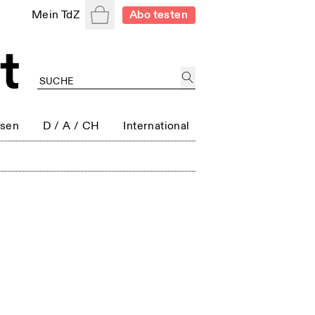
Warenkorb
Mein TdZ
Abo testen
ssen
D / A / CH
International