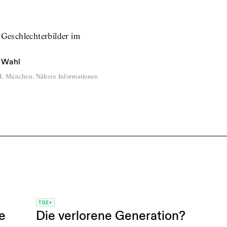
 Geschlechterbilder im
 Wahl
H, München. Nähere Informationen
TDZ+
e
Die verlorene Generation?