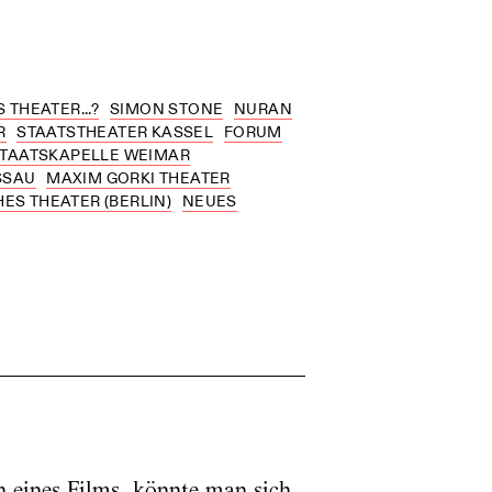
 THEATER...?
SIMON STONE
NURAN
R
STAATSTHEATER KASSEL
FORUM
STAATSKAPELLE WEIMAR
SSAU
MAXIM GORKI THEATER
ES THEATER (BERLIN)
NEUES
 eines Films, könnte man sich